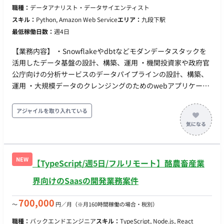
職種：
データアナリスト・データサイエンティスト
の合意形成】 プロジェクトメンバーとの要件整理に加え、必要
スキル：
Python, Amazon Web Service
エリア：
九段下駅
に応じてエンドユーザー（銀行）との打ち合わせ・調整への同
最低稼働日数：
週4日
席。 ■ 開発環境・技術スタック クラウド環境: Azure (Azure
Landing Zones, Azure Virtual Desktop 等) ネットワーク: Hub-
【業務内容】 ・Snowflakeやdbtなどモダンデータスタックを
Spoke構成, 各種VNet設計 IaC / CI/CD: Terraform, Azure
活用したデータ基盤の設計、構築、運用 ・機関投資家や政府官
DevOps その他: FISC安全対策基準への準拠設計 ■ 働き方・稼働
公庁向けの分析サービスのデータパイプラインの設計、構築、
条件 開始時期: 2026年7月第1週（調整により7月1日〜） 稼働
運用 ・大規模データのクレンジングのためのwebアプリケーシ
量: 週2日〜（月80時間・0.5人月想定。柔軟な時間調整、また
ョンの設計、構築、運用 【本ポジションの魅力】 ・様々なデー
は0.5人月相応の稼働） リモート稼働: フルリモート（常駐な
タの利活用について最前線で関わり、世の中への影響を深く感
アジャイルを取り入れている
し） フレックス稼働: 可能（コアタイムなしのマンスリーフレ
じることができる ・開発だけでなく、プロダクトの立ち上げに
ックス制度あり） PC環境: 企業側よりPC貸与の可能性あり（調
携わることができる ・まだ30名ほどの組織で、一人に与えられ
整中）
る裁量が大きい ・外国籍の社員も複数名在籍しており、全体の
MTGは英語で行うなど、英語を生かしたい方にもマッチするグ
NEW
【TypeScript/週5日/フルリモート】酪農畜産業
ローバルな環境
界向けのSaasの開発業務案件
700,000
〜
円／月
（※月160時間稼働の場合・税別）
職種：
バックエンドエンジニア
スキル：
TypeScript, Node.js, React