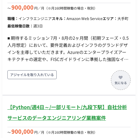
名 インフラ/SREチームとして複数の開発チームと連携してシス
900,000
〜
円／月
（※月160時間稼働の場合・税別）
テム開発にご協力いただきます。 顧客はプロダクトオーナー
職種：
インフラエンジニア
スキル：
Amazon Web Service
エリア：
大手町
（PO）としてレビューやプランニングに参加し、要件や優先度
最低稼働日数：
週3日
について直接対話しながら開発を進めることができます。 エン
ジニアが開発に集中できるよう、チームリーダーも継続的にサ
■ 期待するミッション 7月・8月の2ヶ月間（初期フェーズ・0.5
ポートに入ります。 ■ 技術スタック（予定） ・クラウド：AWS
人月想定）において、要件定義およびインフラのグランドデザ
または GCP ・基盤：EKS + マネージドサービス ・言語：Go /
インを主導していただきます。Azureのエンタープライズアー
Raactなど（予定） ・その他：マイクロサービス、データ処理
キテクチャの選定や、FISCガイドラインに準拠した強固なイン
設計 など ■ 働き方 ・稼働量：週5日 ・フルリモート（PC受け渡
フラ基盤の方針を確立し、後続の設計・構築フェーズへ円滑に
しやキックオフ時に出社・訪問の可能性あり）
バトンを繋ぐことがミッションです。 ※本フェーズが終了した
アジャイルを取り入れている
後は、継続して設計・構築フェーズに携わっていただく予定で
す。 ■ 業務内容・担当工程 【インフラ要件定義・方針策定】 新
規構築におけるAzureインフラのグランドデザイン、およびネ
ットワーク構成（Hub-Spoke構成、Azureランディングゾーン
【Python/週4日～/一部リモート/九段下駅】自社分析
の選定など）の方針打ち出し。 【非機能要件の整理・定義】 シ
ステム特性に応じたCI/CDパイプライン、統合監視、ログ管理・
サービスのデータエンジニアリング業務案件
監査要件の策定。 【金融セキュリティ・FISC準拠対応】 金融向
けクラウドガイドラインやFISCフレームワークを深く理解し、
900,000
〜
円／月
（※月160時間稼働の場合・税別）
インフラ構成へ落とし込むための検討。 【ステークホルダーと