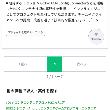
■ 期待するミッション GCPのACM Config Connectorなどを活用
したIaCやコンテナ技術の専門性を発揮し、インフラエンジニア
としてプロジェクトを牽引していただきます。チームやクライ
アントへの提案・改善を通じて技術的な推進を行い、データ基
盤の安定運用とSRE領域の改善に貢献することを期待していま
す。 ■ 業務内容・担当工程 【クラウドインフラ領域の設計・構
アジャイルを取り入れている
築・保守】 クライアントの開発プロジェクトにおいて、GCPを
中心としたクラウドインフラ領域の設計、構築、保守を担当し
ます。 【SRE領域の改善・提案業務】 サーバー料金の最適化や
業務プロセスの効率化など、SRE視点での継続的な改善活動お
よび提案を行います。 ■ 開発環境 プログラミング：Python, Go,
前へ
1
次へ
Java FW：Terraform, Anthos Config Management DB：
PostgreSQL, BigQuery インフラ：GKE, Cloud Run, Cloud
Functions ■ 働き方 ・ 稼働量：週3日 ・ リモート稼働：一部リ
1
/
1
ページ
モート（基本はフルリモートですが、PC受け渡しやキックオフ
等で出社が発生する場合があります）
他の職種で求人・案件を探す
バックエンドエンジニア
フロントエンジニア
iOSエンジニア・Androidエンジニア
ゲームプログラマ・エンジニア