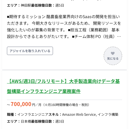
エリア：
神田駅
最低稼働日数：
週5日
■期待するミッション 酪農畜産業界向けのSaasの開発を担当い
ただきます。 今期大きなリリースがあるため、 開発リソースを
強化したいのが募集の背景です。 ■担当工程（業務範囲） 基本
設計からできるとありがたいです。 ■チーム体制 PO（社員）
+スクラムマスター＋エンジニア4名 +今回募集のフルスタック
エンジニア ■業務の流れ アジャイル開発(スクラム) スプリント
アジャイルを取り入れている
は2週間です。 デイリーMTGが平日10時に出れるのであれば、
他の時間はいつ稼働いただいても問題ないです。 ■開発環境 ・
言語: Javascript, Typescript ・ライブラリ: Next.js, express,
AWS Amplify, tRPC, prisma ・アプリケーションインフラ:
【AWS/週3日/フルリモート】大手製造業向けデータ基
Amazon Lambda, Amazon S3, Amazon API Gateway, Amazon
RDS, Amazon Cognito, Amazon EC2 ・IaaC：AWS CDK ・その
盤構築インフラエンジニア業務案件
他開発ツール：Docker, Git, mlx ■リモート稼働について フルリ
モートにてご稼働いただけます。 ■働き方 稼働時間帯は不問で
700,000
〜
円／月
（※月160時間稼働の場合・税別）
す。 平日夜や土日のご稼働も可能です。 ただし、仕様検討や相
職種：
インフラエンジニア
スキル：
Amazon Web Service, インフラ構築
談事項があり、ディスカッションを行う場合は日中に実施させ
エリア：
日本橋
最低稼働日数：
週3日
ていただきます。 PC：持参（OS指定なし）