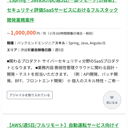
セキュリティ評価SaaSサービスにおけるフルスタック
開発業務案件
1,000,000
〜
円／月
（※月160時間稼働の場合・税別）
職種：
バックエンドエンジニア
スキル：
Spring, Java, AngularJS
エリア：
渋谷駅
最低稼働日数：
週5日
■関わるプロダクト サイバーセキュリティ分野のSaaSプロダク
トとなります。 ■業務内容 脆弱性管理クラウドに関わる設計・
開発・テストを担当いただきます。 （例：API開発、バッチ開
発、BFF、フロントエンド開発） ※ 個人のスキル特性・ご希望
にあわせて、詳細決定します。 ■開発環境 ・バックエンド：
Kotlin, Spring Boot ・フロントエンド：TypeScript, Angular,
アジャイルを取り入れている
RxJS, PrimeNG, Akita ・インフラ：AWS, Docker, MySQL,
ElasticSearch, Redis, Datadog, Kibana, Sentry ・リポジトリ管
理：GitHub Enterprise Cloud ・コミュニケーション：Slack,
zoom, Google Meet ・情報共有とタスク管理：Notion,
【AWS/週5日/フルリモート】自動運転サービス向けイ
GitHubProjects ・開発環境：JetBrains All Products Pack