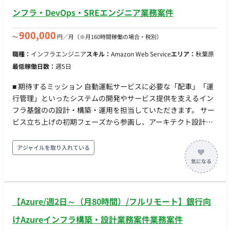
（IntelliJ IDEA, DataGrip, WebStorm）, Github Copilot,
ンフラ・DevOps・SREエンジニア業務案件
Claude Code ・デザイン環境：Figma ・グループウェア：
Google workspace ・生成AI: Gemini, notebooklm ■配属組織
900,000
〜
円／月
（※月160時間稼働の場合・税別）
・スクラム組織（２チーム体制） ・１スプリント１週間 ・平均
職種：
インフラエンジニア
スキル：
Amazon Web Service
エリア：
秋葉原
年齢は３５歳ぐらいのチームです ・一人一人が裁量をもって、
最低稼働日数：
週5日
開発を進める組織です ・初めて経験するスキルなどは、ペアプ
ロ・モブプロなど行います ■参画開始日 即日、応相談 ■働き方
■ 期待するミッション 自動運転サービスに必要な「配車」「運
・10:00~19:00、平日週5日 ・週3日(月火金)出社、週2日リモー
行管理」といったシステムの開発やサービス提供を支えるイン
ト ・PC貸与
フラ基盤のの設計・構築・運用を担当していただきます。 サー
ビス立ち上げの初期フェーズから参画し、アーキテクト設計や
基本設計（主にセキュリティや可観測性などの非機能要件)、設
計後はインフラエンジニア/SREとして環境の構築および最適化
アジャイルを取り入れている
など主導できるエンジニアを募集しています。 ■ 業務内容・担
当工程 ・開発およびサービス提供基盤のアーキテクト設計や基
本設計(主にセキュリティや可観測性など非機能要件) ・DevOps
環境の設計、構築 ・SREとして環境の自動化や最適化 ■ プロジ
【Azure/週2日～（月80時間）/フルリモート】銀行向
ェクト体制 ・エンジニア：5名 × 2チーム ・インフラ/SRE：
2〜3名 ・アーキテクト：数名（設計・技術支援） ・IM（イン
けAzureインフラ構築・設計業務案件業務案件
サイドマネージャー）：2名 ・プロダクトオーナー（PO）：1