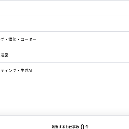
し広い条件設定で検索してみてください。
ドエンジニア
フロントエンジニア
ニア・Androidエンジニア
ゲームプログラマ・エンジニ
アートディレクター・クリエイ
ナー・UI/UXデザイナー
ンジニア
セキュリティエンジニア
ング・講師・コーダー
ター
ジニア・テクニカルサポート
AIエンジニア・機械学習エン
ー
Webライター
クデザイナー・CGデザイナー・イ
ジニア・Androidエンジニア
ゲームプログラマ・エンジニア
・運営
ター
ンジニア・テクニカルサポート
AIエンジニア・機械学習エンジニア
訳・その他ライター
レクター・プロデューサー・プロジェ
データアナリスト・データサ
ティング・生成AI
ジャー
・メディア運用
DX推進
ン
Unity
Objective-C
Python
ンサルタント・ITコンサルタント
ント・企画・セールス
採用・組織開発・制度設計
エンジニアリング
0
該当するお仕事数
件