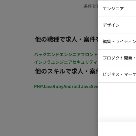
条件を変更するか、もう少
エンジニア
バックエン
デザイン
iOSエンジ
他の職種で求人・案件を探す
Webデザイ
インフラエ
編集・ライティ
テストエン
Webコーダ
グラフィッ
バックエンドエンジニア
フロントエンジニア
iOSエン
プロダクト開発
ラストレー
インフラエンジニア
セキュリティエンジニア
テストエ
編集者・翻
他のスキルで求人・案件を探す
Webディ
ビジネス・マーケ
クトマネー
マーケター
PHP
Java
Ruby
Android Java
Swift
開発ディレクショ
システムコ
コンサルタ
プロンプト