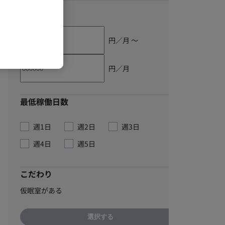
単価
円／月 〜
円／月
最低稼働日数
週1日
週2日
週3日
週4日
週5日
こだわり
仮眠室がある
選択する