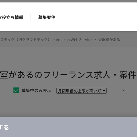
お役立ち情報
募集案件
ステック（旧クラウドテック）
>
Amazon Web Service
>
仮眠室がある
ice 仮眠室があるのフリーランス求人・案
募集中のみ表示
仕事は見つかりませんでした。
する