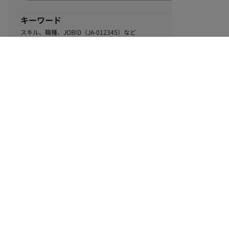
キーワード
スキル、職種、JOBID（JA-012345）など
0
該当するお仕事数
件
この条件で絞り込む
ル
利用規約
個人情報保護方針
サイトマップ