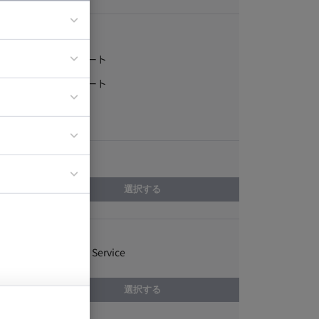
稼働形態
フルリモート
ア
一部リモート
ティブディレク
常駐
ジニア
エリア
イエンティスト
選択する
スキル
Amazon Web Service
選択する