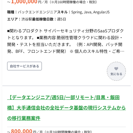
1,000,000
〜
円／月
（※月160時間稼働の場合・税別）
開発生産性および品質向上のための開発プロセス改善の主導 ・
トイルの削減、運用の効率化や自動化 ・将来的なリーダー候補
職種：
バックエンドエンジニア
スキル：
Spring, Java, AngularJS
として、チームづくりや育成への参画
エリア：
渋谷駅
最低稼働日数：
週5日
■関わるプロダクト サイバーセキュリティ分野のSaaSプロダク
トとなります。 ■業務内容 脆弱性管理クラウドに関わる設計・
開発・テストを担当いただきます。 （例：API開発、バッチ開
発、BFF、フロントエンド開発） ※ 個人のスキル特性・ご希望
にあわせて、詳細決定します。 ■開発環境 ・バックエンド：
Kotlin, Spring Boot ・フロントエンド：TypeScript, Angular,
自社サービスがある
RxJS, PrimeNG, Akita ・インフラ：AWS, Docker, MySQL,
ElasticSearch, Redis, Datadog, Kibana, Sentry ・リポジトリ管
理：GitHub Enterprise Cloud ・コミュニケーション：Slack,
zoom, Google Meet ・情報共有とタスク管理：Notion,
【データエンジニア/週5日/一部リモート/目黒・飯田
GitHubProjects ・開発環境：JetBrains All Products Pack
（IntelliJ IDEA, DataGrip, WebStorm）, Github Copilot,
橋】大手通信会社の全社データ基盤の現行システムから
Claude Code ・デザイン環境：Figma ・グループウェア：
の移行業務案件
Google workspace ・生成AI: Gemini, notebooklm ■配属組織
・スクラム組織（２チーム体制） ・１スプリント１週間 ・平均
800,000
〜
円／月
（※月160時間稼働の場合・税別）