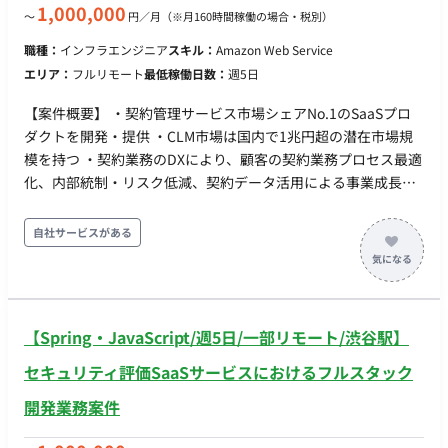
向上支援 ・課題の特定・解決策の提示、継続的なインフラ改善
1,000,000
〜
円／月
（※月160時間稼働の場合・税別）
のソリューション提案 ・最新技術のキャッチアップとドキュメ
職種：
インフラエンジニア
スキル：
Amazon Web Service
ント化による社内共有 ■開発環境： DB：MySQL, PostgreSQL,
エリア：
フルリモート
最低稼働日数：
週5日
Redis インフラ：Google Cloud, AWS, Azure, Terraform, Nginx,
Fluentd, CloudWatch, Datadog ■働き方： 稼働量：週5日（月
【案件概要】 ・契約管理サービス市場シェアNo.1のSaaSプロ
160時間） リモート稼働：フルリモート可能 フレックス稼働：
ダクトを開発・提供 ・CLM市場は国内で1兆円超の潜在市場規
可能（フルフレックスですが日中帯稼働できることがベース）
模を持つ ・契約業務のDXにより、顧客の契約業務プロセス最適
化、内部統制・リスク低減、契約データ活用による事業成長を
目指す ・プロダクト開発におけるセキュリティのシフトレフト
推進、開発の生産性と品質向上を目的とした募集 ・開発チーム
自社サービスがある
は職能横断の少人数制で、自律的かつ迅速な課題発見・解決を
推進 ・ドメイン駆動設計を採用し、顧客利用分析やヒアリング
を通じてモデリング、改善を継続 ・現在の課題として、不確実
性の高い課題に対応するための仕組み改善（開発生産性・デリ
【Spring・JavaScript/週5日/一部リモート/渋谷駅】
バリープロセス改善）と、変更容易性確保のためのリファクタ
リング土台づくり（効率的なテスト・メンテナンス仕組み構
セキュリティ評価SaaSサービスにおけるフルスタック
築）がある 【作業内容】 ・開発プロセスの改善、開発者体験の
開発業務案件
向上、可用性・信頼性を含む品質向上へのコミット ・秘匿性の
高いデータを守るためのセキュリティ確保 ・DevOpsの強化、