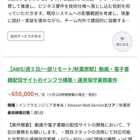
貫して推進し、ビジネス要件を技術仕様へ落とし込む役割を担
っていただきます。既存システムへの影響範囲を考慮し、慎重
に設計・実装を進めながら、チーム内外で建設的に協働するこ
とが期待されます。 ■業務内容・担当工程 エンタープライズ向
け認証基盤の拡張（SSO対応）や技術負債の解消を進めるため
自社サービスがある
のバックエンド開発業務 【担当工程】 設計・実装・テスト・保
守運用 ■チーム体制 ・バックエンドエンジニア：2名（今回の募
集枠） ■開発環境 - プログラミング：Go, TypeScript - FW：
React, Terraform - インフラ：AWS, Docker, GitHub ■働き方 ・
【AWS/週５日/一部リモート/秋葉原駅】動画・電子書
稼働量：週5日 ・リモート稼働：フルリモート ・フレックス稼
働：相談可
籍配信サイトのインフラ構築・運用保守業務案件
650,000
〜
円／月
（※月160時間稼働の場合・税別）
職種：
インフラエンジニア
スキル：
Amazon Web Service
エリア：
秋葉原
最低稼働日数：
週5日
【案件概要】 動画や電子書籍の配信サイトの開発において、下
記の業務をお願いします。 ・既存スタックの流用にて対応可能
な定型的な運用保守業務 ・ECS・RDS・VPC環境の構築 ・IaC環