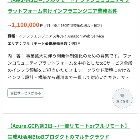
ラットフォーム向けインフラエンジニア業務案件
1,100,000
〜
円／月
（※月160時間稼働の場合・税別）
職種：
インフラエンジニア
スキル：
Amazon Web Service
エリア：
フルリモート
最低稼働日数：
週3日
内 容： 事業拡大に伴う開発体制強化のための募集です。 ファ
ンコミュニティプラットフォームを中心としたtoCサービス全般
のインフラ領域をご担当いただきます。 クラウド環境における
インフラ設計・構築から運用まで一貫して対応いただき、サー
ビスの安定運用および拡張性向上に向けた改善施策の推進をお
任せします。
自社サービスがある
【Azure,GCP/週3日～/一部リモートorフルリモート】
生成AI活用BtoBプロダクトのマルチクラウド