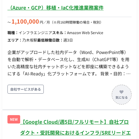
（Azure・GCP）移植・IaC化推進業務案件
1,100,000
〜
円／月
（※月160時間稼働の場合・税別）
職種：
インフラエンジニア
スキル：
Amazon Web Service
エリア：
乃木坂駅
最低稼働日数：
週3日
企業がアップロードした社内データ（Word、PowerPoint等）
を自動で解析・データベース化し、生成AI（ChatGPT等）を用
いた高精度な社内チャットボットなどを即座に構築できるよう
にする「AI-Ready」化プラットフォームです。 背景・目的：現
在、サービスは自社ホスティングのAWS上で稼働しているが、
エンタープライズ（大手企業）の顧客より「自社が契約してい
自社サービスがある
るAzureやAWS環境にシステムを移植して利用したい」という
ニーズが急増しています。 これに応えるため、顧客環境
（AWS/Azure/GCP等）へ迅速かつ確実に展開できる、マルチク
ラウド対応のIaC基盤の確立を目指します。 具体的なタスク：
NEW
【Google Cloud/週5日/フルリモート】自社プロ
・現行の全インフラリソースのTerraform化。 ・顧客のAzure・
GCP環境へ一括デプロイできる仕組みの構築。 ・顧客側AWS環
ダクト・受託開発におけるインフラ/SREリードエ
境への移植に伴う設定・環境差分の調整。