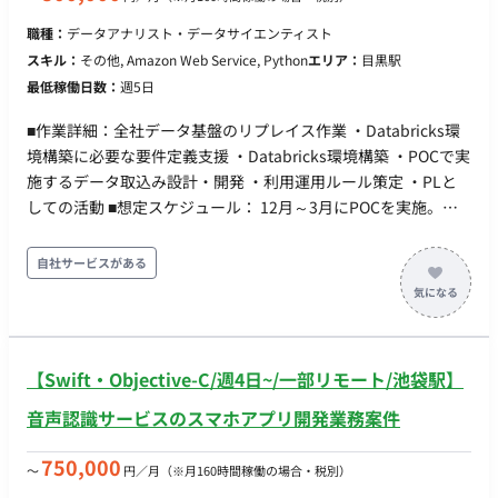
年齢は３５歳ぐらいのチームです ・一人一人が裁量をもって、
開発を進める組織です ・初めて経験するスキルなどは、ペアプ
職種：
データアナリスト・データサイエンティスト
ロ・モブプロなど行います ■参画開始日 即日、応相談 ■働き方
スキル：
その他, Amazon Web Service, Python
エリア：
目黒駅
・10:00~19:00、平日週5日 ・週3日(月火金)出社、週2日リモー
最低稼働日数：
週5日
ト ・PC貸与
■作業詳細：全社データ基盤のリプレイス作業 ・Databricks環
境構築に必要な要件定義支援 ・Databricks環境構築 ・POCで実
施するデータ取込み設計・開発 ・利用運用ルール策定 ・PLと
しての活動 ■想定スケジュール： 12月～3月にPOCを実施。
Databricks環境構築、設計、利用運用ルール策定 ■期間：2024
年12月～2025年3月 ※以降延長の可能性あり ■勤務地：テレ
自社サービスがある
ワーク併用（割合：半々程度。目黒もしくは飯田橋) ■面談回
数：1回
【Swift・Objective-C/週4日~/一部リモート/池袋駅】
音声認識サービスのスマホアプリ開発業務案件
750,000
〜
円／月
（※月160時間稼働の場合・税別）