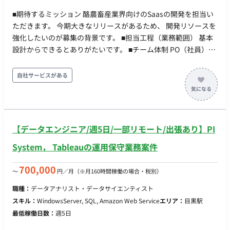
■期待するミッション 酪農畜産業界向けのSaasの開発を担当い
ただきます。 今期大きなリリースがあるため、 開発リソースを
強化したいのが募集の背景です。 ■担当工程（業務範囲） 基本
設計からできるとありがたいです。 ■チーム体制 PO（社員）
+スクラムマスター＋エンジニア4名 +今回募集のフルスタック
エンジニア ■業務の流れ アジャイル開発(スクラム) スプリント
自社サービスがある
は2週間です。 デイリーMTGが平日10時に出れるのであれば、
他の時間はいつ稼働いただいても問題ないです。 ■開発環境 ・
言語: Javascript, Typescript ・ライブラリ: Next.js, express,
AWS Amplify, tRPC, prisma ・アプリケーションインフラ:
【データエンジニア/週5日/一部リモート/出張あり】PI
Amazon Lambda, Amazon S3, Amazon API Gateway, Amazon
RDS, Amazon Cognito, Amazon EC2 ・IaaC：AWS CDK ・その
System， Tableauの運用保守業務案件
他開発ツール：Docker, Git, mlx ■リモート稼働について フルリ
モートにてご稼働いただけます。 ■働き方 稼働時間帯は不問で
700,000
〜
円／月
（※月160時間稼働の場合・税別）
す。 平日夜や土日のご稼働も可能です。 ただし、仕様検討や相
職種：
データアナリスト・データサイエンティスト
談事項があり、ディスカッションを行う場合は日中に実施させ
スキル：
WindowsServer, SQL, Amazon Web Service
エリア：
目黒駅
ていただきます。 PC：持参（OS指定なし）
最低稼働日数：
週5日