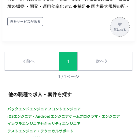
境の構築 ・開発・運用効率化 etc. ◆補足◆ 国内最大規模の配信
サイトを運営している大手事業会社になります。 基本的には長
期参画が前提となりますので、 短期間で案件を移りたい方はお
自社サービスがある
断りいたします。 ◆主な開発環境・ツール◆ ・言語：
TypeScript・PHP ・FW/環境：Nuxt.js・Vue.js・Node.js・
Laravel ・クラウド(サービス)：AWS・Docker ・管理ツール：
Git ・期間：長期 ・服装：オフィスカジュアル ・貸与：貸与あ
り
前へ
1
次へ
1
/
1
ページ
他の職種で求人・案件を探す
バックエンドエンジニア
フロントエンジニア
iOSエンジニア・Androidエンジニア
ゲームプログラマ・エンジニア
インフラエンジニア
セキュリティエンジニア
テストエンジニア・テクニカルサポート