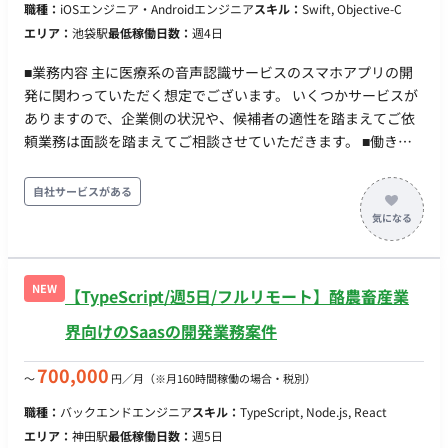
職種：
iOSエンジニア・Androidエンジニア
スキル：
Swift, Objective-C
エリア：
池袋駅
最低稼働日数：
週4日
■業務内容 主に医療系の音声認識サービスのスマホアプリの開
発に関わっていただく想定でございます。 いくつかサービスが
ありますので、企業側の状況や、候補者の適性を踏まえてご依
頼業務は面談を踏まえてご相談させていただきます。 ■働き方
・稼働時間：原則平日日中8時間×週5日 ・出社：週2以上 ・リ
モート：併用可
自社サービスがある
NEW
【TypeScript/週5日/フルリモート】酪農畜産業
界向けのSaasの開発業務案件
700,000
〜
円／月
（※月160時間稼働の場合・税別）
職種：
バックエンドエンジニア
スキル：
TypeScript, Node.js, React
エリア：
神田駅
最低稼働日数：
週5日