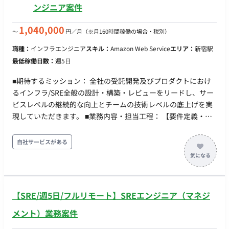
ンジニア案件
1,040,000
〜
円／月
（※月160時間稼働の場合・税別）
職種：
インフラエンジニア
スキル：
Amazon Web Service
エリア：
新宿駅
最低稼働日数：
週5日
■期待するミッション： 全社の受託開発及びプロダクトにおけ
るインフラ/SRE全般の設計・構築・レビューをリードし、サー
ビスレベルの継続的な向上とチームの技術レベルの底上げを実
現していただきます。 ■業務内容・担当工程： 【要件定義・設
計・実装・保守運用】 ・アーキテクチャ設計・構築 ・自社プロ
ダクトおよび受託開発プロジェクトにおけるアーキテクチャ設
自社サービスがある
計とTerraformによる構築 ・ポリシー策定・ガバナンス管理 ・
Google Cloudの利用ポリシー策定と管理（利便性とガバナンス
の向上） ・受託開発で利用するインフラ（AWS/Azureなど）の
環境整備と適切な措置の実施 ・監視体制・障害対応フローの構
【SRE/週5日/フルリモート】SREエンジニア（マネジ
築 ・SLO/SLAの設定、ログ収集・アラートなどの監視設定、障
害発生時の対応フローの策定 ・チームマネジメント・技術推進
メント）業務案件
・インフラ/SREチームのマネジメントおよび社内外への技術力