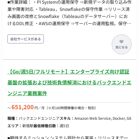
■作業詳細： ・PI Systemの運用保守 ⇒新規データの取り込み作
業や障害対応 ・Tableau，Snowflakeの保守作業 ⇒リリース済
み画面の改修とSnowflake（Tableauのデータサーバー）にお
けるDDL修正 ・AWSの運用保守 ⇒サーバーの運用監視。保守作
業。障害対応 ■期間：2025年1月～ ■勤務地：基本テレワーク
大阪と福島へ出張の可能性あり ■面談回数：1回
自社サービスがある
【Go/週5日/フルリモート】エンタープライズ向け認証
基盤の拡張および技術負債解消におけるバックエンドエ
ンジニア業務案件
651,200
〜
円／月
（※月160時間稼働の場合・税別）
職種：
バックエンドエンジニア
スキル：
Amazon Web Service, Docker, Git
エリア：
新宿駅
最低稼働日数：
週5日
■期待するミッション システム設計から実装・リリースまで一