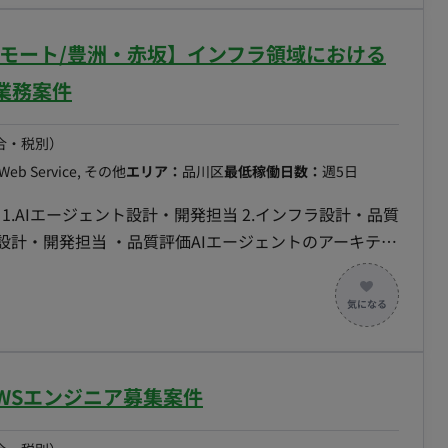
して、ALBのOIDC
部リモート/豊洲・赤坂】インフラ領域における
oアプリ）+その実行基盤
業務案件
 ・稼働量：週5日 ・リモート
） ■面談は1～2回を想定しており
合・税別）
Web Service, その他
エリア：
品川区
最低稼働日数：
週5日
1.AIエージェント設計・開発担当 2.インフラ設計・品質
実装 ・設計書、パラメータシート、コンフィグ等の評価
に関する原因分析 ・プロンプト、評価ロジック、ガード
三者評価方式の検討 ・評価結果の記録、可視化、改善 ・
客との技術的な仕様調整、実現方式の説明 2.インフ
DI、クラウド領域の成果物確認 ・基本設計書、パラメー
AWSエンジニア募集案件
整理 ・インフラ設計における評価基準、チェック項目の
拡張性等の評価観点の定義 ・AIエージェントへ組み込