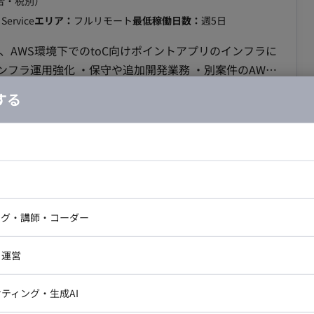
合・税別）
妥当性確認、改善提案 ・顧客、有識者、AIエージェン
Service
エリア：
フルリモート
最低稼働日数：
週5日
 ・GitHub Copilot ・
間 2026年9月～長期 ■勤務地 豊
、AWS環境下でのtoC向けポイントアプリのインフラに
ンフラ運用強化 ・保守や追加開発業務 ・別案件のAWS
c ◆主な開発環境・ツール◆ ・イン
する
asticsearch ・その他：API Gateway・Redis・
ドエンジニア
フロントエンジニア
】評価環境開発業務案件
ニア・Androidエンジニア
ゲームプログラマ・エンジニ
アートディレクター・クリエイ
ナー・UI/UXデザイナー
合・税別）
ンジニア
セキュリティエンジニア
ング・講師・コーダー
ター
エリア：
都内
最低稼働日数：
週5日
ジニア・テクニカルサポート
AIエンジニア・機械学習エン
ー
Webライター
クデザイナー・CGデザイナー・イ
・運営
ター
企業 ・アジャイル（Scrum）での開発（メンバー
訳・その他ライター
す。） ・CAC本体が参画している案件にプロジェクト
レクター・プロデューサー・プロジェ
データアナリスト・データサ
ティング・生成AI
ジャー
ある場合は東京） ＜①AI学習・評価のPipeline保