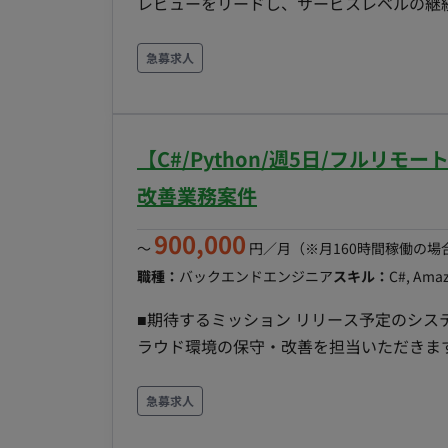
レビューをリードし、サービスレベルの継
ただきます。 ■業務内容・担当工程： 【要件定義・設計・実装・保守運用】 ・アーキテクチャ設
計・構築 ・自社プロダクトおよび受託開発プ
急募求人
による構築 ・ポリシー策定・ガバナンス管理 
とガバナンスの向上） ・受託開発で利用する
の実施 ・監視体制・障害対応フローの構築 
【C#/Python/週5日/フルリ
定、障害発生時の対応フローの策定 ・チー
ネジメントおよび社内外への技術力向上支
改善業務案件
のソリューション提案 ・最新技術のキャッチアッ
900,000
DB：MySQL, PostgreSQL, Redis インフラ：Goo
〜
円／月
（※月160時間稼働の場
Fluentd, CloudWatch, Datadog ■働き方： 稼働量：週5日（月160時間） リモート稼働：フルリモ
職種：
バックエンドエンジニア
スキル：
C#, Amaz
ート可能 フレックス稼働：可能（フルフ
■期待するミッション リリース予定のシ
ラウド環境の保守・改善を担当いただきま
テム品質向上に貢献いただくことを期待しています。 ■詳細 同一顧客の別シス
遂行。 ＡシステムＣシステムを0.5人月ずつ担当いただきます。 <
急募求人
り扱っているが、その製品保守は別の専任