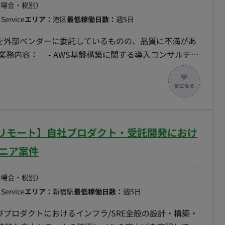
の場合・税別）
Service
エリア：
港区
最低稼働日数：
週5日
築を外部ベンダーに委託しているものの、品質に不満があ
業務内容： - AWS基盤構築に関する導入コンサルティ
ント/アドバイザー - 成果物レビュー（基本設計書、詳
日/フルリモート】自社プロダクト・受託開発におけ
ジニア案件
の場合・税別）
Service
エリア：
新宿駅
最低稼働日数：
週5日
びプロダクトにおけるインフラ/SRE全般の設計・構築・