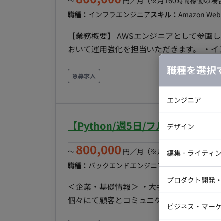
〜
円／月
（※月160時間稼働の場
むインフラ評価ルールの設計 ・評価結果の
職種：
インフラエンジニア
スキル：
Amazon Web 
ト担当との仕様調整 ・AWSを含む対象インフラ環境の技術確認 ■開発環境
LLM：Claude ・リポジトリ：GitHub ・クラウド：AWSを想定 ■期
【業務概要】 AWSエンジニアとして参画し
洲、弊社赤坂 ※リモート併用
おいて運用強化を担当いただきます。 ・イ
新規構築 ・AWSサービスのアラーム設定や、AutoScaling..et
職種を選択
フラ環境：AWS(ECS・Lambda) ・検索基盤：El
急募求人
EventBridge ・時期：即日〜 ・出社：フルリモート(地方可) ・期間：長期予定 ・貸与：PC貸与あ
エンジニア
り
バックエン
【Python/週5日/フルリモート
デザイン
iOSエンジ
800,000
Webデザイ
〜
円／月
（※月160時間稼働の場
インフラエ
編集・ライティ
職種：
バックエンドエンジニア
スキル：
Python
テストエン
Webコーダ
グラフィッ
プロダクト開発
ラストレー
＜企業・基礎情報＞ ・大手先進技術研究開発
編集者・翻
個々にて顧客とコミュニケーションが必要で
Webディ
ビジネス・マーケ
クトマネー
メンバーとして参画 ・基本オンライン（出社が