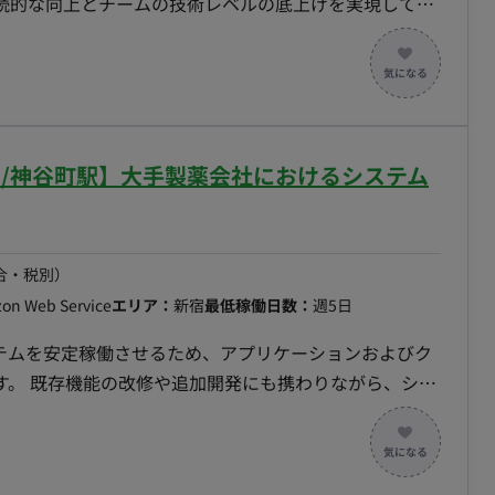
続的な向上とチームの技術レベルの底上げを実現してい
ロジェクトにおけるアーキテクチャ設計とTerraform
・Google Cloudの利用ポリシー策定と管理（利便性
インフラ（AWS/Azureなど）の環境整備と適切な措置
・SLO/SLAの設定、ログ収集・アラートなどの監視設
モート/神谷町駅】大手製薬会社におけるシステム
ムマネジメント・技術推進 ・インフラ/SREチームのマ
援 ・課題の特定・解決策の提示、継続的なインフラ改善
プとドキュメント化による社内共有 ■開発環境：
gle Cloud, AWS, Azure, Terraform, Nginx,
合・税別）
on Web Service
エリア：
新宿
最低稼働日数：
週5日
レックスですが日中帯稼働できることがベース）
ステムを安定稼働させるため、アプリケーションおよびク
す。 既存機能の改修や追加開発にも携わりながら、シス
テムの改善や保守を
Ａシステム> ・創薬関連製品を取
者が担当するため、あくまで開発物（C#アプリ）+その