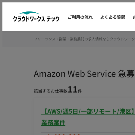
ご利用の流れ
よくある質問
フリーランス・副業・業務委託の求人情報ならクラウドワーク
Amazon Web Serv
11
該当するお仕事数
件
【AWS/週5日/一部リモート/港
業務案件