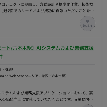
てプロジェクトに参画し、方式設計や標準化作業、技術検
、技術面でのリードおよび成功に貢献いただくことを期
ロジェクト（航空会社向け予約管理システム、運送会社向
おける技術課題の解決 ・担当工程：要件定義、設計、
一部リモート/六本木駅】AIシステムおよび業務支援
完全リモート不可。案件ごとに出社頻度にばらつきあり。
件
合・税別）
mazon Web Service
エリア：
港区（六本木駅）
だシステムおよび業務支援アプリケーションにおいて、高
価値向上に貢献していただくことです。 ■業務内
たAIシステムおよび、オペレーター向けの業務支援アプリ