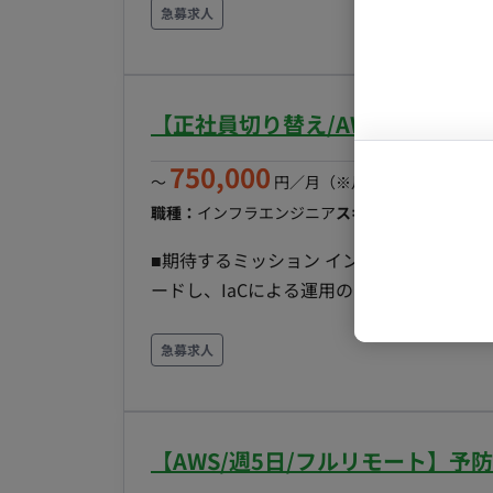
守：1名希望＞ 現在参画しているメンバ
マーケター
システムコ
急募求人
す。 想定時期 4月 or 5月～9月 想定実施内容 ・Pipelineシステムの保守業務 - セキュリティアッ
コンサルタ
プデート - AMI再ビルド - AWS SSOへの
プロンプト
・Pipelineシステムの改修 - Pyth
【正社員切り替え/AWS/週3日～
など 想定スキルセット ・Python（基本的なライブラリが扱える） ・AWS（EC2、DDB、S3、など
各モジュールの取り扱い） ＜②評価システムの実装、評価、解析：最大2名＞ 想定時期 4月 or 5月
750,000
〜
円／月
（※月160時間稼働の場
～12月 想定実施内容 ・推論結果と正解値の評価を行うシステムの実装 →膨大なレコードの中が
職種：
インフラエンジニア
スキル：
Amazon Web 
正しいロジックのもと、評価処理が動くよ
での評価実施結果の確認、及びズレがあっ
■期待するミッション インフラエンジニア
検証を行う 想定スキルセット ・論理的思考ができる方 ・基本的なプログラミングの構造が理解で
ードし、IaCによる運用の自動化・効率化
きる ・Pythonの経験（特にPandas、Pool
り、最適なインフラ構成の提案や改善を行
DDB、S3、Athena） ・Athenaを利用
とを期待しています。 ■ 具体的な業務内容 ・クライアントとのコミュニケーションを通じたインフ
急募求人
ラ要件の定義 ・AWS環境および物理/仮想サーバー
を用いたプロビジョニングの自動化 ・We
・運用手順書の作成やナレッジの共有 ・シ
【AWS/週5日/フルリモート】予
トが複数あるため、適性に合わせてアサインさせていただきます。