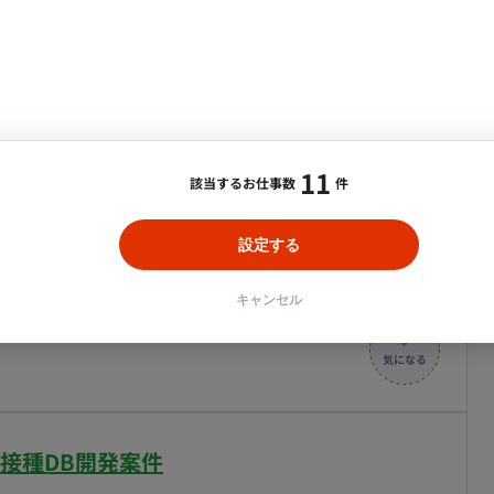
ーが長期休暇（育休）になる為、その間の補完を希望しま
・メディア運用
DX推進
ンサルタント・ITコンサルタント
ント・企画・セールス
採用・組織開発・制度設計
権限付与・更新 - 新規EC2 instance typeの追加など
エンジニアリング
onコードでの改修 例）DynamoDBの参照、アップデート
/フルリモート】AWSインフラ構築業務案件
11
合・税別）
該当するお仕事数
件
Service
エリア：
目黒区中目黒
最低稼働日数：
週3日
う実装できる ・評価の実施、解析 →正しいロジック
設定する
た際にコードのバグなのか、推論が間違っているか等の
として、AWSを中心とした環境の設計・構築・運用をリ
を実現すること。また、クライアントの要望を汲み取
キャンセル
、Plotly） ・AWSの経験（特にRDS（Aurora）、
うことで、サービスの安定稼働と品質向上に貢献するこ
する為のSQLの経験
環境の設計・構築 ・CloudFormationやAnsible
bシステムの運用保守、障害対応（2次対応）、改善提案
ステムの脆弱性対応およびレポート作成 ※プロジェク
防接種DB開発案件
 ■働き方 ・月の稼働量： 応相談