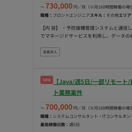
（目安は月96時間〜160時間ですがスキル
730,000
〜
円／月
（※月160時間稼働の場
フレックス稼働： 可能
職種：
フロントエンジニア
スキル：
その他
エリア
【内 容】 ・予防接種管理システムと通信し、データを蓄積するDBを中心としたシステム ・AWS上
でマネージドサービスを利用し、データの
素はこれから決定するが、足回りがAWSなの
が高いです。 【場 所】原則フルリモート（PCセットアップで初日出社を想定） ※但し状況によ
急募求人
NEW
【Java/週5日/一部リモー
ト業務案件
700,000
〜
円／月
（※月160時間稼働の場
職種：
システムコンサルタント・ITコンサルタン
最低稼働日数：
週5日