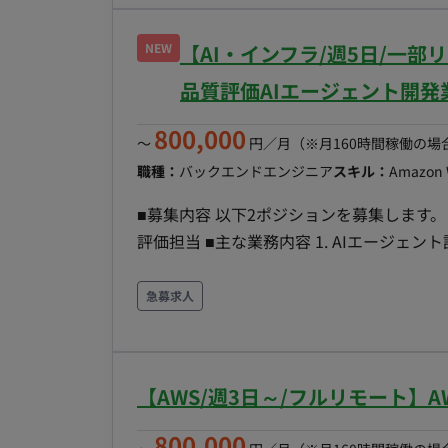
実行基盤(AWS)が保守範囲となる。 改修要望が多数あり、大きな改修については2026/08以後も別
のPJとして継続実施予定（この保守とは別のPJ活動） <Cシステム> 認証方式と
NEW
【AI・インフラ/週5日/一
認証を使用し、Azure EntraIDを用いたSSO認証を行う 開発物（djang
(AWS)が保守範囲となる。 状況 ・2026/07に新規リリース予定のシステムの保守。 ・リリース後の
品質評価AIエージェント開発
2026/08,09に、追加機能開発&リリースが予定されている。 ■働き方
800,000
稼働：リモート可（何かあった際には神谷町出社できる方を想定
〜
円／月
（※月160時間稼働の場
ます。
職種：
バックエンドエンジニア
スキル：
Amazon 
■募集内容 以下2ポジションを募集します。 
評価担当 ■主な業務内容 1. AIエージェント設計・開発担当 ・品質評価AIエージェントのアーキテク
チャ設計 ・AIエージェントのMVP開発、
処理の実装 ・評価結果のばらつき、再現性
急募求人
レールの設計 ・複数のLLMを活用した第
短いサイクルでの開発、評価、改善の反復 ・顧
ラ設計・品質評価担当 ・ネットワーク、V
【AWS/週3日～/フルリモート】
タシート、コンフィグ等の品質評価観点の
策定 ・正確性、整合性、再現性、信頼性、
800,000