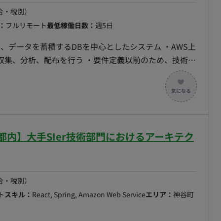
に応じて変更可能です） ・フルリモート稼働： 可能 ・
合・税別）
：
フルリモート
最低稼働日数：
週5日
収集、分析、配布を行う ・要件定義以前のため、技術要
は確定している ・今現状は、GoかJavaになる可能性
っては出社有のため関東近郊でお探ししております 【期 間】2024/12/1 or 2025/1/1
ト/都内】大手SIer技術部門におけるアーキテク
合・税別）
ト
スキル：
React, Spring, Amazon Web Service
エリア：
神谷町