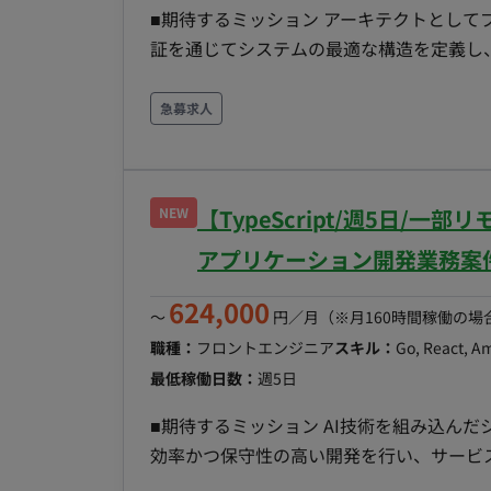
■期待するミッション アーキテクトとし
証を通じてシステムの最適な構造を定義し
待しています。 ■業務内容・担当工程 ・方式設計、標準化作業、技術検証 ・アーキテクチャの検
討・策定および技術面でのリード ・各プ
急募求人
けDX、複合機メーカー業務システム等）に
実装、テスト ■開発環境 ・プログラミング：Java, TypeScript ・FW：React, Spring ・インフラ：
AWS, Azure ■働き方 ・稼働量：週5日 ・リモート稼働：一部リモート ※打合せ時等に顧客先や大
NEW
【TypeScript/週5日/
手Sier（神谷町）に出社の可能性有り。
・フレックス稼働：不可
アプリケーション開発業務案
624,000
〜
円／月
（※月160時間稼働の場
職種：
フロントエンジニア
スキル：
Go, React, A
最低稼働日数：
週5日
■期待するミッション AI技術を組み込ん
効率かつ保守性の高い開発を行い、サービスの
容・担当工程 自社で展開するAIを活用し