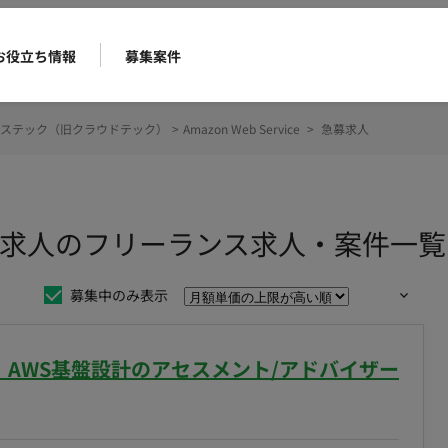
お役立ち情報
募集案件
ステック（旧クラウドテック）
>
Amazon Web Service
>
急募求人
ice 急募求人のフリーランス求人・案件一覧
募集中のみ表示
区】AWS基盤設計のアセスメント/アドバイザー