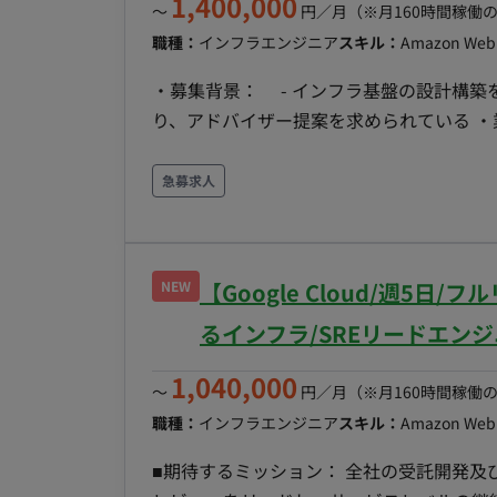
1,400,000
〜
円／月
（※月160時間稼働
職種：
インフラエンジニア
スキル：
Amazon Web 
・募集背景： - インフラ基盤の設計構
り、アドバイザー提案を求められている ・
ング - AWSクラウド基盤設計のアセスメ
細設計書等）、品質管理
急募求人
NEW
【Google Cloud/週5
るインフラ/SREリードエン
1,040,000
〜
円／月
（※月160時間稼働
職種：
インフラエンジニア
スキル：
Amazon Web 
■期待するミッション： 全社の受託開発及