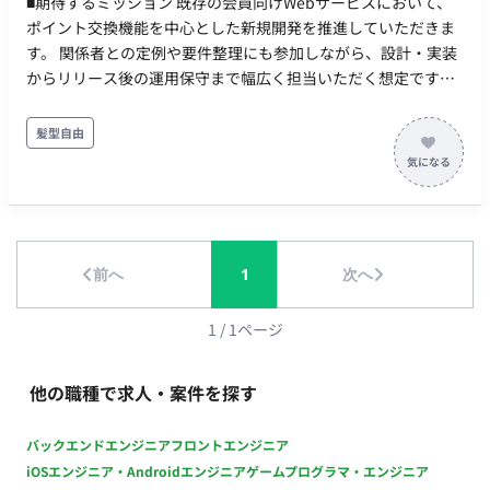
■期待するミッション 既存の会員向けWebサービスにおいて、
ポイント交換機能を中心とした新規開発を推進していただきま
す。 関係者との定例や要件整理にも参加しながら、設計・実装
からリリース後の運用保守まで幅広く担当いただく想定です。
■業務内容・担当工程 【ポイント交換機能の開発】 ・キャラク
ター等のカテゴリ別商品一覧・フィルタリング機能の開発 ・商
髪型自由
品詳細画面の開発 ・保有ポイントの表示、ポイント交換処理の
開発 ・ポイント交換時のトランザクション処理 ・配送先情報の
入力・確認フォームの開発 ・ポイント交換完了までの一連の機
能開発 【商品・在庫管理機能】 ・管理者向けの商品登録機能の
開発 ・商品在庫管理機能の開発 ・ユーザーのポイント交換履歴
前へ
1
次へ
を管理する機能の開発 【要件整理・開発推進】 ・週次の関係者
定例への参加 ・バックログ上のガントチャートを用いた開発進
捗の説明 ・機能要件のヒアリング、整理・取りまとめ ・毎週金
1
/
1
ページ
曜のご出席、各回1時間程度 ・定例時の バックログ上のガント
チャートを用いた開発進捗のご説明／機能要件の吸い上げ・お
他の職種で求人・案件を探す
まとめ ・新規開発 ∟「グッズやデジタルコンテンツとのポイン
ト交換機能」の開発 ∟商品・在庫管理機能（管理画面）の開発
バックエンドエンジニア
フロントエンジニア
・上記に伴うCD（継続的デリバリー／デプロイ等）の運用方針
iOSエンジニア・Androidエンジニア
ゲームプログラマ・エンジニア
の検討・対応 ・運用保守 ＊24/365のサーバー運用保守は別業