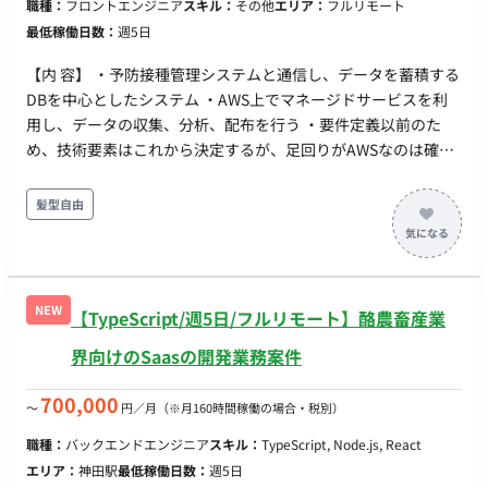
職種：
フロントエンジニア
スキル：
その他
エリア：
フルリモート
最低稼働日数：
週5日
【内 容】 ・予防接種管理システムと通信し、データを蓄積する
DBを中心としたシステム ・AWS上でマネージドサービスを利
用し、データの収集、分析、配布を行う ・要件定義以前のた
め、技術要素はこれから決定するが、足回りがAWSなのは確定
している ・今現状は、GoかJavaになる可能性が高いです。
【場 所】原則フルリモート（PCセットアップで初日出社を想
髪型自由
定） ※但し状況によっては出社有のため関東近郊でお探しして
おります 【期 間】2024/12/1 or 2025/1/1
NEW
【TypeScript/週5日/フルリモート】酪農畜産業
界向けのSaasの開発業務案件
700,000
〜
円／月
（※月160時間稼働の場合・税別）
職種：
バックエンドエンジニア
スキル：
TypeScript, Node.js, React
エリア：
神田駅
最低稼働日数：
週5日