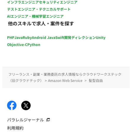
インフラエンジニア
セキュリティエンジニア
者が担当 ∟お問い合わせ対応（コレクションバッジ/ポイントの
テストエンジニア・テクニカルサポート
臨時付与、既存ロジックの新規バッジ追加） ∟システムエラー
AIエンジニア・機械学習エンジニア
の調査や修正（バッジ/ポイント付与エラー、X APIエラーな
他のスキルで求人・案件を探す
ど） 【DB】 ・Amazon Aurora 【インフラ】 ・AWS ・Amazon
ECS ・AWS Fargate ・Amazon S3 ・Amazon SES ・Amazon
PHP
Java
Ruby
Android Java
Swift
開発ディレクション
Unity
CloudWatch ・Amazon Route 53 ・Application Load
Balancer ・AWS Certificate Manager ・AWS Secrets Manager
Objective-C
Python
・NAT Gateway ・Bastion ■働き方 ・稼働量：週5日尚可 ・リ
モート稼働：可能
フリーランス・副業・業務委託の求人情報ならクラウドワークステック
（旧クラウドテック）
>
Amazon Web Service
>
髪型自由
パラレルジャーナル
利用規約