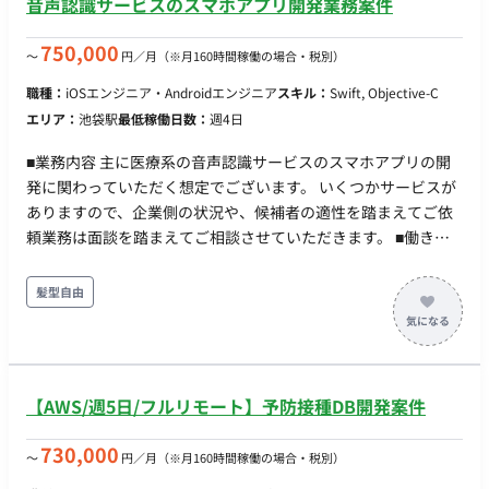
音声認識サービスのスマホアプリ開発業務案件
750,000
〜
円／月
（※月160時間稼働の場合・税別）
職種：
iOSエンジニア・Androidエンジニア
スキル：
Swift, Objective-C
エリア：
池袋駅
最低稼働日数：
週4日
■業務内容 主に医療系の音声認識サービスのスマホアプリの開
発に関わっていただく想定でございます。 いくつかサービスが
ありますので、企業側の状況や、候補者の適性を踏まえてご依
頼業務は面談を踏まえてご相談させていただきます。 ■働き方
・稼働時間：原則平日日中8時間×週5日 ・出社：週2以上 ・リ
モート：併用可
髪型自由
【AWS/週5日/フルリモート】予防接種DB開発案件
730,000
〜
円／月
（※月160時間稼働の場合・税別）