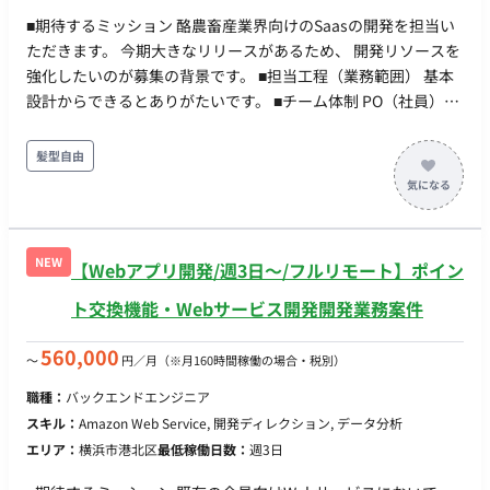
■期待するミッション 酪農畜産業界向けのSaasの開発を担当い
ただきます。 今期大きなリリースがあるため、 開発リソースを
強化したいのが募集の背景です。 ■担当工程（業務範囲） 基本
設計からできるとありがたいです。 ■チーム体制 PO（社員）
+スクラムマスター＋エンジニア4名 +今回募集のフルスタック
エンジニア ■業務の流れ アジャイル開発(スクラム) スプリント
髪型自由
は2週間です。 デイリーMTGが平日10時に出れるのであれば、
他の時間はいつ稼働いただいても問題ないです。 ■開発環境 ・
言語: Javascript, Typescript ・ライブラリ: Next.js, express,
AWS Amplify, tRPC, prisma ・アプリケーションインフラ:
NEW
【Webアプリ開発/週3日〜/フルリモート】ポイン
Amazon Lambda, Amazon S3, Amazon API Gateway, Amazon
RDS, Amazon Cognito, Amazon EC2 ・IaaC：AWS CDK ・その
ト交換機能・Webサービス開発開発業務案件
他開発ツール：Docker, Git, mlx ■リモート稼働について フルリ
モートにてご稼働いただけます。 ■働き方 稼働時間帯は不問で
560,000
〜
円／月
（※月160時間稼働の場合・税別）
す。 平日夜や土日のご稼働も可能です。 ただし、仕様検討や相
職種：
バックエンドエンジニア
談事項があり、ディスカッションを行う場合は日中に実施させ
スキル：
Amazon Web Service, 開発ディレクション, データ分析
ていただきます。 PC：持参（OS指定なし）
エリア：
横浜市港北区
最低稼働日数：
週3日