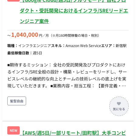
ダクト・受託開発におけるインフラ/SREリードエ
ンジニア案件
1,040,000
〜
円／月
（※月160時間稼働の場合・税別）
職種：
インフラエンジニア
スキル：
Amazon Web Service
エリア：
新宿駅
最低稼働日数：
週5日
■期待するミッション： 全社の受託開発及びプロダクトにおけ
るインフラ/SRE全般の設計・構築・レビューをリードし、サー
ビスレベルの継続的な向上とチームの技術レベルの底上げを実
現していただきます。 ■業務内容・担当工程： 【要件定義・設
計・実装・保守運用】 ・アーキテクチャ設計・構築 ・自社プロ
ダクトおよび受託開発プロジェクトにおけるアーキテクチャ設
髪型自由
計とTerraformによる構築 ・ポリシー策定・ガバナンス管理 ・
Google Cloudの利用ポリシー策定と管理（利便性とガバナンス
の向上） ・受託開発で利用するインフラ（AWS/Azureなど）の
環境整備と適切な措置の実施 ・監視体制・障害対応フローの構
NEW
【AWS/週5日/一部リモート/田町駅】大手コンビ
築 ・SLO/SLAの設定、ログ収集・アラートなどの監視設定、障