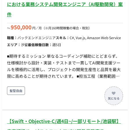
における業務システム開発エンジニア（AI駆動開発）案
件
950,000
〜
円／月
（※月160時間稼働の場合・税別）
職種：
バックエンドエンジニア
スキル：
C#, Vue.js, Amazon Web Service
エリア：
汐留
最低稼働日数：
週5日
■期待するミッション 単なるコーディング補助にとどまらず、
仕様検討から設計・実装・テストまで一貫してAI開発支援ツー
ルを積極的に活用し、プロジェクトの開発生産性と品質を最大
限に高めることが期待されています。 ■担当工程（業務範囲）
AWS上に構築するWebアプリケーションの設計、開発、テスト
をご担当いただきます。 ・フロントエンド開発：Vue.js等を用
髪型自由
いたUI/UXのコンポーネント開発 ・バックエンド開発：C#を用
いたAPI・ビジネスロジックの開発 ・AI駆動開発：GitHub
Copilot、Cursor、Claude等のAI開発支援ツールを日常的に活
用した仕様検討・設計・実装・テストの実施 ■開発環境 ・プロ
【Swift・Objective-C/週4日~/一部リモート/池袋駅】
グラミング：C#, TypeScript ・FW：ASP.NET Core, .NET8以降,
Vue.js ・DB： ・インフラ：AWS