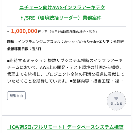
害発生時の対応フローの策定 ・チームマネジメント・技術推進
ニチェーン向けAWSインフラアーキテク
・インフラ/SREチームのマネジメントおよび社内外への技術力
ト/SRE（環境統括リーダー）業務案件
向上支援 ・課題の特定・解決策の提示、継続的なインフラ改善
のソリューション提案 ・最新技術のキャッチアップとドキュメ
1,000,000
〜
円／月
（※月160時間稼働の場合・税別）
ント化による社内共有 ■開発環境： DB：MySQL, PostgreSQL,
Redis インフラ：Google Cloud, AWS, Azure, Terraform, Nginx,
職種：
インフラエンジニア
スキル：
Amazon Web Service
エリア：
池袋駅
Fluentd, CloudWatch, Datadog ■働き方： 稼働量：週5日（月
最低稼働日数：
週5日
160時間） リモート稼働：フルリモート可能 フレックス稼働：
可能（フルフレックスですが日中帯稼働できることがベース）
■期待するミッション 複数サブシステム横断のインフラアーキ
チームにおいて、AWS上の開発・テスト環境の計画から構築、
管理までを統括し、 プロジェクト全体の円滑な推進に貢献して
いただくことを期待しています。 ■業務内容・担当工程 ・複数
サブシステム横断のインフラアーキチームに所属し、AWS上の
開発・テスト環境を計画・構築・管理 ・必要な環境数・構成・
髪型自由
スペック・利用期間の設計、環境利用スケジュール調整 ・未使
用環境の停止等を含むAWSリソース・コスト管理、環境運用ル
ール整備 ■働き方 ・稼働量：週5日 ・リモート稼働：一部リモ
ート（基本出社、ハイブリッドは個別相談可。常駐もしくは週4
【C#/週5日/フルリモート】データベースシステム構築
日程度出社できる方好ましい）