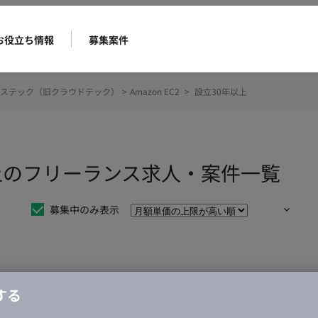
お役立ち情報
募集案件
ステック（旧クラウドテック）
>
Amazon EC2
>
設立30年以上
0年以上のフリーランス求人・案件一覧
募集中のみ表示
仕事は見つかりませんでした。
する