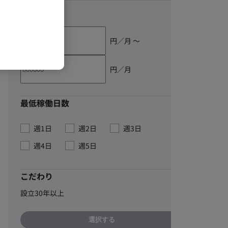
単価
円／月 〜
円／月
最低稼働日数
週1日
週2日
週3日
週4日
週5日
こだわり
設立30年以上
選択する