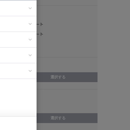
稼働形態
フルリモート
ア
一部リモート
ティブディレク
常駐
ジニア
エリア
イエンティスト
選択する
スキル
Amazon EC2
選択する