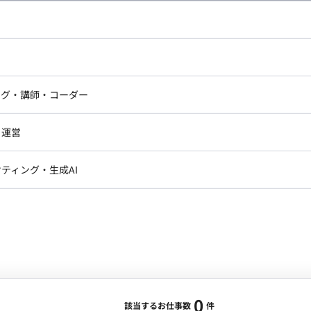
し広い条件設定で検索してみてください。
ドエンジニア
フロントエンジニア
ニア・Androidエンジニア
ゲームプログラマ・エンジニ
アートディレクター・クリエイ
ナー・UI/UXデザイナー
ンジニア
セキュリティエンジニア
ング・講師・コーダー
ター
ジニア・テクニカルサポート
AIエンジニア・機械学習エン
ー
Webライター
クデザイナー・CGデザイナー・イ
ジニア・Androidエンジニア
ゲームプログラマ・エンジニア
・運営
ター
ンジニア・テクニカルサポート
AIエンジニア・機械学習エンジニア
訳・その他ライター
レクター・プロデューサー・プロジェ
データアナリスト・データサ
ティング・生成AI
ジャー
・メディア運用
DX推進
ン
Unity
Objective-C
Python
ンサルタント・ITコンサルタント
ント・企画・セールス
採用・組織開発・制度設計
エンジニアリング
0
該当するお仕事数
件