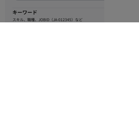
キーワード
スキル、職種、JOBID（JA-012345）など
0
該当するお仕事数
件
この条件で絞り込む
ル
利用規約
個人情報保護方針
サイトマップ