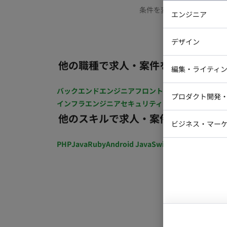
条件を変更するか、もう少
エンジニア
バックエン
デザイン
iOSエンジ
他の職種で求人・案件を探す
Webデザイ
インフラエ
編集・ライティ
テストエン
Webコーダ
グラフィッ
バックエンドエンジニア
フロントエンジニア
iOSエン
プロダクト開発
ラストレー
インフラエンジニア
セキュリティエンジニア
テストエ
編集者・翻
他のスキルで求人・案件を探す
Webディ
ビジネス・マーケ
クトマネー
マーケター
PHP
Java
Ruby
Android Java
Swift
開発ディレクショ
システムコ
コンサルタ
プロンプト