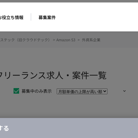
お役立ち情報
募集案件
ステック（旧クラウドテック）
>
Amazon S3
>
外資系企業
業のフリーランス求人・案件一覧
募集中のみ表示
仕事は見つかりませんでした。
する