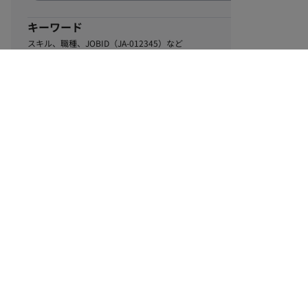
キーワード
スキル、職種、JOBID（JA-012345）など
0
該当するお仕事数
件
この条件で絞り込む
ル
利用規約
個人情報保護方針
サイトマップ