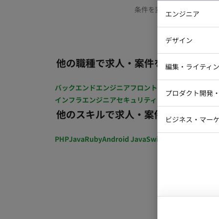
条件を変更するか、もう少
エンジニア
バックエン
デザイン
iOSエンジ
他の職種で求人・案件を探す
Webデザイ
インフラエ
編集・ライティ
テストエン
Webコーダ
グラフィッ
バックエンドエンジニア
フロントエンジニア
iOSエン
プロダクト開発
ラストレー
インフラエンジニア
セキュリティエンジニア
テストエ
編集者・翻
他のスキルで求人・案件を探す
Webディ
ビジネス・マーケ
クトマネー
マーケター
PHP
Java
Ruby
Android Java
Swift
開発ディレクショ
システムコ
コンサルタ
プロンプト