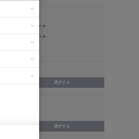
稼働形態
フルリモート
ア
一部リモート
ティブディレク
常駐
ジニア
エリア
イエンティスト
選択する
スキル
Amazon S3
選択する