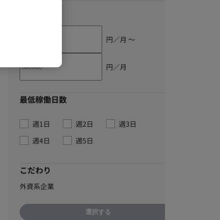
単価
円／月 〜
円／月
最低稼働日数
週1日
週2日
週3日
週4日
週5日
こだわり
外資系企業
選択する