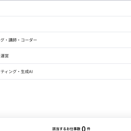
し広い条件設定で検索してみてください。
ドエンジニア
フロントエンジニア
ニア・Androidエンジニア
ゲームプログラマ・エンジニ
アートディレクター・クリエイ
ナー・UI/UXデザイナー
ンジニア
セキュリティエンジニア
ング・講師・コーダー
ター
ジニア・テクニカルサポート
AIエンジニア・機械学習エン
ー
Webライター
クデザイナー・CGデザイナー・イ
ジニア・Androidエンジニア
ゲームプログラマ・エンジニア
・運営
ター
ンジニア・テクニカルサポート
AIエンジニア・機械学習エンジニア
訳・その他ライター
レクター・プロデューサー・プロジェ
データアナリスト・データサ
ティング・生成AI
ジャー
・メディア運用
DX推進
ン
Unity
Objective-C
Python
ンサルタント・ITコンサルタント
ント・企画・セールス
採用・組織開発・制度設計
エンジニアリング
0
該当するお仕事数
件