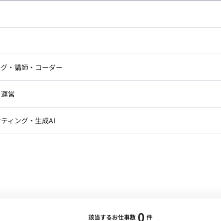
し広い条件設定で検索してみてください。
ドエンジニア
フロントエンジニア
ニア・Androidエンジニア
ゲームプログラマ・エンジニ
アートディレクター・クリエイ
ナー・UI/UXデザイナー
ンジニア
セキュリティエンジニア
ング・講師・コーダー
ター
ジニア・テクニカルサポート
AIエンジニア・機械学習エン
ー
Webライター
クデザイナー・CGデザイナー・イ
ジニア・Androidエンジニア
ゲームプログラマ・エンジニア
・運営
ター
ンジニア・テクニカルサポート
AIエンジニア・機械学習エンジニア
訳・その他ライター
レクター・プロデューサー・プロジェ
データアナリスト・データサ
ティング・生成AI
ジャー
・メディア運用
DX推進
ン
Unity
Objective-C
Python
ンサルタント・ITコンサルタント
ント・企画・セールス
採用・組織開発・制度設計
エンジニアリング
0
該当するお仕事数
件