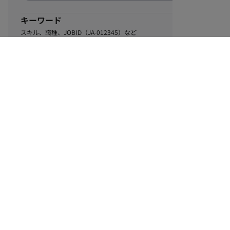
キーワード
スキル、職種、JOBID（JA-012345）など
0
該当するお仕事数
件
この条件で絞り込む
ル
利用規約
個人情報保護方針
サイトマップ