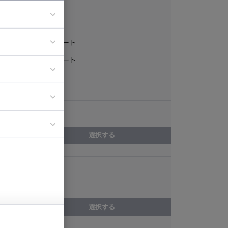
稼働形態
フルリモート
ア
一部リモート
ティブディレク
常駐
ジニア
エリア
イエンティスト
選択する
スキル
Amazon VPC
選択する