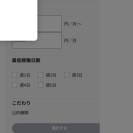
単価
円／月 〜
円／月
最低稼働日数
週1日
週2日
週3日
週4日
週5日
こだわり
公的機関
選択する