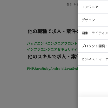
条件を変更するか、もう少
エンジニア
バックエン
デザイン
iOSエンジ
他の職種で求人・案件を探す
Webデザイ
インフラエ
編集・ライティ
テストエン
Webコーダ
グラフィッ
バックエンドエンジニア
フロントエンジニア
iOSエン
プロダクト開発
ラストレー
インフラエンジニア
セキュリティエンジニア
テストエ
編集者・翻
他のスキルで求人・案件を探す
Webディ
ビジネス・マーケ
クトマネー
マーケター
PHP
Java
Ruby
Android Java
Swift
開発ディレクショ
システムコ
コンサルタ
プロンプト