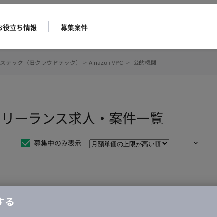
お役立ち情報
募集案件
ステック（旧クラウドテック）
>
Amazon VPC
>
公的機関
関のフリーランス求人・案件一覧
募集中のみ表示
仕事は見つかりませんでした。
する