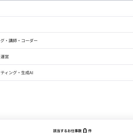
し広い条件設定で検索してみてください。
ドエンジニア
フロントエンジニア
ニア・Androidエンジニア
ゲームプログラマ・エンジニ
アートディレクター・クリエイ
ナー・UI/UXデザイナー
ンジニア
セキュリティエンジニア
ング・講師・コーダー
ター
ジニア・テクニカルサポート
AIエンジニア・機械学習エン
ー
Webライター
クデザイナー・CGデザイナー・イ
ジニア・Androidエンジニア
ゲームプログラマ・エンジニア
・運営
ター
ンジニア・テクニカルサポート
AIエンジニア・機械学習エンジニア
訳・その他ライター
レクター・プロデューサー・プロジェ
データアナリスト・データサ
ティング・生成AI
ジャー
・メディア運用
DX推進
ン
Unity
Objective-C
Python
ンサルタント・ITコンサルタント
ント・企画・セールス
採用・組織開発・制度設計
エンジニアリング
0
該当するお仕事数
件