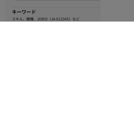
キーワード
スキル、職種、JOBID（JA-012345）など
0
該当するお仕事数
件
この条件で絞り込む
ル
利用規約
個人情報保護方針
サイトマップ