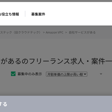
お役立ち情報
募集案件
ステック（旧クラウドテック）
>
Amazon VPC
>
自社サービスがある
ービスがあるのフリーランス求人・案件
募集中のみ表示
仕事は見つかりませんでした。
する