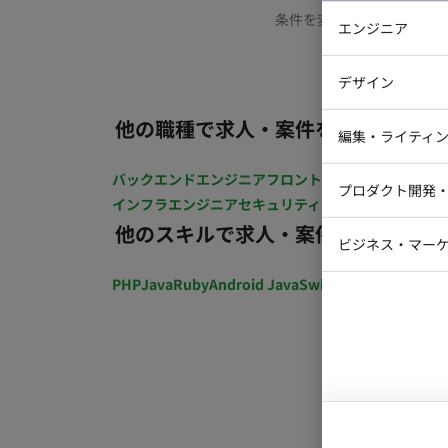
条件を変更するか、もう少
エンジニア
バックエン
デザイン
iOSエンジ
他の職種で求人・案件を探す
Webデザイ
インフラエ
編集・ライティ
テストエン
Webコーダ
グラフィッ
バックエンドエンジニア
フロントエンジニア
iOSエン
プロダクト開発
ラストレー
インフラエンジニア
セキュリティエンジニア
テストエ
編集者・翻
他のスキルで求人・案件を探す
Webディ
ビジネス・マーケ
クトマネー
マーケター
PHP
Java
Ruby
Android Java
Swift
開発ディレクショ
システムコ
コンサルタ
プロンプト