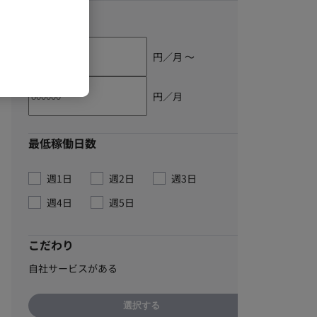
単価
円／月 〜
円／月
最低稼働日数
週1日
週2日
週3日
週4日
週5日
こだわり
自社サービスがある
選択する