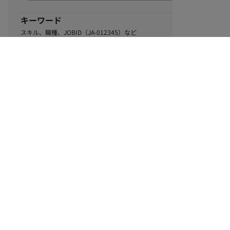
キーワード
スキル、職種、JOBID（JA-012345）など
0
該当するお仕事数
件
この条件で絞り込む
ル
利用規約
個人情報保護方針
サイトマップ