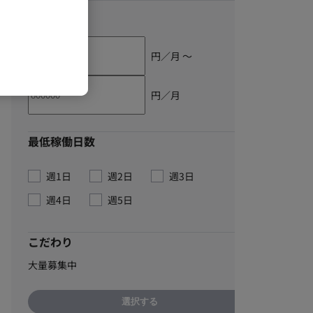
単価
円／月 〜
円／月
最低稼働日数
週1日
週2日
週3日
週4日
週5日
こだわり
大量募集中
選択する