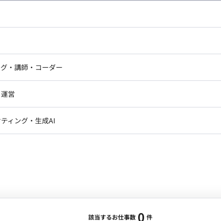
し広い条件設定で検索してみてください。
ドエンジニア
フロントエンジニア
ニア・Androidエンジニア
ゲームプログラマ・エンジニ
アートディレクター・クリエイ
ナー・UI/UXデザイナー
ンジニア
セキュリティエンジニア
ング・講師・コーダー
ター
ジニア・テクニカルサポート
AIエンジニア・機械学習エン
ー
Webライター
クデザイナー・CGデザイナー・イ
ジニア・Androidエンジニア
ゲームプログラマ・エンジニア
・運営
ター
ンジニア・テクニカルサポート
AIエンジニア・機械学習エンジニア
訳・その他ライター
レクター・プロデューサー・プロジェ
データアナリスト・データサ
ティング・生成AI
ジャー
・メディア運用
DX推進
ン
Unity
Objective-C
Python
ンサルタント・ITコンサルタント
ント・企画・セールス
採用・組織開発・制度設計
エンジニアリング
0
該当するお仕事数
件