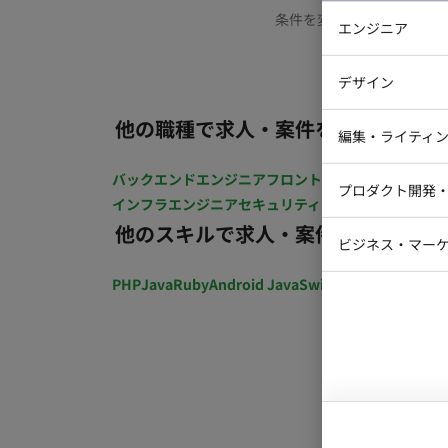
条件を変更するか、もう少
エンジニア
バックエン
デザイン
iOSエンジ
他の職種で求人・案件を探す
Webデザイ
インフラエ
編集・ライティ
テストエン
Webコーダ
グラフィッ
バックエンドエンジニア
フロントエンジニア
iOSエン
プロダクト開発
ラストレー
インフラエンジニア
セキュリティエンジニア
テストエ
編集者・翻
他のスキルで求人・案件を探す
Webディ
ビジネス・マーケ
クトマネー
マーケター
PHP
Java
Ruby
Android Java
Swift
開発ディレクショ
システムコ
コンサルタ
プロンプト