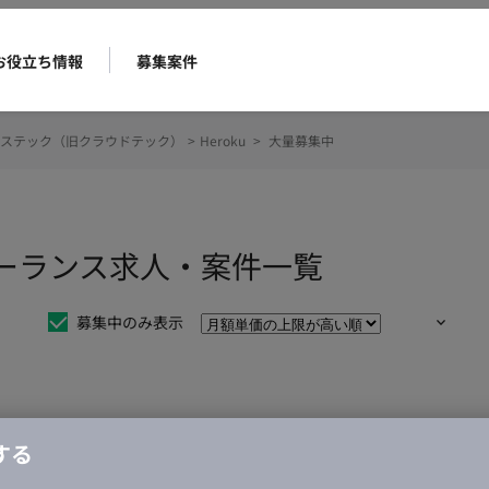
お役立ち情報
募集案件
ステック（旧クラウドテック）
>
Heroku
>
大量募集中
フリーランス求人・案件一覧
募集中のみ表示
仕事は見つかりませんでした。
する