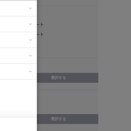
稼働形態
フルリモート
ア
一部リモート
ティブディレク
常駐
ジニア
エリア
イエンティスト
選択する
スキル
Heroku
選択する