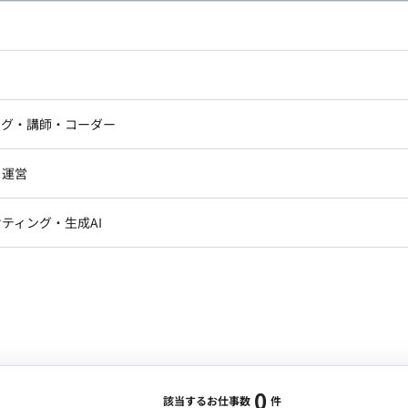
し広い条件設定で検索してみてください。
ドエンジニア
フロントエンジニア
ニア・Androidエンジニア
ゲームプログラマ・エンジニ
アートディレクター・クリエイ
ナー・UI/UXデザイナー
ンジニア
セキュリティエンジニア
ング・講師・コーダー
ター
ジニア・テクニカルサポート
AIエンジニア・機械学習エン
ー
Webライター
クデザイナー・CGデザイナー・イ
ジニア・Androidエンジニア
ゲームプログラマ・エンジニア
・運営
ター
ンジニア・テクニカルサポート
AIエンジニア・機械学習エンジニア
訳・その他ライター
レクター・プロデューサー・プロジェ
データアナリスト・データサ
ティング・生成AI
ジャー
・メディア運用
DX推進
ン
Unity
Objective-C
Python
ンサルタント・ITコンサルタント
ント・企画・セールス
採用・組織開発・制度設計
エンジニアリング
0
該当するお仕事数
件