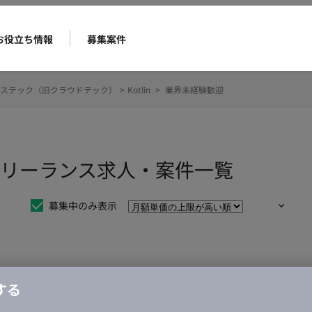
お役立ち情報
募集案件
ステック（旧クラウドテック）
>
Kotlin
>
業界未経験歓迎
のフリーランス求人・案件一覧
募集中のみ表示
仕事は見つかりませんでした。
する