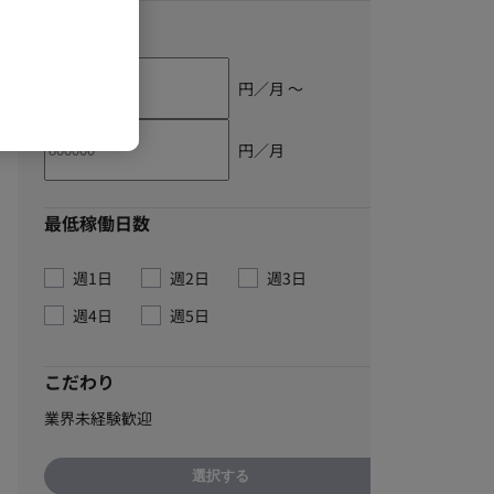
単価
円／月 〜
円／月
最低稼働日数
週1日
週2日
週3日
週4日
週5日
こだわり
業界未経験歓迎
選択する