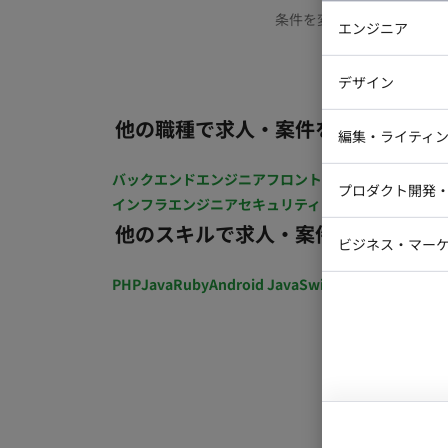
条件を変更するか、もう少
エンジニア
バックエン
デザイン
iOSエンジ
他の職種で求人・案件を探す
Webデザイ
インフラエ
編集・ライティ
テストエン
Webコーダ
グラフィッ
バックエンドエンジニア
フロントエンジニア
iOSエン
プロダクト開発
ラストレー
インフラエンジニア
セキュリティエンジニア
テストエ
編集者・翻
他のスキルで求人・案件を探す
Webディ
ビジネス・マーケ
クトマネー
マーケター
PHP
Java
Ruby
Android Java
Swift
開発ディレクショ
システムコ
コンサルタ
プロンプト