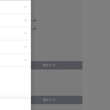
稼働形態
フルリモート
ア
一部リモート
ティブディレク
常駐
ジニア
エリア
イエンティスト
選択する
スキル
Kotlin
選択する