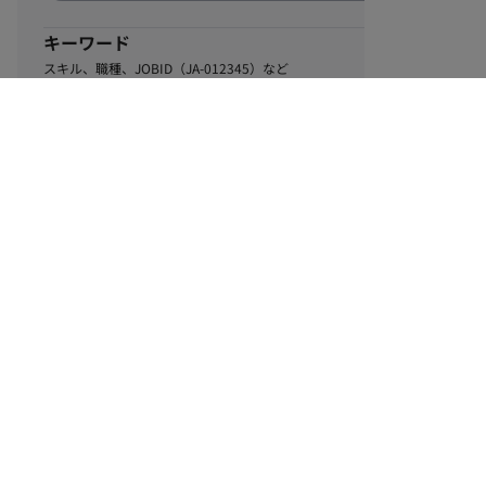
キーワード
スキル、職種、JOBID（JA-012345）など
0
該当するお仕事数
件
この条件で絞り込む
ル
利用規約
個人情報保護方針
サイトマップ