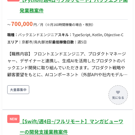
発業務案件
700,000
〜
円／月
（※月160時間稼働の場合・税別）
職種：
バックエンドエンジニア
スキル：
TypeScript, Kotlin, Objective-C
エリア：
京都市/烏丸御池駅
最低稼働日数：
週5日
【職務内容】 フロントエンドエンジニア、プロダクトマネージ
ャー、デザイナーと連携し、生成AIを活用したプロダクトのバ
ックエンド開発に取り組んでいただきます。プロダクト戦略や
顧客要望をもとに、AIコンポーネント（外部APIや社内モデル）
を安定してWebアプリケーションに組み込むためのシステム要
件定義、API設計、データベース設計、およびバックエンド実装
大量募集中
を行います。 既にAIモデルの構築や検証を専任で行うエンジニ
アは在籍しているため、彼らと連携しながら「処理時間の長い
AIのレスポンスをどう非同期で処理するか」「エラー時のフォ
ールバックをどうするか」といった、AI特有のバックエンド課
NEW
【Swift/週4日~/フルリモート】マンガビューワ
題を解決していただきます。 デイリースタンドアップなどのミ
ーティングはチーム合同で実施しており、プロダクトやシステ
ーの開発支援業務案件