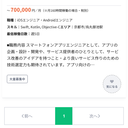
ムの状況を相互に共有しながら、プロダクトチームの一員とし
て価値提供に取り組んでいただきます。ご本人のスキルと希望
700,000
〜
円／月
（※月160時間稼働の場合・税別）
に応じて、API開発にとどまらず、クラウドインフラの構築
職種：
iOSエンジニア・Androidエンジニア
（Google Cloud / Azure）や、他メンバーのメンタリングとい
スキル：
Swift, Kotlin, Objective-C
エリア：
京都市/烏丸御池駅
った業務に取り組むことも可能です。 【応募資格（必須）】 ・
最低稼働日数：
週5日
生成AI（外部API等）を組み込んだWebアプリケーションにおけ
る、バックエンドシステムの要件定義、API設計、実装、パフォ
■職務内容 スマートフォンアプリエンジニアとして、アプリの
ーマンス最適化（非同期処理・レスポンス改善等）、および運
企画・設計・開発や、サービス提供者のひとりとして、サービ
用・改善の一連の経験 ・生成AI、音声処理、自然言語処理領域
ス改善のアイデアを持つこと・より良いサービス作りのための
における各社の最新APIやマネージドサービスの情報を日常的に
技術選定力も期待されています。アプリ向けの
収集・技術検証し、システム要件に合わせて最適な技術を選
API（GraphQL/REST）はスキーマファーストでインターフェー
定・バックエンドに実装することで顧客の課題解決を推進した
スや互換性について合意を取りながら開発を進めています。 ■
大量募集中
経験
主な内容 アプリ開発全般：アプリの企画・設計・開発業務（新
規アプリおよび運営中の既存アプリなど） 技術の調査・導入：
ユーザー体験向上のためのモダン技術の調査・導入 データ分析
と改善： 仮説検証や施策の効果検証のためのログ収集・データ
分析、分析結果に基づいた改善 テスト環境の整備： 自動テスト
前へ
1
次へ
の環境整備とテストケースの拡充 業務効率化： 開発環境改善の
ための各種自動化 継続的改善： コード品質やアーキテクチャの