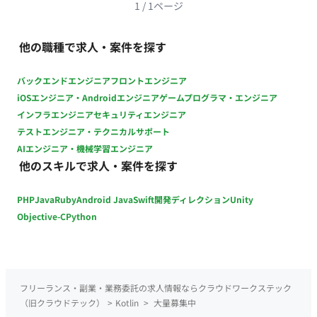
継続的改善 チームの取り組み： 開発チームとしての知見共有や
1
/
1
ページ
技術ブログ等での情報発信 ■主に利用している技術 開発言語：
Swift（iOS）、Kotlin（Android） アーキテクチャ： MVVM、
他の職種で求人・案件を探す
Clean Architectureなど UIフレームワーク：
SwiftUI/UIKit（iOS）、Jetpack
バックエンドエンジニア
フロントエンジニア
Compose/Jetpack（Android） データベース：
iOSエンジニア・Androidエンジニア
ゲームプログラマ・エンジニア
CoreData（iOS）、Room（Android）、Realm 非同期処理：
インフラエンジニア
セキュリティエンジニア
Swift Concurrency/Combine（iOS）、Kotlin
テストエンジニア・テクニカルサポート
Coroutines（Android） API： GraphQL（Apollo
AIエンジニア・機械学習エンジニア
Client）/REST CI/CD： CircleCI、GitHub Actions、fastlane、
他のスキルで求人・案件を探す
Dangerなど その他ツール・ライブラリ：
SwiftLint/SwiftFormat/XcodeGenなど（iOS）、
PHP
Java
Ruby
Android Java
Swift
開発ディレクション
Unity
ktlint/Spotless/Dagger Hiltなど（Android） 外部サービス：
Firebase、Figma、Miro、Asanaなど ソースコード管理：
Objective-C
Python
GitHub データ分析： Firebase Analytics、BigQueryなど
フリーランス・副業・業務委託の求人情報ならクラウドワークステック
（旧クラウドテック）
>
Kotlin
>
大量募集中