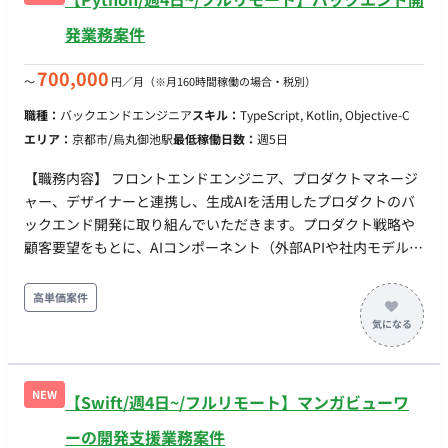
発業務案件
700,000
〜
円／月
（※月160時間稼働の場合・税別）
職種：
バックエンドエンジニア
スキル：
TypeScript, Kotlin, Objective-C
エリア：
京都市/烏丸御池駅
最低稼働日数：
週5日
【職務内容】 フロントエンドエンジニア、プロダクトマネージ
ャー、デザイナーと連携し、生成AIを活用したプロダクトのバ
ックエンド開発に取り組んでいただきます。プロダクト戦略や
顧客要望をもとに、AIコンポーネント（外部APIや社内モデル）
を安定してWebアプリケーションに組み込むためのシステム要
件定義、API設計、データベース設計、およびバックエンド実装
高単価案件
を行います。 既にAIモデルの構築や検証を専任で行うエンジニ
アは在籍しているため、彼らと連携しながら「処理時間の長い
AIのレスポンスをどう非同期で処理するか」「エラー時のフォ
ールバックをどうするか」といった、AI特有のバックエンド課
NEW
【Swift/週4日~/フルリモート】マンガビューワ
題を解決していただきます。 デイリースタンドアップなどのミ
ーティングはチーム合同で実施しており、プロダクトやシステ
ーの開発支援業務案件