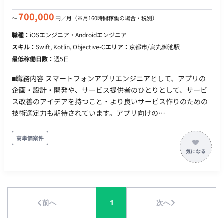
ムの状況を相互に共有しながら、プロダクトチームの一員とし
て価値提供に取り組んでいただきます。ご本人のスキルと希望
700,000
〜
円／月
（※月160時間稼働の場合・税別）
に応じて、API開発にとどまらず、クラウドインフラの構築
職種：
iOSエンジニア・Androidエンジニア
（Google Cloud / Azure）や、他メンバーのメンタリングとい
スキル：
Swift, Kotlin, Objective-C
エリア：
京都市/烏丸御池駅
った業務に取り組むことも可能です。 【応募資格（必須）】 ・
最低稼働日数：
週5日
生成AI（外部API等）を組み込んだWebアプリケーションにおけ
る、バックエンドシステムの要件定義、API設計、実装、パフォ
■職務内容 スマートフォンアプリエンジニアとして、アプリの
ーマンス最適化（非同期処理・レスポンス改善等）、および運
企画・設計・開発や、サービス提供者のひとりとして、サービ
用・改善の一連の経験 ・生成AI、音声処理、自然言語処理領域
ス改善のアイデアを持つこと・より良いサービス作りのための
における各社の最新APIやマネージドサービスの情報を日常的に
技術選定力も期待されています。アプリ向けの
収集・技術検証し、システム要件に合わせて最適な技術を選
API（GraphQL/REST）はスキーマファーストでインターフェー
定・バックエンドに実装することで顧客の課題解決を推進した
スや互換性について合意を取りながら開発を進めています。 ■
高単価案件
経験
主な内容 アプリ開発全般：アプリの企画・設計・開発業務（新
規アプリおよび運営中の既存アプリなど） 技術の調査・導入：
ユーザー体験向上のためのモダン技術の調査・導入 データ分析
と改善： 仮説検証や施策の効果検証のためのログ収集・データ
分析、分析結果に基づいた改善 テスト環境の整備： 自動テスト
前へ
1
次へ
の環境整備とテストケースの拡充 業務効率化： 開発環境改善の
ための各種自動化 継続的改善： コード品質やアーキテクチャの