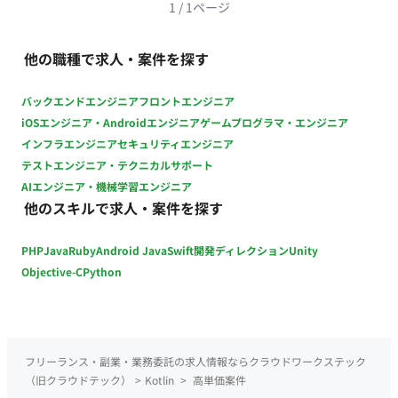
継続的改善 チームの取り組み： 開発チームとしての知見共有や
1
/
1
ページ
技術ブログ等での情報発信 ■主に利用している技術 開発言語：
Swift（iOS）、Kotlin（Android） アーキテクチャ： MVVM、
他の職種で求人・案件を探す
Clean Architectureなど UIフレームワーク：
SwiftUI/UIKit（iOS）、Jetpack
バックエンドエンジニア
フロントエンジニア
Compose/Jetpack（Android） データベース：
iOSエンジニア・Androidエンジニア
ゲームプログラマ・エンジニア
CoreData（iOS）、Room（Android）、Realm 非同期処理：
インフラエンジニア
セキュリティエンジニア
Swift Concurrency/Combine（iOS）、Kotlin
テストエンジニア・テクニカルサポート
Coroutines（Android） API： GraphQL（Apollo
AIエンジニア・機械学習エンジニア
Client）/REST CI/CD： CircleCI、GitHub Actions、fastlane、
他のスキルで求人・案件を探す
Dangerなど その他ツール・ライブラリ：
SwiftLint/SwiftFormat/XcodeGenなど（iOS）、
PHP
Java
Ruby
Android Java
Swift
開発ディレクション
Unity
ktlint/Spotless/Dagger Hiltなど（Android） 外部サービス：
Firebase、Figma、Miro、Asanaなど ソースコード管理：
Objective-C
Python
GitHub データ分析： Firebase Analytics、BigQueryなど
フリーランス・副業・業務委託の求人情報ならクラウドワークステック
（旧クラウドテック）
>
Kotlin
>
高単価案件