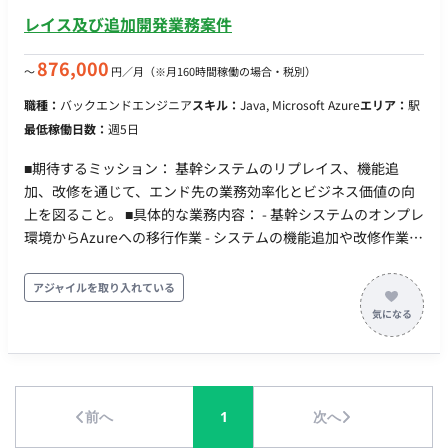
（IntelliJ IDEA, DataGrip, WebStorm）, Github Copilot,
レイス及び追加開発業務案件
Claude Code ・デザイン環境：Figma ・グループウェア：
Google workspace ・生成AI: Gemini, notebooklm ■配属組織
876,000
〜
円／月
（※月160時間稼働の場合・税別）
・スクラム組織（２チーム体制） ・１スプリント１週間 ・平均
職種：
バックエンドエンジニア
スキル：
Java, Microsoft Azure
エリア：
駅
年齢は３５歳ぐらいのチームです ・一人一人が裁量をもって、
最低稼働日数：
週5日
開発を進める組織です ・初めて経験するスキルなどは、ペアプ
ロ・モブプロなど行います ■参画開始日 即日、応相談 ■働き方
■期待するミッション： 基幹システムのリプレイス、機能追
・10:00~19:00、平日週5日 ・週3日(月火金)出社、週2日リモー
加、改修を通じて、エンド先の業務効率化とビジネス価値の向
ト ・PC貸与
上を図ること。 ■具体的な業務内容： - 基幹システムのオンプレ
環境からAzureへの移行作業 - システムの機能追加や改修作業 -
賃貸システムの維持管理と最適化 - 継続的な改善提案と実施 -
Javaを活用した追加機能開発 ■開発環境言語： - 言語：Java ■
アジャイルを取り入れている
リモート稼働について： 全ての案件はフルリモートでの稼働と
なります。場所を問わず、快適な環境で働けます。
前へ
1
次へ