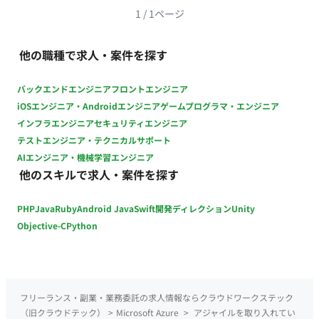
1
/
1
ページ
他の職種で求人・案件を探す
バックエンドエンジニア
フロントエンジニア
iOSエンジニア・Androidエンジニア
ゲームプログラマ・エンジニア
インフラエンジニア
セキュリティエンジニア
テストエンジニア・テクニカルサポート
AIエンジニア・機械学習エンジニア
他のスキルで求人・案件を探す
PHP
Java
Ruby
Android Java
Swift
開発ディレクション
Unity
Objective-C
Python
フリーランス・副業・業務委託の求人情報ならクラウドワークステック
（旧クラウドテック）
>
Microsoft Azure
>
アジャイルを取り入れてい