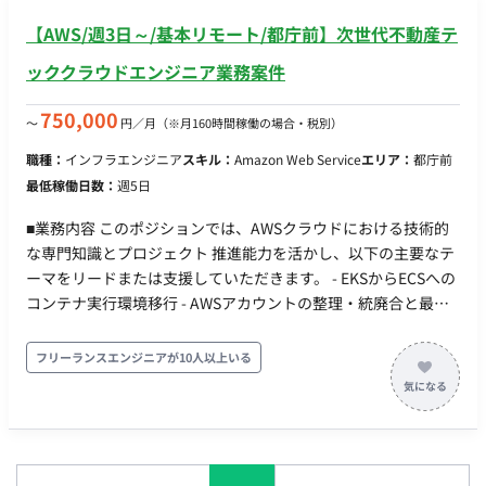
【AWS/週3日～/基本リモート/都庁前】次世代不動産テ
ッククラウドエンジニア業務案件
750,000
〜
円／月
（※月160時間稼働の場合・税別）
職種：
インフラエンジニア
スキル：
Amazon Web Service
エリア：
都庁前
最低稼働日数：
週5日
■業務内容 このポジションでは、AWSクラウドにおける技術的
な専門知識とプロジェクト 推進能力を活かし、以下の主要なテ
ーマをリードまたは支援していただきます。 - EKSからECSへの
コンテナ実行環境移行 - AWSアカウントの整理・統廃合と最適
化 - AWSコスト最適化の推進 - IaC（Infrastructure as Code）の
推進 - TerraformまたはAWS CloudFormationを用いたインフ
フリーランスエンジニアが10人以上いる
ラの自動化・コード化を 推進し、再現性、運用効率、セキュ
リティの向上に貢献。 - 技術的な課題解決とベストプラクティ
ス導入 - 社内チーム（開発・インフラ）との連携 ■開発環境 -
Golang, Ruby, PHP, JavaScript - Codeigniter, Ruby on Rails,
Backbone.js, Laravel, Vue.js - Amazon RDS （Aurora）,