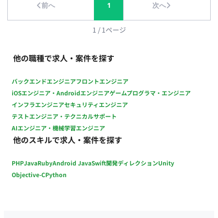
前へ
1
次へ
Amazon ElastiCache （Redis） - Docker, CircleCI, Kubernetes
- GitHub, JIRA ■精算：140～180h（上下割） ■募集人数：2名
（8月開始1名、10月開始1名） ■作業期間：長期予定 ■作業時
1
/
1
ページ
間：10:00～19:00 ■稼働形態：フルリモート（地方在住検討
可）
他の職種で求人・案件を探す
バックエンドエンジニア
フロントエンジニア
iOSエンジニア・Androidエンジニア
ゲームプログラマ・エンジニア
インフラエンジニア
セキュリティエンジニア
テストエンジニア・テクニカルサポート
AIエンジニア・機械学習エンジニア
他のスキルで求人・案件を探す
PHP
Java
Ruby
Android Java
Swift
開発ディレクション
Unity
Objective-C
Python