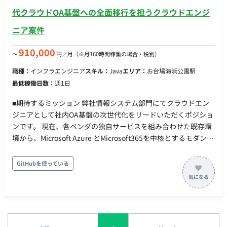
（IntelliJ IDEA, DataGrip, WebStorm）, Github Copilot,
代クラウドOA基盤への全面移行を担うクラウドエンジ
Claude Code ・デザイン環境：Figma ・グループウェア：
ニア案件
Google workspace ・生成AI: Gemini, notebooklm ■配属組織
・スクラム組織（２チーム体制） ・１スプリント１週間 ・平均
910,000
〜
円／月
（※月160時間稼働の場合・税別）
年齢は３５歳ぐらいのチームです ・一人一人が裁量をもって、
開発を進める組織です ・初めて経験するスキルなどは、ペアプ
職種：
インフラエンジニア
スキル：
Java
エリア：
お台場海浜公園駅
ロ・モブプロなど行います ■参画開始日 即日、応相談 ■働き方
最低稼働日数：
週1日
・10:00~19:00、平日週5日 ・週3日(月火金)出社、週2日リモー
ト ・PC貸与
■期待するミッション 弊社情報システム部門にてクラウドエン
ジニアとして社内OA基盤の次世代化をリードいただくポジショ
ンです。 現在、各ベンダの独自サービスを組み合わせた既存環
境から、Microsoft Azure とMicrosoft365を中核とするモダンな
クラウド基盤へ全面移行を推進中です。 技術的チームリーダー
として、アーキテクチャの設計から移行・定着化、チーム育成
GitHubを使っている
までを一気通貫で牽引いただきます。 将来的には、Azureエン
ジニアの知見を活かして業務システム領域までスコープを拡張
し、開発・保守の中核人材へ成⾧できる環境です。 ※ご経験に
応じてリーダー候補からのスタートいただく可能性もあります
■業務内容・担当工程 ご経験やご希望をもとに以下業務を中心