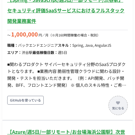
セキュリティ評価SaaSサービスにおけるフルスタック
開発業務案件
1,000,000
〜
円／月
（※月160時間稼働の場合・税別）
職種：
バックエンドエンジニア
スキル：
Spring, Java, AngularJS
エリア：
渋谷駅
最低稼働日数：
週5日
■関わるプロダクト サイバーセキュリティ分野のSaaSプロダク
トとなります。 ■業務内容 脆弱性管理クラウドに関わる設計・
開発・テストを担当いただきます。 （例：API開発、バッチ開
発、BFF、フロントエンド開発） ※ 個人のスキル特性・ご希望
にあわせて、詳細決定します。 ■開発環境 ・バックエンド：
Kotlin, Spring Boot ・フロントエンド：TypeScript, Angular,
GitHubを使っている
RxJS, PrimeNG, Akita ・インフラ：AWS, Docker, MySQL,
ElasticSearch, Redis, Datadog, Kibana, Sentry ・リポジトリ管
理：GitHub Enterprise Cloud ・コミュニケーション：Slack,
zoom, Google Meet ・情報共有とタスク管理：Notion,
【Azure/週5日/一部リモート/お台場海浜公園駅】次世
GitHubProjects ・開発環境：JetBrains All Products Pack