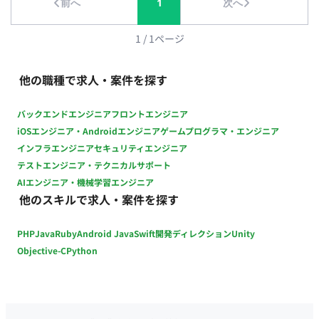
前へ
1
次へ
に柔軟に設計させていただきます。 ・基本設計～詳細設計・実
装・コードレビュー、テスト設計、移行・リリースまでの一連
の工程を 主導 ・Azure／MS365 を前提とした標準アーキテクチ
1
/
1
ページ
ャ、運用設計、セキュリティ/ガバナンスの整備 ・データおよび
ワークロードの移行計画策定（段階移行、影響度評価、リスク
他の職種で求人・案件を探す
低減策） ・チームリーダーとしての進捗・課題管理、関係者調
整、意思決定の推進 ※将来的にはプロジェクトマネージャー
バックエンドエンジニア
フロントエンジニア
（PM）としての全体統括を期待 ・メンバーへの技術指導・教
iOSエンジニア・Androidエンジニア
ゲームプログラマ・エンジニア
育計画の策定と実行（設計思考、レビュー基準、運用標準の定
インフラエンジニア
セキュリティエンジニア
着） 他 ■システム 現行:主にIIJ社のIaaSサービス上に構築した
テストエンジニア・テクニカルサポート
サービス群 ↓ 更改:MS Azure/MS 365を中心としたサービス ■
AIエンジニア・機械学習エンジニア
働き方 ・稼働量：正社員：週5日 / 業務委託：週5日以内で稼働
他のスキルで求人・案件を探す
可能 ・リモート稼働：一部リモート（原則出社となりますが、
育児・介護等のご家庭の事情がある場合はリモート移行への考
PHP
Java
Ruby
Android Java
Swift
開発ディレクション
Unity
慮が可能です）
Objective-C
Python