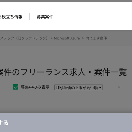
お役立ち情報
募集案件
ステック（旧クラウドテック）
>
Microsoft Azure
>
育てます案件
 育てます案件のフリーランス求人・案件一覧
募集中のみ表示
仕事は見つかりませんでした。
する