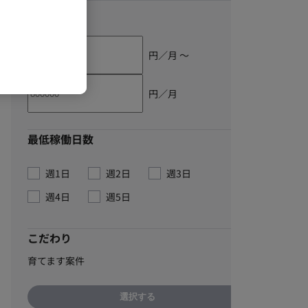
単価
円／月 〜
円／月
最低稼働日数
週1日
週2日
週3日
週4日
週5日
こだわり
育てます案件
選択する