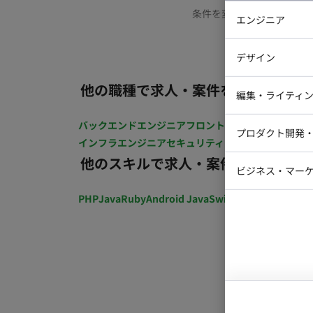
条件を変更するか、もう少
エンジニア
バックエン
デザイン
iOSエンジ
他の職種で求人・案件を探す
Webデザイ
インフラエ
編集・ライティ
テストエン
Webコーダ
グラフィッ
バックエンドエンジニア
フロントエンジニア
iOSエン
プロダクト開発
ラストレー
インフラエンジニア
セキュリティエンジニア
テストエ
編集者・翻
他のスキルで求人・案件を探す
Webディ
ビジネス・マーケ
クトマネー
マーケター
PHP
Java
Ruby
Android Java
Swift
開発ディレクショ
システムコ
コンサルタ
プロンプト