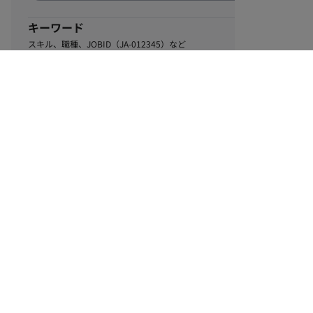
キーワード
スキル、職種、JOBID（JA-012345）など
0
該当するお仕事数
件
この条件で絞り込む
ル
利用規約
個人情報保護方針
サイトマップ