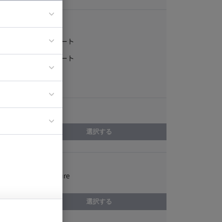
稼働形態
フルリモート
ア
一部リモート
ティブディレク
常駐
ジニア
エリア
イエンティスト
選択する
スキル
Microsoft Azure
選択する