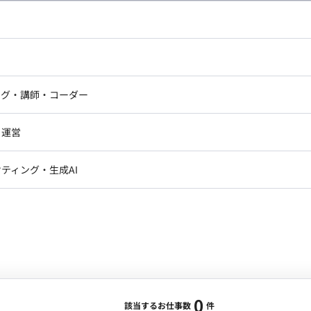
し広い条件設定で検索してみてください。
ドエンジニア
フロントエンジニア
ニア・Androidエンジニア
ゲームプログラマ・エンジニ
アートディレクター・クリエイ
ナー・UI/UXデザイナー
ンジニア
セキュリティエンジニア
ング・講師・コーダー
ター
ジニア・テクニカルサポート
AIエンジニア・機械学習エン
ー
Webライター
クデザイナー・CGデザイナー・イ
ジニア・Androidエンジニア
ゲームプログラマ・エンジニア
・運営
ター
ンジニア・テクニカルサポート
AIエンジニア・機械学習エンジニア
訳・その他ライター
レクター・プロデューサー・プロジェ
データアナリスト・データサ
ティング・生成AI
ジャー
・メディア運用
DX推進
ン
Unity
Objective-C
Python
ンサルタント・ITコンサルタント
ント・企画・セールス
採用・組織開発・制度設計
エンジニアリング
0
該当するお仕事数
件