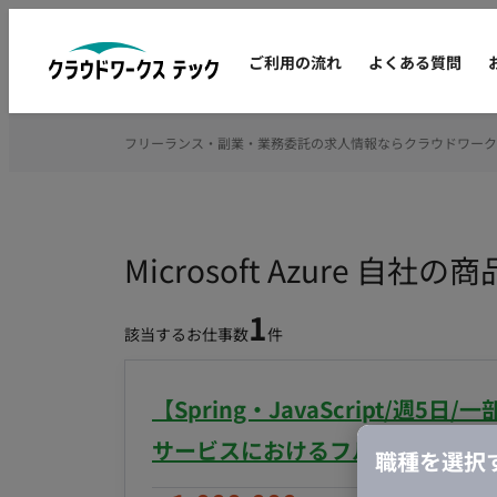
ご利用の流れ
よくある質問
フリーランス・副業・業務委託の求人情報ならクラウドワーク
Microsoft Azure
1
該当するお仕事数
件
【Spring・JavaScript/週
サービスにおけるフルスタック開
職種を選択