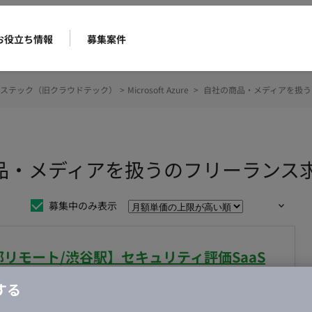
お役立ち情報
募集案件
ステック（旧クラウドテック）
>
Microsoft Azure
>
自社の商品・メディアを扱う
 自社の商品・メディアを扱うのフリーラン
募集中のみ表示
5日/一部リモート/渋谷駅】セキュリティ評価SaaS
発業務案件
する