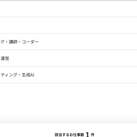
の場合・税別）
Java, AngularJS
エリア：
渋谷駅
最低稼働日数：
週5日
ドエンジニア
フロントエンジニア
Sプロダクトとなります。 ■業務内容 脆弱性管
ニア・Androidエンジニア
ゲームプログラマ・エンジニ
例：API開発、バッチ開発、
アートディレクター・クリエイ
ナー・UI/UXデザイナー
ンジニア
セキュリティエンジニア
ング・講師・コーダー
ター
ロントエンド：TypeScript, Angular, RxJS, PrimeNG,
ジニア・テクニカルサポート
AIエンジニア・機械学習エン
ー
Webライター
クデザイナー・CGデザイナー・イ
ticSearch, Redis, Datadog, Kibana, Sentry ・リポジ
・運営
ター
訳・その他ライター
コミュニケーション：Slack, zoom, Google Meet ・情報共
レクター・プロデューサー・プロジェ
データアナリスト・データサ
発環境：JetBrains All Products Pack （IntelliJ
ティング・生成AI
ジャー
 Copilot, Claude Code ・デザイン環境：Figma ・グループ
1
・メディア運用
DX推進
ンサルタント・ITコンサルタント
 ■配属組織 ・スクラム組織（２チーム
ント・企画・セールス
採用・組織開発・制度設計
は３５歳ぐらいのチームです ・一人一人が裁量をもっ
スキルなどは、ペアプロ・モブプロなど行います ■参
エンジニアリング
ジニア・Androidエンジニア
ゲームプログラマ・エンジニア
1
ンジニア・テクニカルサポート
AIエンジニア・機械学習エンジニア
該当するお仕事数
件