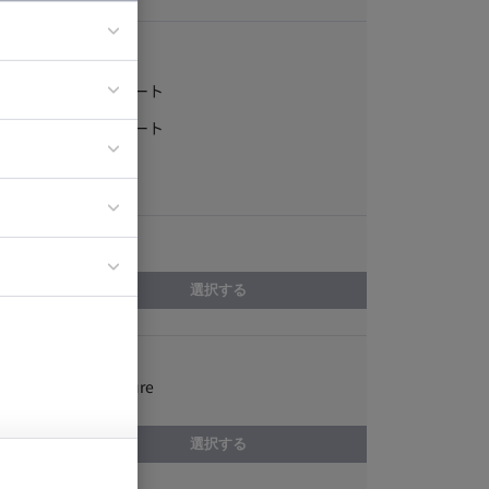
稼働形態
フルリモート
ア
一部リモート
ティブディレク
常駐
ジニア
エリア
イエンティスト
選択する
スキル
Microsoft Azure
選択する