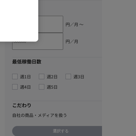
単価
円／月 〜
円／月
最低稼働日数
週1日
週2日
週3日
週4日
週5日
こだわり
自社の商品・メディアを扱う
選択する