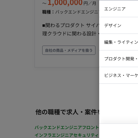
1,000,000
〜
円／月
（※月160時間稼働
エンジニア
職種：
バックエンドエンジニア
スキル：
Spring, 
バックエン
■関わるプロダクト サイバーセキュリティ分野のSaa
デザイン
iOSエンジ
理クラウドに関わる設計・開発・テストを担当いただきます。 （
Webデザイ
BFF、フロントエンド開発） ※ 個人のスキル特性・ご希望にあわせて、詳細決定します。 ■開発環
インフラエ
編集・ライティ
境 ・バックエンド：Kotlin, Spring Boot ・フ
自社の商品・メディアを扱う
テストエン
Webコーダ
グラフィッ
Akita ・インフラ：AWS, Docker, MySQL, Elas
プロダクト開発
ラストレー
編集者・翻
トリ管理：GitHub Enterprise Cloud ・
Webディ
有とタスク管理：Notion, GitHubProjects ・開
ビジネス・マーケ
クトマネー
IDEA, DataGrip, WebStorm）, Github
マーケター
システムコ
ウェア：Google workspace ・生成AI: Gemini, notebooklm
コンサルタ
体制） ・１スプリント１週間 ・平均年齢
て、開発を進める組織です ・初めて経験する
プロンプト
他の職種で求人・案件を探す
画開始日 即日、応相談 ■働き方 ・10:00~19:00、平日週5日 ・週3日(月火金)出社、週2日リモート
・PC貸与
バックエンドエンジニア
フロントエンジニア
iOSエン
インフラエンジニア
セキュリティエンジニア
テストエ