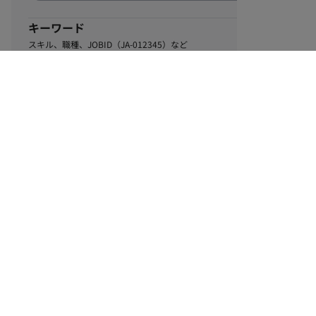
キーワード
スキル、職種、JOBID（JA-012345）など
1
該当するお仕事数
件
この条件で絞り込む
ル
利用規約
個人情報保護方針
サイトマップ