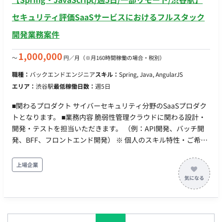
セキュリティ評価SaaSサービスにおけるフルスタック
開発業務案件
1,000,000
〜
円／月
（※月160時間稼働の場合・税別）
職種：
バックエンドエンジニア
スキル：
Spring, Java, AngularJS
エリア：
渋谷駅
最低稼働日数：
週5日
■関わるプロダクト サイバーセキュリティ分野のSaaSプロダク
トとなります。 ■業務内容 脆弱性管理クラウドに関わる設計・
開発・テストを担当いただきます。 （例：API開発、バッチ開
発、BFF、フロントエンド開発） ※ 個人のスキル特性・ご希望
にあわせて、詳細決定します。 ■開発環境 ・バックエンド：
Kotlin, Spring Boot ・フロントエンド：TypeScript, Angular,
上場企業
RxJS, PrimeNG, Akita ・インフラ：AWS, Docker, MySQL,
ElasticSearch, Redis, Datadog, Kibana, Sentry ・リポジトリ管
理：GitHub Enterprise Cloud ・コミュニケーション：Slack,
zoom, Google Meet ・情報共有とタスク管理：Notion,
GitHubProjects ・開発環境：JetBrains All Products Pack