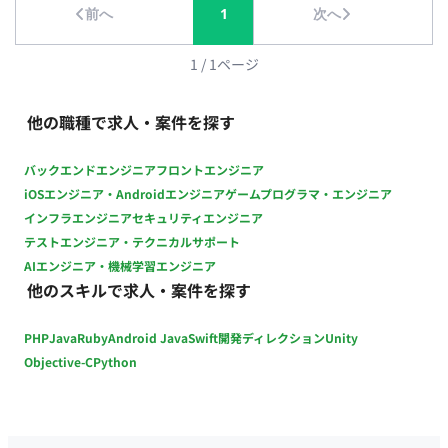
前へ
1
次へ
（IntelliJ IDEA, DataGrip, WebStorm）, Github Copilot,
Claude Code ・デザイン環境：Figma ・グループウェア：
Google workspace ・生成AI: Gemini, notebooklm ■配属組織
1
/
1
ページ
・スクラム組織（２チーム体制） ・１スプリント１週間 ・平均
年齢は３５歳ぐらいのチームです ・一人一人が裁量をもって、
他の職種で求人・案件を探す
開発を進める組織です ・初めて経験するスキルなどは、ペアプ
ロ・モブプロなど行います ■参画開始日 即日、応相談 ■働き方
バックエンドエンジニア
フロントエンジニア
・10:00~19:00、平日週5日 ・週3日(月火金)出社、週2日リモー
iOSエンジニア・Androidエンジニア
ゲームプログラマ・エンジニア
ト ・PC貸与
インフラエンジニア
セキュリティエンジニア
テストエンジニア・テクニカルサポート
AIエンジニア・機械学習エンジニア
他のスキルで求人・案件を探す
PHP
Java
Ruby
Android Java
Swift
開発ディレクション
Unity
Objective-C
Python