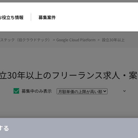
お役立ち情報
募集案件
ステック（旧クラウドテック）
>
Google Cloud Platform
>
設立30年以上
tform 設立30年以上のフリーランス求人
募集中のみ表示
仕事は見つかりませんでした。
する