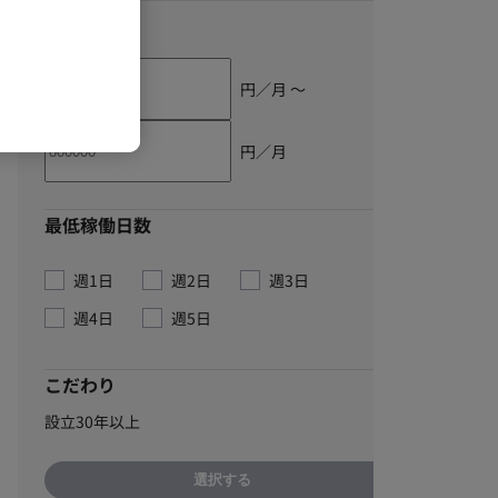
単価
円／月 〜
円／月
最低稼働日数
週1日
週2日
週3日
週4日
週5日
こだわり
設立30年以上
選択する