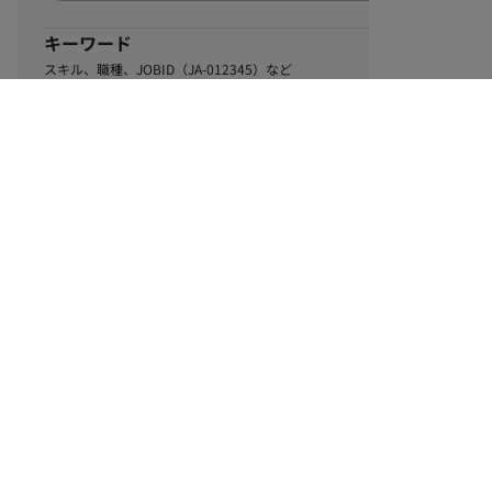
キーワード
スキル、職種、JOBID（JA-012345）など
0
該当するお仕事数
件
この条件で絞り込む
ル
利用規約
個人情報保護方針
サイトマップ