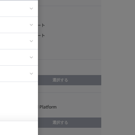
稼働形態
フルリモート
ア
一部リモート
ティブディレク
常駐
ジニア
エリア
イエンティスト
選択する
スキル
Google Cloud Platform
選択する