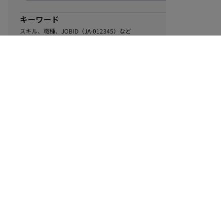
キーワード
スキル、職種、JOBID（JA-012345）など
0
該当するお仕事数
件
この条件で絞り込む
ル
利用規約
個人情報保護方針
サイトマップ