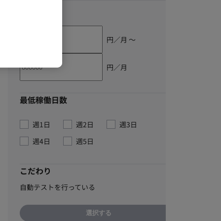
単価
円／月 〜
円／月
最低稼働日数
週1日
週2日
週3日
週4日
週5日
こだわり
自動テストを行っている
選択する