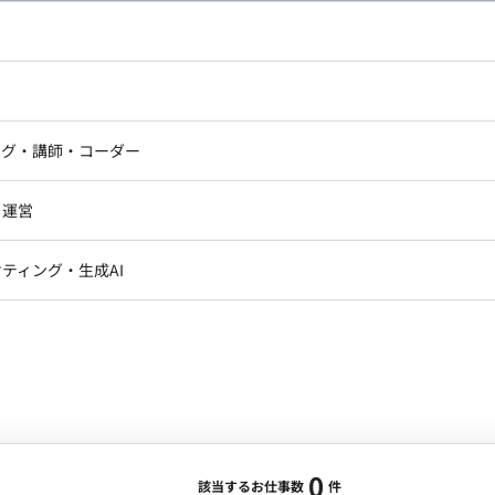
し広い条件設定で検索してみてください。
ドエンジニア
フロントエンジニア
ニア・Androidエンジニア
ゲームプログラマ・エンジニ
アートディレクター・クリエイ
ナー・UI/UXデザイナー
ンジニア
セキュリティエンジニア
ング・講師・コーダー
ター
ジニア・テクニカルサポート
AIエンジニア・機械学習エン
ー
Webライター
クデザイナー・CGデザイナー・イ
ジニア・Androidエンジニア
ゲームプログラマ・エンジニア
・運営
ター
ンジニア・テクニカルサポート
AIエンジニア・機械学習エンジニア
訳・その他ライター
レクター・プロデューサー・プロジェ
データアナリスト・データサ
ティング・生成AI
ジャー
・メディア運用
DX推進
ン
Unity
Objective-C
Python
ンサルタント・ITコンサルタント
ント・企画・セールス
採用・組織開発・制度設計
エンジニアリング
0
該当するお仕事数
件