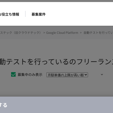
お役立ち情報
募集案件
ステック（旧クラウドテック）
>
Google Cloud Platform
>
自動テストを行って
atform 自動テストを行っているのフリ
募集中のみ表示
仕事は見つかりませんでした。
する