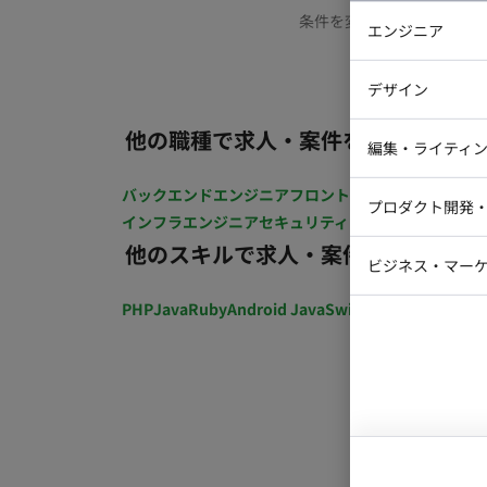
条件を変更するか、もう少
エンジニア
バックエン
デザイン
iOSエンジ
他の職種で求人・案件を探す
Webデザイ
インフラエ
編集・ライティ
テストエン
Webコーダ
グラフィッ
バックエンドエンジニア
フロントエンジニア
iOSエン
プロダクト開発
ラストレー
インフラエンジニア
セキュリティエンジニア
テストエ
編集者・翻
他のスキルで求人・案件を探す
Webディ
ビジネス・マーケ
クトマネー
マーケター
PHP
Java
Ruby
Android Java
Swift
開発ディレクショ
システムコ
コンサルタ
プロンプト