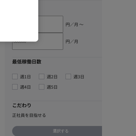
単価
円／月 〜
円／月
最低稼働日数
週1日
週2日
週3日
週4日
週5日
こだわり
正社員を目指せる
選択する