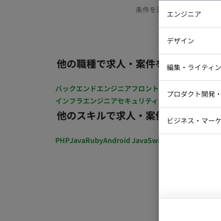
条件を変更するか、もう少
エンジニア
バックエン
デザイン
iOSエンジ
他の職種で求人・案件を探す
Webデザイ
インフラエ
編集・ライティ
テストエン
Webコーダ
グラフィッ
バックエンドエンジニア
フロントエンジニア
iOSエン
プロダクト開発
ラストレー
インフラエンジニア
セキュリティエンジニア
テストエ
編集者・翻
他のスキルで求人・案件を探す
Webディ
ビジネス・マーケ
クトマネー
マーケター
PHP
Java
Ruby
Android Java
Swift
開発ディレクショ
システムコ
コンサルタ
プロンプト