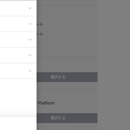
稼働形態
フルリモート
ア
一部リモート
ティブディレク
常駐
ジニア
エリア
イエンティスト
選択する
スキル
Google Cloud Platform
選択する