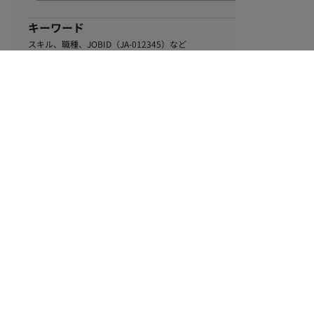
キーワード
スキル、職種、JOBID（JA-012345）など
0
該当するお仕事数
件
この条件で絞り込む
ル
利用規約
個人情報保護方針
サイトマップ