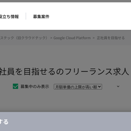
役立ち情報
募集案件
ステック（旧クラウドテック）
>
Google Cloud Platform
>
正社員を目指せる
tform 正社員を目指せるのフリーランス
募集中のみ表示
仕事は見つかりませんでした。
する