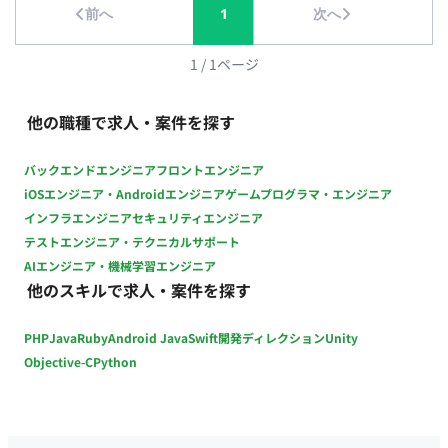
前へ
1
次へ
（IntelliJ IDEA, DataGrip, WebStorm）, Github Copilot,
Claude Code ・デザイン環境：Figma ・グループウェア：
Google workspace ・生成AI: Gemini, notebooklm ■配属組織
1
/
1
ページ
・スクラム組織（２チーム体制） ・１スプリント１週間 ・平均
年齢は３５歳ぐらいのチームです ・一人一人が裁量をもって、
他の職種で求人・案件を探す
開発を進める組織です ・初めて経験するスキルなどは、ペアプ
ロ・モブプロなど行います ■参画開始日 即日、応相談 ■働き方
バックエンドエンジニア
フロントエンジニア
・10:00~19:00、平日週5日 ・週3日(月火金)出社、週2日リモー
iOSエンジニア・Androidエンジニア
ゲームプログラマ・エンジニア
ト ・PC貸与
インフラエンジニア
セキュリティエンジニア
テストエンジニア・テクニカルサポート
AIエンジニア・機械学習エンジニア
他のスキルで求人・案件を探す
PHP
Java
Ruby
Android Java
Swift
開発ディレクション
Unity
Objective-C
Python