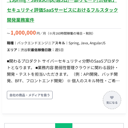
セキュリティ評価SaaSサービスにおけるフルスタック
開発業務案件
1,000,000
〜
円／月
（※月160時間稼働の場合・税別）
職種：
バックエンドエンジニア
スキル：
Spring, Java, AngularJS
エリア：
渋谷駅
最低稼働日数：
週5日
■関わるプロダクト サイバーセキュリティ分野のSaaSプロダク
トとなります。 ■業務内容 脆弱性管理クラウドに関わる設計・
開発・テストを担当いただきます。 （例：API開発、バッチ開
発、BFF、フロントエンド開発） ※ 個人のスキル特性・ご希望
にあわせて、詳細決定します。 ■開発環境 ・バックエンド：
Kotlin, Spring Boot ・フロントエンド：TypeScript, Angular,
自社の商品・メディアを扱う
RxJS, PrimeNG, Akita ・インフラ：AWS, Docker, MySQL,
ElasticSearch, Redis, Datadog, Kibana, Sentry ・リポジトリ管
理：GitHub Enterprise Cloud ・コミュニケーション：Slack,
zoom, Google Meet ・情報共有とタスク管理：Notion,
GitHubProjects ・開発環境：JetBrains All Products Pack