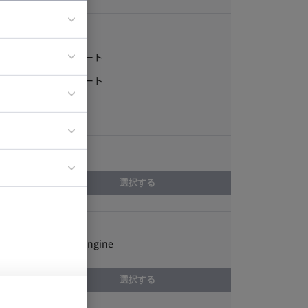
稼働形態
フルリモート
ア
一部リモート
ティブディレク
常駐
ジニア
エリア
イエンティスト
選択する
スキル
Google App Engine
選択する