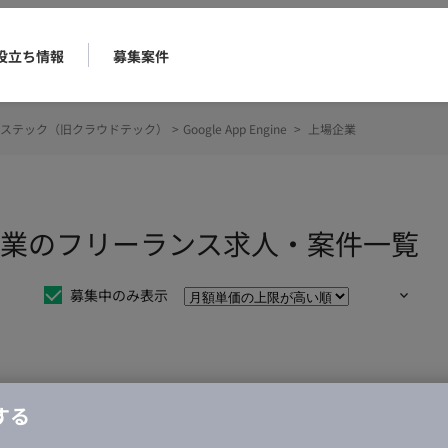
役立ち情報
募集案件
ステック（旧クラウドテック）
>
Google App Engine
>
上場企業
e 上場企業のフリーランス求人・案件一覧
募集中のみ表示
仕事は見つかりませんでした。
する