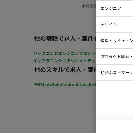
条件を変更するか、もう少
エンジニア
バックエン
デザイン
iOSエンジ
他の職種で求人・案件を探す
Webデザイ
インフラエ
編集・ライティ
テストエン
Webコーダ
グラフィッ
バックエンドエンジニア
フロントエンジニア
iOSエン
プロダクト開発
ラストレー
インフラエンジニア
セキュリティエンジニア
テストエ
編集者・翻
他のスキルで求人・案件を探す
Webディ
ビジネス・マーケ
クトマネー
マーケター
PHP
Java
Ruby
Android Java
Swift
開発ディレクショ
システムコ
コンサルタ
プロンプト