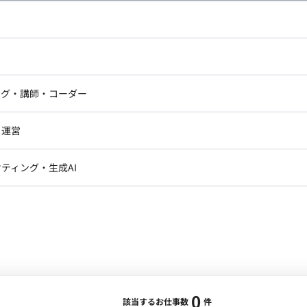
し広い条件設定で検索してみてください。
ドエンジニア
フロントエンジニア
ニア・Androidエンジニア
ゲームプログラマ・エンジニ
アートディレクター・クリエイ
ナー・UI/UXデザイナー
ンジニア
セキュリティエンジニア
ング・講師・コーダー
ター
ジニア・テクニカルサポート
AIエンジニア・機械学習エン
ー
Webライター
クデザイナー・CGデザイナー・イ
ジニア・Androidエンジニア
ゲームプログラマ・エンジニア
・運営
ター
ンジニア・テクニカルサポート
AIエンジニア・機械学習エンジニア
訳・その他ライター
レクター・プロデューサー・プロジェ
データアナリスト・データサ
ティング・生成AI
ジャー
・メディア運用
DX推進
ン
Unity
Objective-C
Python
ンサルタント・ITコンサルタント
ント・企画・セールス
採用・組織開発・制度設計
エンジニアリング
0
該当するお仕事数
件