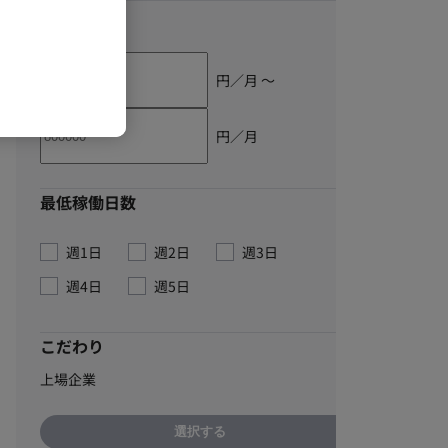
単価
円／月 〜
円／月
最低稼働日数
週1日
週2日
週3日
週4日
週5日
こだわり
上場企業
選択する