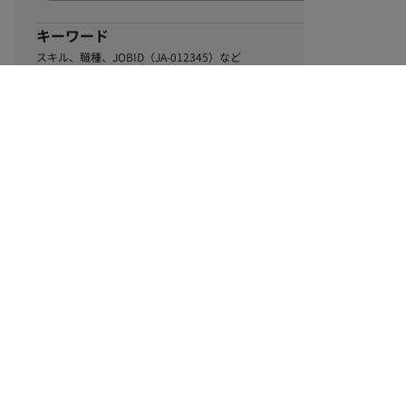
キーワード
スキル、職種、JOBID（JA-012345）など
0
該当するお仕事数
件
この条件で絞り込む
ル
利用規約
個人情報保護方針
サイトマップ