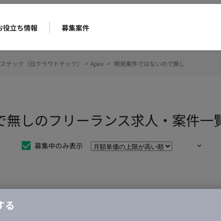
お役立ち情報
募集案件
ステック（旧クラウドテック）
>
Apex
>
開発案件ではないので無し
ので無しのフリーランス求人・案件一
募集中のみ表示
仕事は見つかりませんでした。
する