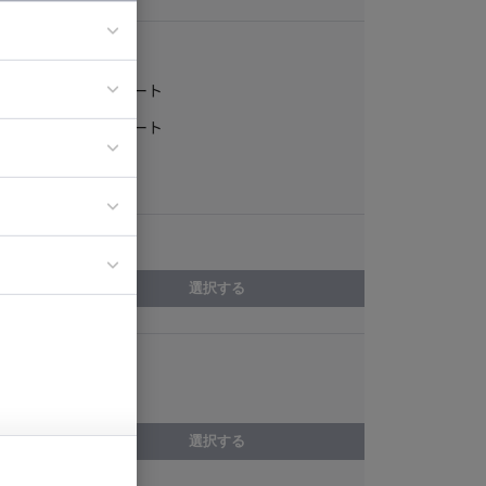
稼働形態
フルリモート
ア
一部リモート
ティブディレク
常駐
ジニア
エリア
イエンティスト
選択する
スキル
Apex
選択する