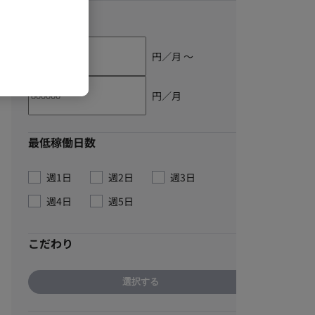
単価
円／月 〜
円／月
最低稼働日数
週1日
週2日
週3日
週4日
週5日
こだわり
選択する