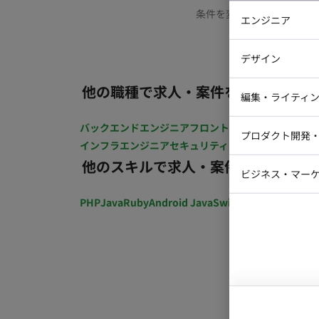
条件を変更するか、もう少
エンジニア
バックエン
デザイン
iOSエンジ
他の職種で求人・案件を探す
Webデザイ
インフラエ
編集・ライティ
テストエン
Webコーダ
グラフィッ
バックエンドエンジニア
フロントエンジニア
iOSエン
プロダクト開発
ラストレー
インフラエンジニア
セキュリティエンジニア
テストエ
編集者・翻
他のスキルで求人・案件を探す
Webディ
ビジネス・マーケ
クトマネー
マーケター
PHP
Java
Ruby
Android Java
Swift
開発ディレクショ
システムコ
コンサルタ
プロンプト