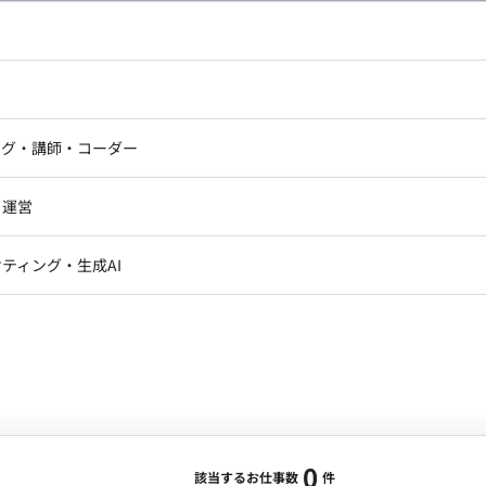
し広い条件設定で検索してみてください。
ドエンジニア
フロントエンジニア
ニア・Androidエンジニア
ゲームプログラマ・エンジニ
アートディレクター・クリエイ
ナー・UI/UXデザイナー
ンジニア
セキュリティエンジニア
ング・講師・コーダー
ター
ジニア・テクニカルサポート
AIエンジニア・機械学習エン
ー
Webライター
クデザイナー・CGデザイナー・イ
ジニア・Androidエンジニア
ゲームプログラマ・エンジニア
・運営
ター
ンジニア・テクニカルサポート
AIエンジニア・機械学習エンジニア
訳・その他ライター
レクター・プロデューサー・プロジェ
データアナリスト・データサ
ティング・生成AI
ジャー
・メディア運用
DX推進
ン
Unity
Objective-C
Python
ンサルタント・ITコンサルタント
ント・企画・セールス
採用・組織開発・制度設計
エンジニアリング
0
該当するお仕事数
件