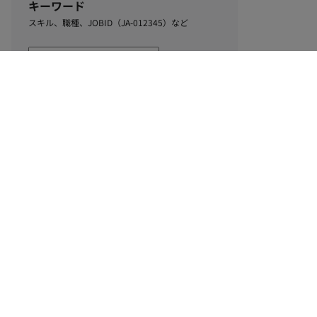
キーワード
スキル、職種、JOBID（JA-012345）など
0
該当するお仕事数
件
この条件で絞り込む
ル
利用規約
個人情報保護方針
サイトマップ