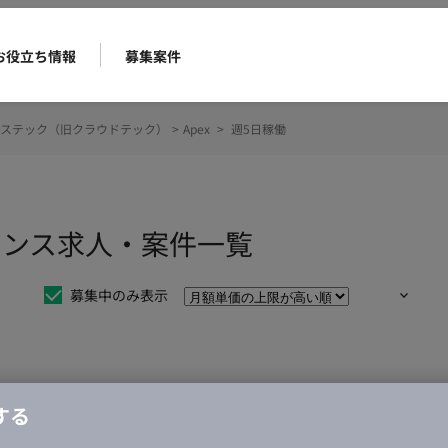
お役立ち情報
募集案件
ステック（旧クラウドテック）
>
Apex
>
週5日稼働
ーランス求人・案件一覧
募集中のみ表示
仕事は見つかりませんでした。
する