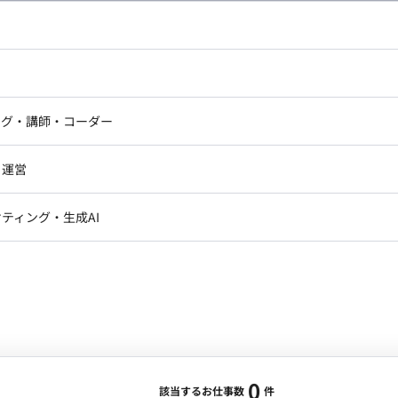
し広い条件設定で検索してみてください。
ドエンジニア
フロントエンジニア
ニア・Androidエンジニア
ゲームプログラマ・エンジニ
アートディレクター・クリエイ
ナー・UI/UXデザイナー
ンジニア
セキュリティエンジニア
ング・講師・コーダー
ター
ジニア・テクニカルサポート
AIエンジニア・機械学習エン
ー
Webライター
クデザイナー・CGデザイナー・イ
ジニア・Androidエンジニア
ゲームプログラマ・エンジニア
・運営
ター
ンジニア・テクニカルサポート
AIエンジニア・機械学習エンジニア
訳・その他ライター
レクター・プロデューサー・プロジェ
データアナリスト・データサ
ティング・生成AI
ジャー
・メディア運用
DX推進
ン
Unity
Objective-C
Python
ンサルタント・ITコンサルタント
ント・企画・セールス
採用・組織開発・制度設計
エンジニアリング
0
該当するお仕事数
件