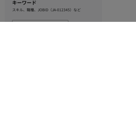
キーワード
スキル、職種、JOBID（JA-012345）など
0
該当するお仕事数
件
この条件で絞り込む
ル
利用規約
個人情報保護方針
サイトマップ