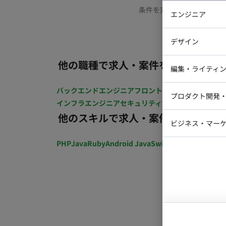
条件を変更するか、もう少
エンジニア
バックエン
デザイン
iOSエンジ
他の職種で求人・案件を探す
Webデザイ
インフラエ
編集・ライティ
テストエン
Webコーダ
グラフィッ
バックエンドエンジニア
フロントエンジニア
iOSエン
プロダクト開発
ラストレー
インフラエンジニア
セキュリティエンジニア
テストエ
編集者・翻
他のスキルで求人・案件を探す
Webディ
ビジネス・マーケ
クトマネー
マーケター
PHP
Java
Ruby
Android Java
Swift
開発ディレクショ
システムコ
コンサルタ
プロンプト