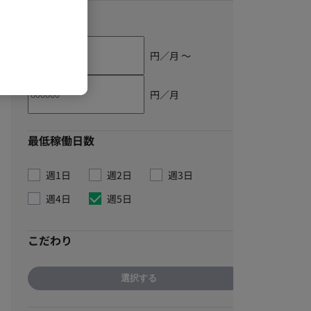
単価
円／月 〜
円／月
最低稼働日数
週1日
週2日
週3日
週4日
週5日
こだわり
選択する