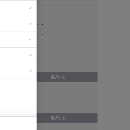
稼働形態
フルリモート
ア
一部リモート
ティブディレク
常駐
ジニア
エリア
イエンティスト
選択する
スキル
Apex
選択する