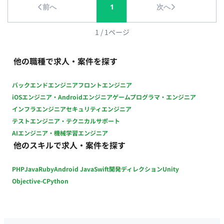
前へ
1
次へ
オフィス出社、火・木は在宅勤務 ・交通費：別途支給 ・時給：
2,800円～3,000円 ※経験・スキルによりご相談 ・契約期間：長
期 ・募集人数：1名 ・その他 月末締め、25日支払い
1
/
1
ページ
他の職種で求人・案件を探す
バックエンドエンジニア
フロントエンジニア
iOSエンジニア・Androidエンジニア
ゲームプログラマ・エンジニア
インフラエンジニア
セキュリティエンジニア
テストエンジニア・テクニカルサポート
AIエンジニア・機械学習エンジニア
他のスキルで求人・案件を探す
PHP
Java
Ruby
Android Java
Swift
開発ディレクション
Unity
Objective-C
Python