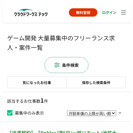
無料登録
ログイン
ゲーム開発 大量募集中のフリーランス求
人・案件一覧
条件検索
気になったお仕事
保存した検索条件
1
該当するお仕事数
件
募集中のみ表示
【派遣契約】【Roblox/週5日/一部リモート/池尻大