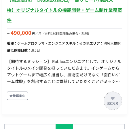
橋】オリジナルタイトルの機能開発・ゲーム制作業務案
件
490,000
〜
円／月
（※月160時間稼働の場合・税別）
職種：
ゲームプログラマ・エンジニア
スキル：
その他
エリア：
池尻大橋駅
最低稼働日数：
週5日
【期待するミッション】 Robloxエンジニアとして、オリジナル
タイトルのメイン開発を担っていただきます。インゲームから
アウトゲームまで幅広く担当し、技術面だけでなく「面白いゲ
ーム体験」を創出することに貢献していただくことがミッショ
ンです。 【業務内容・担当工程】 ・オリジナルタイトルの機能
開発全般（インゲーム・アウトゲーム） ・Roblox Studioを使
大量募集中
用した各種システムの実装 ・状況に応じた簡単なマップ作成・
レベルデザイン 【働き方】 ・契約形態：派遣契約 （週20時間
以上のため、社会保険加入必須） ・ 稼働量：週5日 稼働曜日：
月・火・水・木・金 稼働時間：10:00-19:00（実働8時間） ・
働き方：一部リモート（東京都目黒区青葉台） ※月・水・金は