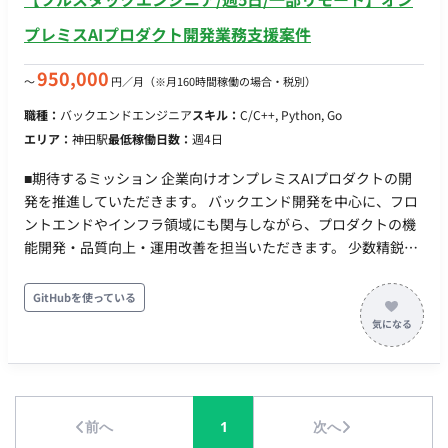
プレミスAIプロダクト開発業務支援案件
950,000
〜
円／月
（※月160時間稼働の場合・税別）
職種：
バックエンドエンジニア
スキル：
C/C++, Python, Go
エリア：
神田駅
最低稼働日数：
週4日
■期待するミッション 企業向けオンプレミスAIプロダクトの開
発を推進していただきます。 バックエンド開発を中心に、フロ
ントエンドやインフラ領域にも関与しながら、プロダクトの機
能開発・品質向上・運用改善を担当いただきます。 少数精鋭の
開発組織のため、単なる実装だけでなく、要件整理や技術選定
など上流工程にも携わり、事業成長を支える中核エンジニアと
GitHubを使っている
してご活躍いただくことを期待しています。 ■業務内容・担当
工程 【AIプロダクトのバックエンド開発】 ・Pythonを用いた
API開発 ・バックエンドアーキテクチャの設計・実装 ・データ
処理基盤の開発 ・パフォーマンス改善およびチューニング 【フ
ルスタック開発】 ・Next.jsを用いたフロントエンド開発 ・バ
前へ
1
次へ
ックエンドとの連携実装 ・UI/UX改善に伴う機能追加 【インフ