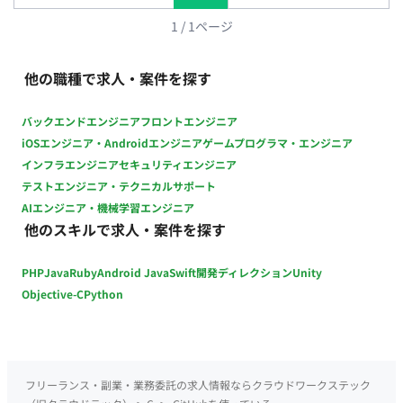
ラ・開発基盤構築】 ・Dockerを活用した開発環境整備 ・
Kubernetesを利用した環境構築・運用 ・Terraformを用いた
1
/
1
ページ
IaCの整備 ・CI/CD環境の改善 【品質向上・運用改善】 ・シス
テム監視環境の整備 ・ログ分析および障害対応 ・品質改善施策
他の職種で求人・案件を探す
の立案・実行 ・開発フローの改善提案 【技術選定・プロダクト
改善】 ・新技術の調査・検証 ・機能要件に応じた技術選定 ・
バックエンドエンジニア
フロントエンジニア
開発メンバーとの設計レビュー ・プロダクト改善提案 ■チーム
iOSエンジニア・Androidエンジニア
ゲームプログラマ・エンジニア
体制 ・開発組織：約10名規模 ・代表、開発責任者と近い距離で
インフラエンジニア
セキュリティエンジニア
開発を推進 ・少数精鋭のため、職種の垣根を超えて連携する環
テストエンジニア・テクニカルサポート
境 ・事業サイドとのコミュニケーション機会が多く、顧客の声
AIエンジニア・機械学習エンジニア
を直接プロダクトへ反映可能 ■開発環境 言語：Python、Go、C
他のスキルで求人・案件を探す
／C++、TypeScript フレームワーク：FastAPI、Flask、Gin、
gRPC、Next.js、Electron データベース：PostgreSQL、
PHP
Java
Ruby
Android Java
Swift
開発ディレクション
Unity
MySQL、SQLite、Redis インフラ／クラウド：Terraform、
Kubernetes、GCP／AWS／Azure コンテナ・仮想化：
Objective-C
Python
Docker、Docker Compose CI／CD：GitHub Actions 監視・エ
ラー監視：Prometheus、Sentry、Cloud Monitoring、Cloud
Logging、Azure Monitor、Azure Log Analytics ソースコード
管理：GitHub プロジェクト管理：GitHub、Notion、Google
フリーランス・副業・業務委託の求人情報ならクラウドワークステック
Workspace 情報共有ツール：GitHub、Notion、Slack、Miro、