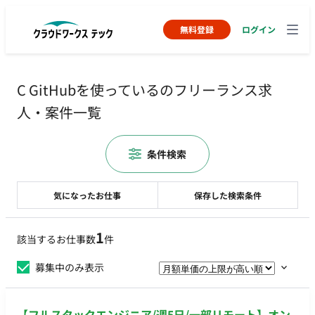
無料登録
ログイン
C GitHubを使っているのフリーランス求
人・案件一覧
条件検索
気になったお仕事
保存した検索条件
1
該当するお仕事数
件
募集中のみ表示
【フルスタックエンジニア/週5日/一部リモート】オン