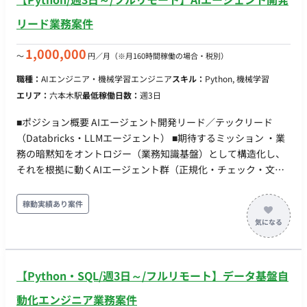
リード業務案件
1,000,000
〜
円／月
（※月160時間稼働の場合・税別）
職種：
AIエンジニア・機械学習エンジニア
スキル：
Python, 機械学習
エリア：
六本木駅
最低稼働日数：
週3日
■ポジション概要 AIエージェント開発リード／テックリード
（Databricks・LLMエージェント） ■期待するミッション ・業
務の暗黙知をオントロジー（業務知識基盤）として構造化し、
それを根拠に動くAIエージェント群（正規化・チェック・文章
生成）と検証・承認アプリを Databricks 上に構築する。 ・
「作って終わりにしない」——設計・実装から現場での実用テ
稼動実績あり案件
スト・チューニングまでを自分ごとで完遂し、クライアント側
が自走できる状態に引き渡す。 ・インターンを手足に使い、技
術リードとして開発を前に進める。自分で書くだけでなく、タ
スクに割って渡し、レビューして品質を担保する。 ■業務内容
【Python・SQL/週3日～/フルリモート】データ基盤自
・エージェント開発：LLM＋ルールで、確定項目の突合・正誤
チェック、記載ルール違反や誤植の検査、商品説明文の生成を
動化エンジニア業務案件