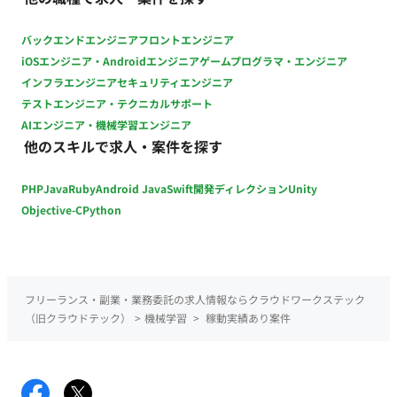
共有）。 ・要因分析・ドキュメントの自動化：精度悪化の要因
で回っている反映・デプロイを見ると、仕組みに置き換えたく
分析、モデル構築の経緯・状況のドキュメント化を、LLM／自
なる。 ・資料や人の頭の中にしかないルールを、他の人と機械
バックエンドエンジニア
フロントエンジニア
動処理で仕組み化する。 ・技術的切り分け支援：データ基盤
が使える形に落とすことに面白さを感じる。 ・新しい基盤ツー
iOSエンジニア・Androidエンジニア
ゲームプログラマ・エンジニア
（Dataiku／BigQuery）起因と自社開発起因を切り分け、ベン
ル（DABs 等）を知らなくても、ドキュメントを読んで自分で
インフラエンジニア
セキュリティエンジニア
ダー相談の論点・必要情報を整理する。 ※現在弊社経由で10名
動かして確かめられる。 「正確に動くこと」に責任を持てる。
テストエンジニア・テクニカルサポート
の方に参画いただいている企業様です。 ■求める人物像 ・新し
壊れたときの切り分けと復旧まで含めて設計できる。 ■働き方
AIエンジニア・機械学習エンジニア
いモデルや機能が出たら、まず自分で動かして試す。「これ使
・参画日：即日 ・勤務日数 ：月80時間以上 ・PC貸与(Mac) ・
他のスキルで求人・案件を探す
えそう、試しましょう」と自分から動ける。 ・検証を検証で終
基本フルリモートだが、必要に応じて出社いただけるとありが
わらせず、現場の実PJに載せて成果（数字・定着）まで持って
たいです。
PHP
Java
Ruby
Android Java
Swift
開発ディレクション
Unity
いける。 ・クライアント対応で人が消耗している状況を、技術
（AI）で解消することを面白がれる方。 ■働き方 ・参画日：即
Objective-C
Python
日 ・勤務日数 ：月80時間以上 ・PC貸与(Mac) ・基本フルリモ
ートだが、必要に応じて出社いただけるとありがたいです。
フリーランス・副業・業務委託の求人情報ならクラウドワークステック
（旧クラウドテック）
>
機械学習
>
稼動実績あり案件