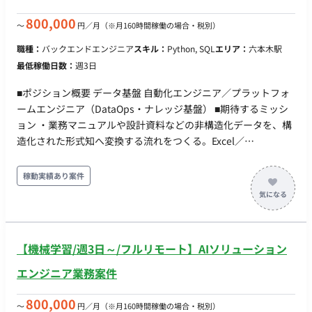
行うエージェントを実装する。生成結果には根拠と信頼度を付
与する。 ・オントロジー実装：整理された記載ルール・禁則・
800,000
〜
円／月
（※月160時間稼働の場合・税別）
用語の定義を、AIが参照できるデータ構造（セマンティック定
職種：
バックエンドエンジニア
スキル：
Python, SQL
エリア：
六本木駅
義）として実装し、ルール追加で拡張できる形に保つ。 ・検証
最低稼働日数：
週3日
アプリ開発：担当者が承認／差し戻しを行うWebアプリ
（Databricks Apps想定）を実装する。一覧での一括編集、監
■ポジション概要 データ基盤 自動化エンジニア／プラットフォ
査ログ、手入力モードを含む。 ・データ基盤整備：Delta／
ームエンジニア（DataOps・ナレッジ基盤） ■期待するミッシ
Unity Catalog でのデータ取込・カタログ化・権限設計、成果物
ョン ・業務マニュアルや設計資料などの非構造化データを、構
マスタの永続保存とキー設計を行う。 ・タスク分解とインター
造化された形式知へ変換する流れをつくる。Excel／
ンへの割り振り：機能を実装単位に分解してタスク化し、イン
PowerPoint／Word／PDF に散在する指標・用語・業務ルール
ターン2〜3名に割り振る。コードレビューと技術的な相談対応
を、機械可読な形へ落とし、基盤へ継続的に反映する。 ・形式
稼動実績あり案件
を担う。 ・技術的切り分け：基盤（Databricks）起因と自社実
知をオントロジー／セマンティックモデル、AIが参照・実行で
装起因を切り分け、ベンダー相談の論点を整理する。 ※現在弊
きるスキルの形で蓄積し、人と機械の双方が再利用できる資産
社経由で10名の方に参画いただいている企業様です。 ■求める
に育てる。 ・GitHub Actions を軸に、データ基盤
人物像 ・業務のルールが言語化されていない状態から、ヒアリ
（Databricks）の構成管理・デプロイを自動化し、手作業に依
ングとデータで構造を立ち上げることを面白がれる。 ・「AIに
【機械学習/週3日～/フルリモート】AIソリューション
存した反映フローを継続的に回る仕組みへ置き換える。 ・「作
全部やらせる」ではなく、人が承認する前提で、どこまで自動
って終わりにしない」——検証・構築から運用・ナレッジ化・
エンジニア業務案件
化するかを設計から考えられる。 ・自分で手を動かしつつ、イ
他PJへの横展開までを自分ごとで完遂する。 ■業務内容 ・非構
ンターンに渡せる形にタスクを割れる。抱え込まない。 ・属人
造化データの構造化パイプラインの検証・構築：Excel／
800,000
〜
円／月
（※月160時間稼働の場合・税別）
化した業務が仕組みに置き換わっていく過程に、手応えを感じ