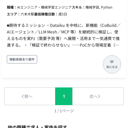
PowerPoint／Word／PDF の業務マニュアル・設計資料から、
られる。 ■働き方 ・参画日：即日 ・勤務日数 ：月112時間以上
職種：
AIエンジニア・機械学習エンジニア
スキル：
機械学習, Python
指標・用語・業務ルールを抽出し、構造化データへ変換する仕
・PC貸与(Mac) ・基本フルリモートだが、必要に応じて出社い
エリア：
六本木駅
最低稼働日数：
週3日
組みを、検証を経たうえで構築する。LLM を用いた抽出の精度
ただけるとありがたいです。
評価と、人の確認を挟む経路の設計を含む。 ・形式知の蓄積設
■期待するミッション ・Dataiku を中核に、新機能（CoBuild／
計（オントロジー／セマンティック／スキル）：抽出した定義
AIエージェント／LLM Mesh／MCP 等）を継続的に検証し、使
を、用語間の関係を持つオントロジー／セマンティックモデル
えるものを実PJ（需要予測 等）へ展開・活用まで一気通貫で推
として整理し、AI が参照・実行できるスキルの形に蓄積して再
進する。 ・「検証で終わらせない」——PoCから現場定着（運
利用可能にする。 ・定義データの取り込み経路の構築：構造化
用・ナレッジ化・横展開）までを自分ごとで完遂する。 ・クラ
された定義を、構文・重複・整合性のチェックを通してから基
イアントの精度・定義に関する質問へ、データに基づきその場
稼動実績あり案件
盤へ安全に取り込む流れを、コードとして実装する。 ・CI/CD
で答えられる仕組み（回答エージェント）を、新機能を用いて
パイプラインの実装：GitHub Actions で、定義ファイル
構築・展開する。 ■業務内容 ・新機能の継続キャッチアップ・
（YAML）の検証からデータ基盤への反映・デプロイまでを自動
検証：Dataiku のリリース／ベンダーMTG（ベンダー担当窓
化する。 ・構成管理の自動化：Databricks の構成管理
口）から新機能を把握し、当PJでの適用可否を自分で試して見
（Databricks Asset Bundles／DABs）を用い、リソース設定・
極め、ナレッジ化する。 ・クライアント質問応答AIの構築・展
AI機能の設定変更をコードで管理・適用する。 ・展開・ナレッ
前へ
1
次へ
開：ダッシュボード（Databricks Genie 等）のデータに LM/AI
ジ化：構築した仕組みを他PJへ横展開できる形に整え、手順と
エージェントを接続し、予測値・実績・指標の定義・乖離理由
ハマりどころをドキュメント化する。 ・技術的切り分け支援：
を根拠付きで即答させ、現場に定着させる。 ・展開・活用推
1
/
1
ページ
基盤側（Databricks）起因と自社実装起因を切り分け、ベンダ
進：検証した機能を需要予測・物流予測・データ基盤運用の各
ー相談の論点・必要情報を整理する。 ※現在弊社経由で10名の
PJへ横展開し、開発速度と品質を底上げする（月次程度で社内
他の職種で求人・案件を探す
方に参画いただいている企業様です。 ■求める人物像 ・手作業