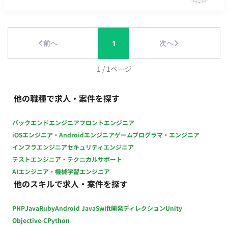
データサイエンティストの両方と協業するため、ビジネス感覚
検証の仕組み」（評価Agent・品質ゲート・検証パイプライ
と技術的知見の両方をバランスよく吸収でき、将来的にどちら
ン）の設計・構築 ・ それを動かす実行基盤（CI/CD連携、PR毎
のパス（エキスパート/マネジメント）へ進むかの選択肢が広が
の検証環境、常時監視、ローカル実行）の整備 ・ APIや
前へ
1
次へ
ります。 ・柔軟で最先端な分析環境 分析の土台となるのが、
WebSocketなどレバレッジの効くバックエンド領域からの自動
MMMの知見が凝縮された自社開発の分析フレームワークやソリ
検証パイプライン構築 ・ 既存E2Eを活かしたマージ前のデグレ
ューションです。それに加え、分析環境は常にアップデートさ
検知自動化、および将来的にはモバイルアプリ（Flutter）の
1
/
1
ページ
れており、Python, Rはもちろん、Juliaといった多様な言語や
E2Eテスト自動化の仕組みづくりへの拡張 ・ 検証やデータ収集
最新の生成AI技術も積極的に活用しています。アナリストは常
に必要なログ仕込みなど、プロダクトコード側への直接的な実
他の職種で求人・案件を探す
に最適な手法を探求・選択できる環境で、自身のスキルを磨き
装・改修 ・ Agentの出力品質（文脈の妥当性や自然さなど）や
続けることができます。 ■リモート稼働について フルリモート
本番メトリクスの監視・異常検知（AIOps）基盤の検討 担当工
バックエンドエンジニア
フロントエンジニア
も可能だが、出社も可能な方を優先して採用 ■働き方 週4日から
程：【要件定義・設計・実装・テスト・保守運用】 ■チーム体
iOSエンジニア・Androidエンジニア
ゲームプログラマ・エンジニア
稼働可能です。
制 ・ フルスタックエンジニア（業務委託）：7名 ・ 技術検証担
インフラエンジニア
セキュリティエンジニア
当エンジニア（業務委託）：1名 ※本ポジションは専任（1人
テストエンジニア・テクニカルサポート
目）として独立して動いていただく想定です。 ■開発環境 プロ
AIエンジニア・機械学習エンジニア
グラミング：Flutter ■働き方 ・ 稼働量：月64時間〜（週2日程
他のスキルで求人・案件を探す
度〜） ■ このポジションの魅力・得られる経験 ・AIネイティブ
時代の「開発の当たり前」を自ら創れる ・極めてレバレッジの
PHP
Java
Ruby
Android Java
Swift
開発ディレクション
Unity
効く「スループット最大化」の要 ・過去の常識を捨てる（アン
ラーニングする）知的興奮 「人間によるレビュー」という常識
Objective-C
Python