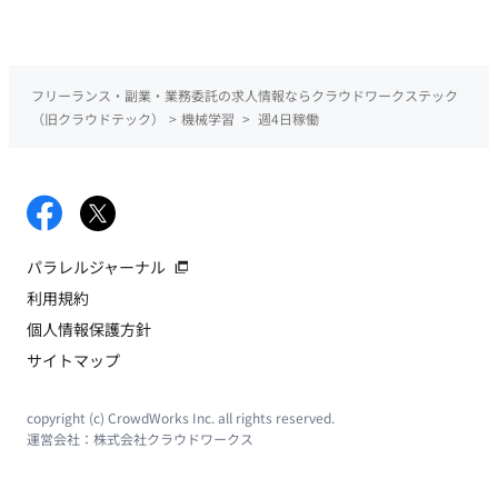
を捨てて最先端のAIがコードを検証する次世代プラットフォー
ムを構築し、月間2,200マージを誇る組織のボトルネックを打破
することで、 圧倒的な希少価値を持つ『AIネイティブ時代の新
たな開発の当たり前』を自ら創り上げる手触り感と知的興奮に
フリーランス・副業・業務委託の求人情報ならクラウドワークステック
満ちた役割です。
（旧クラウドテック）
>
機械学習
>
週4日稼働
パラレルジャーナル
利用規約
個人情報保護方針
サイトマップ
copyright (c) CrowdWorks Inc. all rights reserved.
運営会社：
株式会社クラウドワークス