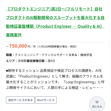
（Excel, SQL, Python/R等を使用）。 ・仮説検証型モデリング
単にツールを操作するだけでなく、仮説に基づいたMMM（マー
【プロダクトエンジニア/週2日〜/フルリモート】自社
ケティング・ミックス・モデリング）等の分析モデルを構築・
プロダクトのAI駆動開発のスループットを最大化する自
実行し、試行錯誤を通じて精度の高いモデルを作り上げる。 ・
分析品質への責任（Quality & Logic Assurance） 数値的なミス
動検証基盤構築（Product Engineer — Quality & AI）
がないことはもちろん、分析結果がビジネスの現実に即してい
業務案件
るか、論理的な整合性が取れているかまでを含めた品質担保 ビ
ジネスインサイトの導出と提言 ・ストーリーテリングと資料作
750,000
〜
円／月
（※月160時間稼働の場合・税別）
成 分析結果を単なる「数値の報告」で終わらせず、クライアン
トの意思決定を促すための「ストーリー」として構成し、分か
職種：
テストエンジニア・テクニカルサポート
スキル：
機械学習
りやすい提案資料（PowerPoint等）を作成する。 ・インサイ
エリア：
赤坂駅
最低稼働日数：
週4日
トの創出 データから「何が起きたか」だけでなく「なぜ起きた
か」「次はどうすべきか」という深い示唆を導き出し、クライ
■期待するミッション 品質保証や検証プロセスの課題を、AIを
アントのネクストアクションを具体化する。 クライアントコミ
武器に「Product Engineer」として解き、組織のアウトカムを
ュニケーション プロジェクトの報告会において、自身の分析パ
最大化することがミッションです。 「Loop Engineering」と呼
ートに関する報告や質疑応答を主体的に行う。 ■チーム体制 ・
ぶ開発サイクルにおいて、人間の手による検証・レビュー・マ
複数名 ■業務の流れ アジャイル ■技術要件 ・言語：Python ■開
ージのボトルネックを解消するため、 Loopの「検証フェーズ」
発フェーズと予定 事業拡大フェーズに伴い、人員増を計画して
そのものをエージェント化・自動化し、品質を保ったまま圧倒
自社サービスがある
BtoCサービス
います。 ■案件の魅力（会社について・サービスについて） ・
的なスピードで開発Loopを回せる状態を創り上げることが期待
データサイエンスとビジネスのハイブリッド コンサルタントと
されています。 ■業務内容・担当工程 ・ Loopに組み込む「自動