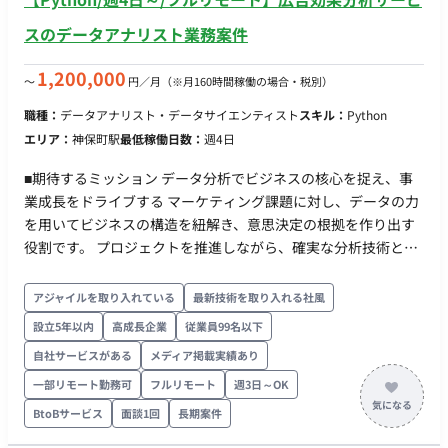
スのデータアナリスト業務案件
1,200,000
〜
円／月
（※月160時間稼働の場合・税別）
職種：
データアナリスト・データサイエンティスト
スキル：
Python
エリア：
神保町駅
最低稼働日数：
週4日
■期待するミッション データ分析でビジネスの核心を捉え、事
業成長をドライブする マーケティング課題に対し、データの力
を用いてビジネスの構造を紐解き、意思決定の根拠を作り出す
役割です。 プロジェクトを推進しながら、確実な分析技術とビ
ジネス視点を武器に、データから価値を生み出すプロフェッシ
ョナルとして活躍していただくことを期待しています。 ■担当
アジャイルを取り入れている
最新技術を取り入れる社風
工程（業務範囲） 分析実務（データ抽出・加工、モデル実行、
設立5年以内
高成長企業
従業員99名以下
集計）を正確に遂行することからスタートします。 徐々に担当
自社サービスがある
メディア掲載実績あり
領域を広げ、顧客への報告や示唆出しなど、プロジェクトのメ
イン担当としての役割を担っていただきます。 ・分析設計に基
一部リモート勤務可
フルリモート
週3日～OK
づいたデータ構築 ビジネス課題を解決するための分析アプロー
BtoBサービス
面談1回
長期案件
チを理解し、必要なデータの定義・抽出・加工を自律的に行う