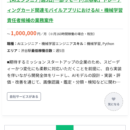
ィングカード関連モバイルアプリにおけるAI・機械学習
責任者候補の業務案件
1,000,000
〜
円／月
（※月160時間稼働の場合・税別）
職種：
AIエンジニア・機械学習エンジニア
スキル：
機械学習, Python
エリア：
渋谷駅
最低稼働日数：
週5日
■期待するミッション スタートアップの企業のため、スピーデ
ィーかつ変化にも柔軟に対応いただくことを前提に、 自ら実装
を伴いながら開発全体をリードし、AIモデルの設計・実装・評
価・改善を通じて、画像認識・鑑定・分類・検知などに関わる
技術開発を牽引していただくことを期待しています。 ■業務内
容・担当工程 ・少人数チームでのAIモデル開発 ・AIモデルの設
自社サービスがある
計、実装、評価、改善 ・技術方針、アーキテクチャ設計 ・自ら
実装しながら、開発全体をリード ・画像認識・鑑定・分類・検
知などに関わる技術開発 ■ 開発環境 フロントエンド： React
Native, Expo, gRPC, WebSocket, Supabase バックエンド：
Go, Python, TypeScript, PostgreSQL, Supabase (Auth,