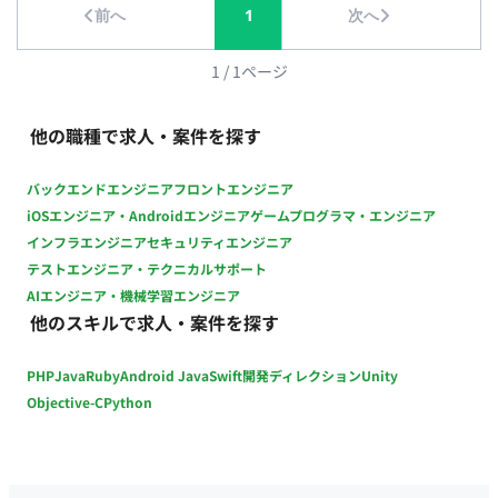
前へ
1
次へ
Storage, Realtime等) インフラ / MLOps： GCP (Cloud Run,
BigQuery, Vertex AI, GKE), OpenTelemetry, Sentry Data / ML：
Vertex AI, MMEngine ■ 働き方 ・コアタイム：13:00~17:00 ・基
1
/
1
ページ
本対面が望ましい（頻度は応相談） ・ フレックス稼働：可
他の職種で求人・案件を探す
バックエンドエンジニア
フロントエンジニア
iOSエンジニア・Androidエンジニア
ゲームプログラマ・エンジニア
インフラエンジニア
セキュリティエンジニア
テストエンジニア・テクニカルサポート
AIエンジニア・機械学習エンジニア
他のスキルで求人・案件を探す
PHP
Java
Ruby
Android Java
Swift
開発ディレクション
Unity
Objective-C
Python