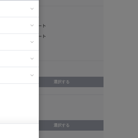
稼働形態
フルリモート
ア
一部リモート
ティブディレク
常駐
ジニア
エリア
イエンティスト
選択する
スキル
画像認識
選択する