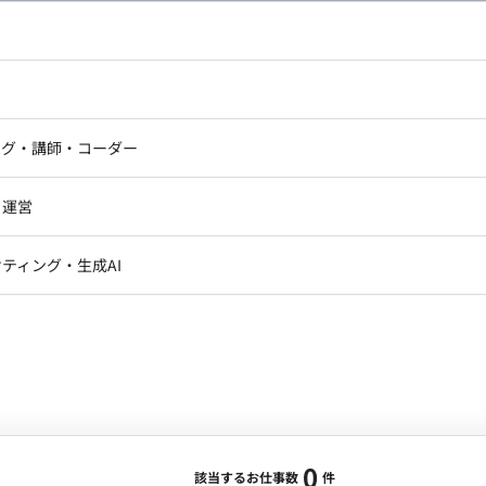
し広い条件設定で検索してみてください。
ドエンジニア
フロントエンジニア
ニア・Androidエンジニア
ゲームプログラマ・エンジニ
アートディレクター・クリエイ
ナー・UI/UXデザイナー
ンジニア
セキュリティエンジニア
ング・講師・コーダー
ター
ジニア・テクニカルサポート
AIエンジニア・機械学習エン
ー
Webライター
クデザイナー・CGデザイナー・イ
ジニア・Androidエンジニア
ゲームプログラマ・エンジニア
・運営
ター
ンジニア・テクニカルサポート
AIエンジニア・機械学習エンジニア
訳・その他ライター
レクター・プロデューサー・プロジェ
データアナリスト・データサ
ティング・生成AI
ジャー
・メディア運用
DX推進
ン
Unity
Objective-C
Python
ンサルタント・ITコンサルタント
ント・企画・セールス
採用・組織開発・制度設計
エンジニアリング
0
該当するお仕事数
件