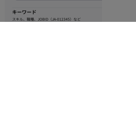
キーワード
スキル、職種、JOBID（JA-012345）など
0
該当するお仕事数
件
この条件で絞り込む
ル
利用規約
個人情報保護方針
サイトマップ