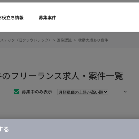
お役立ち情報
募集案件
ステック（旧クラウドテック）
>
画像認識
>
稼動実績あり案件
件のフリーランス求人・案件一覧
募集中のみ表示
仕事は見つかりませんでした。
する