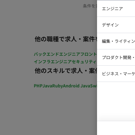
条件を変更するか、もう少
エンジニア
バックエン
デザイン
iOSエンジ
他の職種で求人・案件を探す
Webデザイ
インフラエ
編集・ライティ
テストエン
Webコーダ
グラフィッ
バックエンドエンジニア
フロントエンジニア
iOSエン
プロダクト開発
ラストレー
インフラエンジニア
セキュリティエンジニア
テストエ
編集者・翻
他のスキルで求人・案件を探す
Webディ
ビジネス・マーケ
クトマネー
マーケター
PHP
Java
Ruby
Android Java
Swift
開発ディレクショ
システムコ
コンサルタ
プロンプト