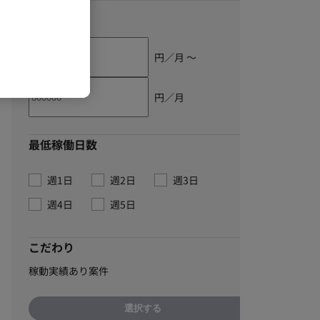
単価
円／月 〜
円／月
最低稼働日数
週1日
週2日
週3日
週4日
週5日
こだわり
稼動実績あり案件
選択する