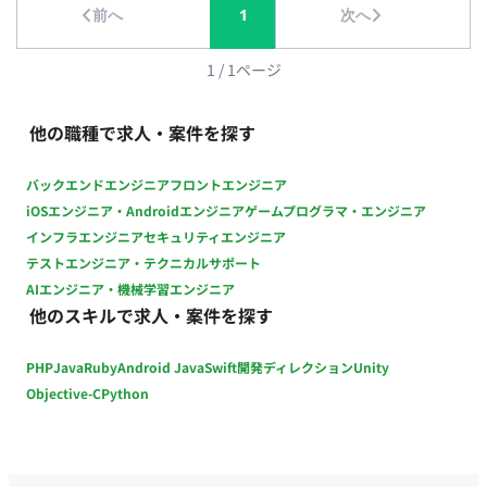
前へ
1
次へ
Storage, Realtime等) インフラ / MLOps： GCP (Cloud Run,
BigQuery, Vertex AI, GKE), OpenTelemetry, Sentry Data / ML：
Vertex AI, MMEngine ■ 働き方 ・コアタイム：13:00~17:00 ・基
1
/
1
ページ
本対面が望ましい（頻度は応相談） ・ フレックス稼働：可
他の職種で求人・案件を探す
バックエンドエンジニア
フロントエンジニア
iOSエンジニア・Androidエンジニア
ゲームプログラマ・エンジニア
インフラエンジニア
セキュリティエンジニア
テストエンジニア・テクニカルサポート
AIエンジニア・機械学習エンジニア
他のスキルで求人・案件を探す
PHP
Java
Ruby
Android Java
Swift
開発ディレクション
Unity
Objective-C
Python