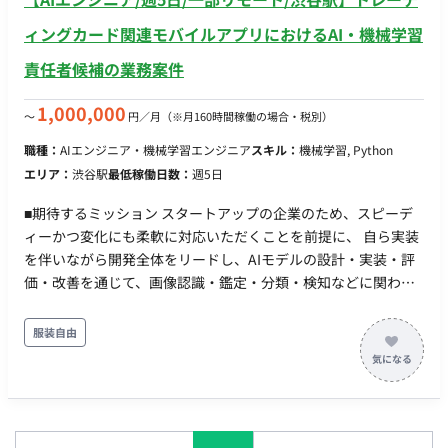
ィングカード関連モバイルアプリにおけるAI・機械学習
責任者候補の業務案件
1,000,000
〜
円／月
（※月160時間稼働の場合・税別）
職種：
AIエンジニア・機械学習エンジニア
スキル：
機械学習, Python
エリア：
渋谷駅
最低稼働日数：
週5日
■期待するミッション スタートアップの企業のため、スピーデ
ィーかつ変化にも柔軟に対応いただくことを前提に、 自ら実装
を伴いながら開発全体をリードし、AIモデルの設計・実装・評
価・改善を通じて、画像認識・鑑定・分類・検知などに関わる
技術開発を牽引していただくことを期待しています。 ■業務内
容・担当工程 ・少人数チームでのAIモデル開発 ・AIモデルの設
服装自由
計、実装、評価、改善 ・技術方針、アーキテクチャ設計 ・自ら
実装しながら、開発全体をリード ・画像認識・鑑定・分類・検
知などに関わる技術開発 ■ 開発環境 フロントエンド： React
Native, Expo, gRPC, WebSocket, Supabase バックエンド：
Go, Python, TypeScript, PostgreSQL, Supabase (Auth,