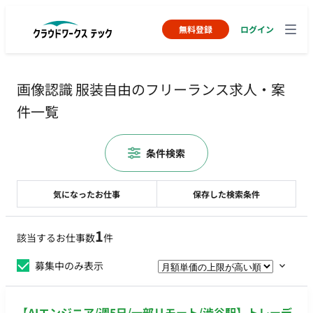
無料登録
ログイン
画像認識 服装自由のフリーランス求人・案
件一覧
条件検索
気になったお仕事
保存した検索条件
1
該当するお仕事数
件
募集中のみ表示
【AIエンジニア/週5日/一部リモート/渋谷駅】トレーデ