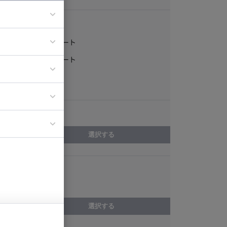
稼働形態
フルリモート
ア
一部リモート
ティブディレク
常駐
ジニア
エリア
イエンティスト
選択する
スキル
RPA
選択する