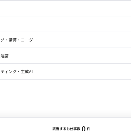
し広い条件設定で検索してみてください。
ドエンジニア
フロントエンジニア
ニア・Androidエンジニア
ゲームプログラマ・エンジニ
アートディレクター・クリエイ
ナー・UI/UXデザイナー
ンジニア
セキュリティエンジニア
ング・講師・コーダー
ター
ジニア・テクニカルサポート
AIエンジニア・機械学習エン
ー
Webライター
クデザイナー・CGデザイナー・イ
ジニア・Androidエンジニア
ゲームプログラマ・エンジニア
・運営
ター
ンジニア・テクニカルサポート
AIエンジニア・機械学習エンジニア
訳・その他ライター
レクター・プロデューサー・プロジェ
データアナリスト・データサ
ティング・生成AI
ジャー
・メディア運用
DX推進
ン
Unity
Objective-C
Python
ンサルタント・ITコンサルタント
ント・企画・セールス
採用・組織開発・制度設計
エンジニアリング
0
該当するお仕事数
件