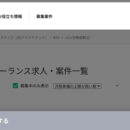
お役立ち情報
募集案件
ステック（旧クラウドテック）
>
RPA
>
SIer在籍者歓迎
フリーランス求人・案件一覧
募集中のみ表示
仕事は見つかりませんでした。
する