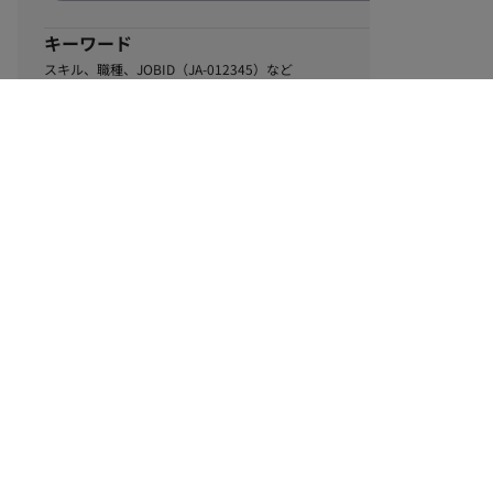
キーワード
スキル、職種、JOBID（JA-012345）など
0
該当するお仕事数
件
この条件で絞り込む
ル
利用規約
個人情報保護方針
サイトマップ