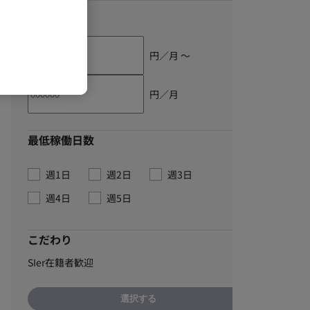
単価
円／月 〜
円／月
最低稼働日数
週1日
週2日
週3日
週4日
週5日
こだわり
SIer在籍者歓迎
選択する