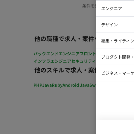
条件を変更するか、もう少
エンジニア
バックエン
デザイン
iOSエンジ
他の職種で求人・案件を探す
Webデザイ
インフラエ
編集・ライティ
テストエン
Webコーダ
グラフィッ
バックエンドエンジニア
フロントエンジニア
iOSエン
プロダクト開発
ラストレー
インフラエンジニア
セキュリティエンジニア
テストエ
編集者・翻
他のスキルで求人・案件を探す
Webディ
ビジネス・マーケ
クトマネー
マーケター
PHP
Java
Ruby
Android Java
Swift
開発ディレクショ
システムコ
コンサルタ
プロンプト