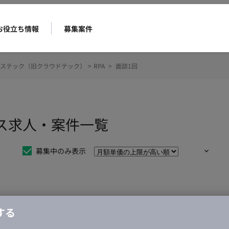
お役立ち情報
募集案件
ステック（旧クラウドテック）
>
RPA
>
面談1回
ンス求人・案件一覧
募集中のみ表示
仕事は見つかりませんでした。
する