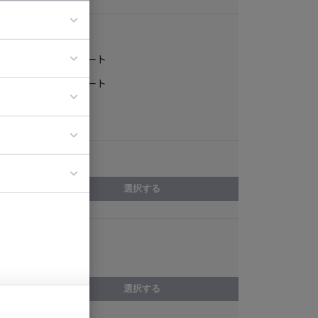
稼働形態
フルリモート
ア
一部リモート
ティブディレク
常駐
ジニア
エリア
イエンティスト
選択する
スキル
RPA
選択する