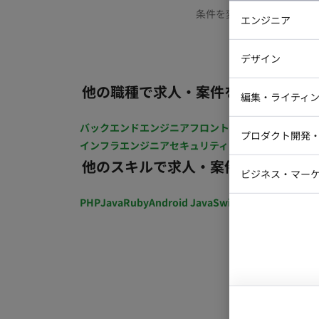
条件を変更するか、もう少
エンジニア
バックエン
デザイン
iOSエンジ
他の職種で求人・案件を探す
Webデザイ
インフラエ
編集・ライティ
テストエン
Webコーダ
グラフィッ
バックエンドエンジニア
フロントエンジニア
iOSエン
プロダクト開発
ラストレー
インフラエンジニア
セキュリティエンジニア
テストエ
編集者・翻
他のスキルで求人・案件を探す
Webディ
ビジネス・マーケ
クトマネー
マーケター
PHP
Java
Ruby
Android Java
Swift
開発ディレクショ
システムコ
コンサルタ
プロンプト