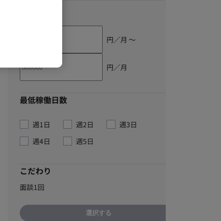
単価
円／月 〜
円／月
最低稼働日数
週1日
週2日
週3日
週4日
週5日
こだわり
面談1回
選択する