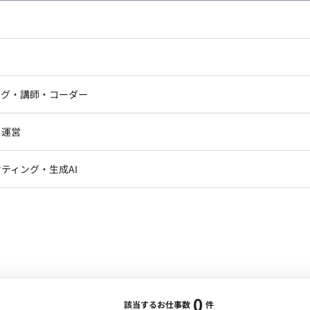
し広い条件設定で検索してみてください。
ドエンジニア
フロントエンジニア
ニア・Androidエンジニア
ゲームプログラマ・エンジニ
アートディレクター・クリエイ
ナー・UI/UXデザイナー
ンジニア
セキュリティエンジニア
ング・講師・コーダー
ター
ジニア・テクニカルサポート
AIエンジニア・機械学習エン
ー
Webライター
クデザイナー・CGデザイナー・イ
ジニア・Androidエンジニア
ゲームプログラマ・エンジニア
・運営
ター
ンジニア・テクニカルサポート
AIエンジニア・機械学習エンジニア
訳・その他ライター
レクター・プロデューサー・プロジェ
データアナリスト・データサ
ティング・生成AI
ジャー
・メディア運用
DX推進
ン
Unity
Objective-C
Python
ンサルタント・ITコンサルタント
ント・企画・セールス
採用・組織開発・制度設計
エンジニアリング
0
該当するお仕事数
件