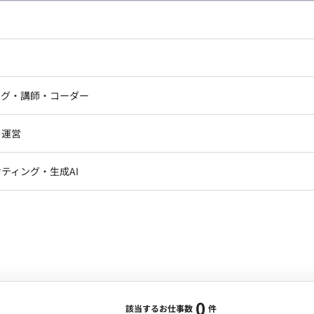
し広い条件設定で検索してみてください。
ドエンジニア
フロントエンジニア
ニア・Androidエンジニア
ゲームプログラマ・エンジニ
アートディレクター・クリエイ
ナー・UI/UXデザイナー
ンジニア
セキュリティエンジニア
ング・講師・コーダー
ター
ジニア・テクニカルサポート
AIエンジニア・機械学習エン
ー
Webライター
クデザイナー・CGデザイナー・イ
ジニア・Androidエンジニア
ゲームプログラマ・エンジニア
・運営
ター
ンジニア・テクニカルサポート
AIエンジニア・機械学習エンジニア
訳・その他ライター
レクター・プロデューサー・プロジェ
データアナリスト・データサ
ティング・生成AI
ジャー
・メディア運用
DX推進
ン
Unity
Objective-C
Python
ンサルタント・ITコンサルタント
ント・企画・セールス
採用・組織開発・制度設計
エンジニアリング
0
該当するお仕事数
件