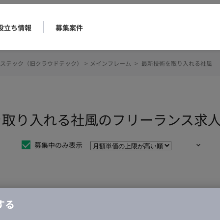
役立ち情報
募集案件
ステック（旧クラウドテック）
>
メインフレーム
>
最新技術を取り入れる社風
を取り入れる社風のフリーランス求
募集中のみ表示
仕事は見つかりませんでした。
する