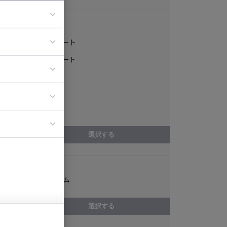
稼働形態
フルリモート
ア
一部リモート
ティブディレク
常駐
ジニア
エリア
イエンティスト
選択する
スキル
メインフレーム
選択する