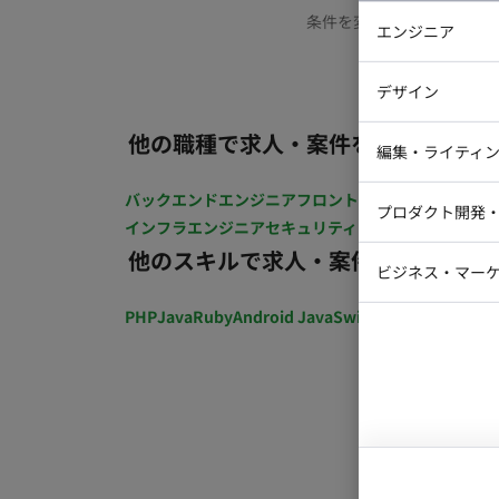
条件を変更するか、もう少
エンジニア
バックエン
デザイン
iOSエンジ
他の職種で求人・案件を探す
Webデザイ
インフラエ
編集・ライティ
テストエン
Webコーダ
グラフィッ
バックエンドエンジニア
フロントエンジニア
iOSエン
プロダクト開発
ラストレー
インフラエンジニア
セキュリティエンジニア
テストエ
編集者・翻
他のスキルで求人・案件を探す
Webディ
ビジネス・マーケ
クトマネー
マーケター
PHP
Java
Ruby
Android Java
Swift
開発ディレクショ
システムコ
コンサルタ
プロンプト