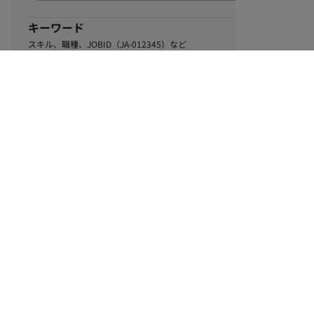
キーワード
スキル、職種、JOBID（JA-012345）など
0
該当するお仕事数
件
この条件で絞り込む
ル
利用規約
個人情報保護方針
サイトマップ