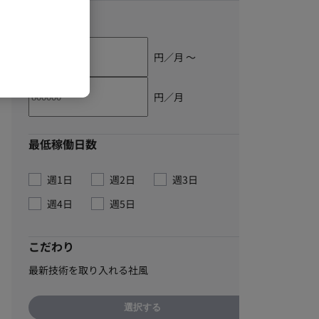
単価
円／月 〜
円／月
最低稼働日数
週1日
週2日
週3日
週4日
週5日
こだわり
最新技術を取り入れる社風
選択する