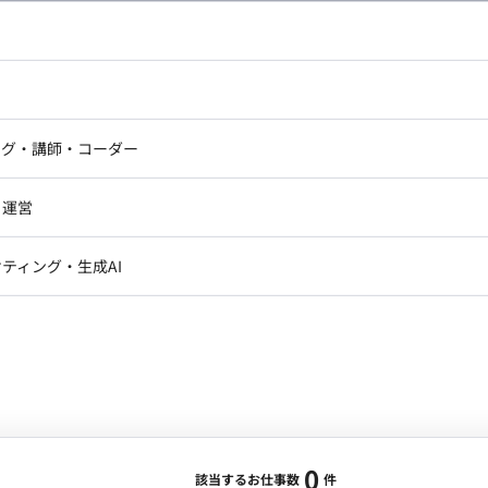
し広い条件設定で検索してみてください。
ドエンジニア
フロントエンジニア
ニア・Androidエンジニア
ゲームプログラマ・エンジニ
アートディレクター・クリエイ
ナー・UI/UXデザイナー
ンジニア
セキュリティエンジニア
ング・講師・コーダー
ター
ジニア・テクニカルサポート
AIエンジニア・機械学習エン
ー
Webライター
クデザイナー・CGデザイナー・イ
ジニア・Androidエンジニア
ゲームプログラマ・エンジニア
・運営
ター
ンジニア・テクニカルサポート
AIエンジニア・機械学習エンジニア
訳・その他ライター
レクター・プロデューサー・プロジェ
データアナリスト・データサ
ティング・生成AI
ジャー
・メディア運用
DX推進
ン
Unity
Objective-C
Python
ンサルタント・ITコンサルタント
ント・企画・セールス
採用・組織開発・制度設計
エンジニアリング
0
該当するお仕事数
件