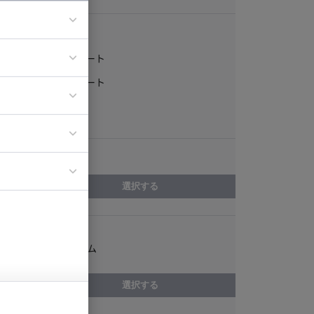
稼働形態
フルリモート
ア
一部リモート
ティブディレク
常駐
ジニア
エリア
イエンティスト
選択する
スキル
メインフレーム
選択する