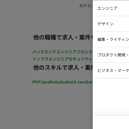
条件を変更するか、もう少
エンジニア
バックエン
デザイン
iOSエンジ
他の職種で求人・案件を探す
Webデザイ
インフラエ
編集・ライティ
テストエン
Webコーダ
グラフィッ
バックエンドエンジニア
フロントエンジニア
iOSエン
プロダクト開発
ラストレー
インフラエンジニア
セキュリティエンジニア
テストエ
編集者・翻
他のスキルで求人・案件を探す
Webディ
ビジネス・マーケ
クトマネー
マーケター
PHP
Java
Ruby
Android Java
Swift
開発ディレクショ
システムコ
コンサルタ
プロンプト