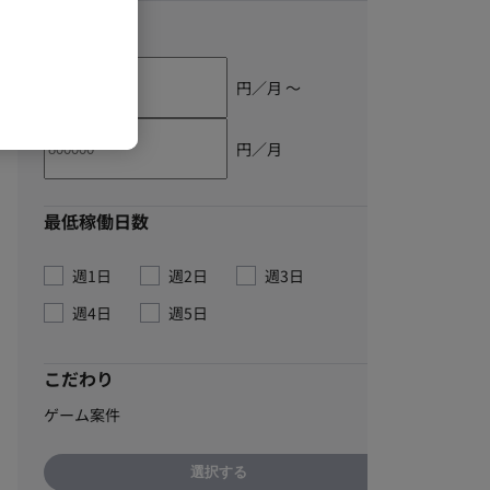
単価
円／月 〜
円／月
最低稼働日数
週1日
週2日
週3日
週4日
週5日
こだわり
ゲーム案件
選択する