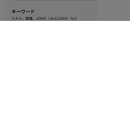
キーワード
スキル、職種、JOBID（JA-012345）など
0
該当するお仕事数
件
この条件で絞り込む
ル
利用規約
個人情報保護方針
サイトマップ