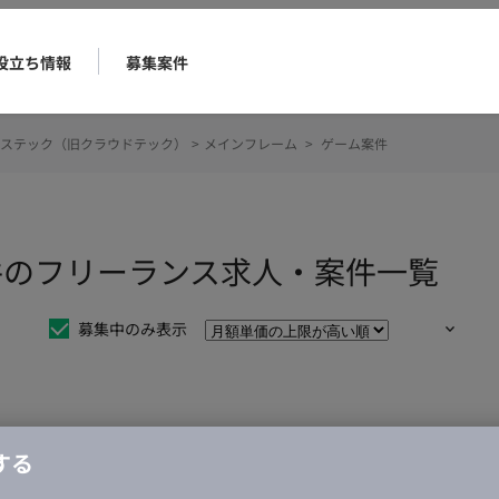
役立ち情報
募集案件
ステック（旧クラウドテック）
>
メインフレーム
>
ゲーム案件
件のフリーランス求人・案件一覧
募集中のみ表示
仕事は見つかりませんでした。
する