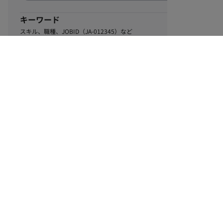
キーワード
スキル、職種、JOBID（JA-012345）など
0
該当するお仕事数
件
この条件で絞り込む
ル
利用規約
個人情報保護方針
サイトマップ