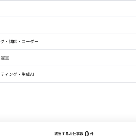
し広い条件設定で検索してみてください。
ドエンジニア
フロントエンジニア
ニア・Androidエンジニア
ゲームプログラマ・エンジニ
アートディレクター・クリエイ
ナー・UI/UXデザイナー
ンジニア
セキュリティエンジニア
ング・講師・コーダー
ター
ジニア・テクニカルサポート
AIエンジニア・機械学習エン
ー
Webライター
クデザイナー・CGデザイナー・イ
ジニア・Androidエンジニア
ゲームプログラマ・エンジニア
・運営
ター
ンジニア・テクニカルサポート
AIエンジニア・機械学習エンジニア
訳・その他ライター
レクター・プロデューサー・プロジェ
データアナリスト・データサ
ティング・生成AI
ジャー
・メディア運用
DX推進
ン
Unity
Objective-C
Python
ンサルタント・ITコンサルタント
ント・企画・セールス
採用・組織開発・制度設計
エンジニアリング
0
該当するお仕事数
件