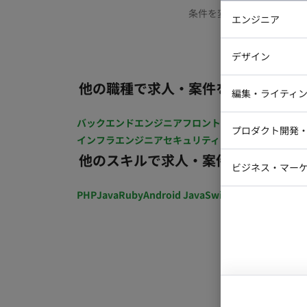
条件を変更するか、もう少
エンジニア
バックエン
デザイン
iOSエンジ
他の職種で求人・案件を探す
Webデザイ
インフラエ
編集・ライティ
テストエン
Webコーダ
グラフィッ
バックエンドエンジニア
フロントエンジニア
iOSエン
プロダクト開発
ラストレー
インフラエンジニア
セキュリティエンジニア
テストエ
編集者・翻
他のスキルで求人・案件を探す
Webディ
ビジネス・マーケ
クトマネー
マーケター
PHP
Java
Ruby
Android Java
Swift
開発ディレクショ
システムコ
コンサルタ
プロンプト