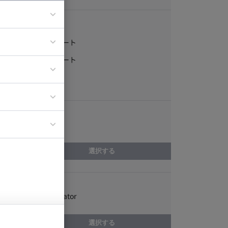
稼働形態
フルリモート
ア
一部リモート
ティブディレク
常駐
ジニア
エリア
イエンティスト
神奈川県
選択する
スキル
Adobe Illustrator
選択する