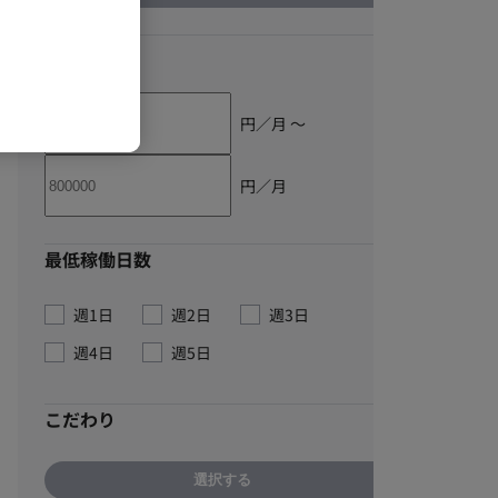
単価
円／月 〜
円／月
最低稼働日数
週1日
週2日
週3日
週4日
週5日
こだわり
選択する