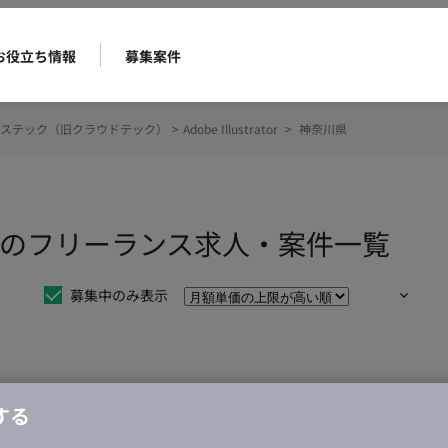
お役立ち情報
募集案件
ステック（旧クラウドテック）
>
Adobe Illustrator
>
神奈川県
tratorのフリーランス求人・案件一覧
募集中のみ表示
仕事は見つかりませんでした。
する