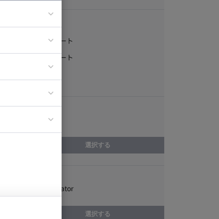
稼働形態
フルリモート
ア
一部リモート
ティブディレク
常駐
ジニア
エリア
イエンティスト
和歌山県
選択する
スキル
Adobe Illustrator
選択する