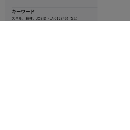
キーワード
スキル、職種、JOBID（JA-012345）など
0
該当するお仕事数
件
この条件で絞り込む
ル
利用規約
個人情報保護方針
サイトマップ