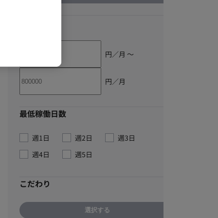
単価
円／月 〜
円／月
最低稼働日数
週1日
週2日
週3日
週4日
週5日
こだわり
選択する