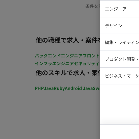
条件を変更するか、もう少
エンジニア
バックエン
デザイン
iOSエンジ
他の職種で求人・案件を探す
Webデザイ
インフラエ
編集・ライティ
テストエン
Webコーダ
グラフィッ
バックエンドエンジニア
フロントエンジニア
iOSエン
プロダクト開発
ラストレー
インフラエンジニア
セキュリティエンジニア
テストエ
編集者・翻
他のスキルで求人・案件を探す
Webディ
ビジネス・マーケ
クトマネー
マーケター
PHP
Java
Ruby
Android Java
Swift
開発ディレクショ
システムコ
コンサルタ
プロンプト