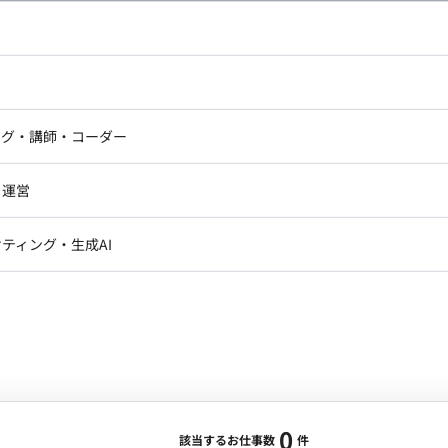
し広い条件設定で検索してみてください。
ドエンジニア
フロントエンジニア
ニア・Androidエンジニア
ゲームプログラマ・エンジニ
アートディレクター・クリエイ
ナー・UI/UXデザイナー
ンジニア
セキュリティエンジニア
ング・講師・コーダー
ター
ジニア・テクニカルサポート
AIエンジニア・機械学習エン
ー
Webライター
クデザイナー・CGデザイナー・イ
ジニア・Androidエンジニア
ゲームプログラマ・エンジニア
・運営
ター
ンジニア・テクニカルサポート
AIエンジニア・機械学習エンジニア
訳・その他ライター
レクター・プロデューサー・プロジェ
データアナリスト・データサ
ティング・生成AI
ジャー
・メディア運用
DX推進
ン
Unity
Objective-C
Python
ンサルタント・ITコンサルタント
ント・企画・セールス
採用・組織開発・制度設計
エンジニアリング
0
該当するお仕事数
件