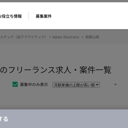
お役立ち情報
募集案件
ステック（旧クラウドテック）
>
Adobe Illustrator
>
和歌山県
tratorのフリーランス求人・案件一覧
募集中のみ表示
仕事は見つかりませんでした。
する