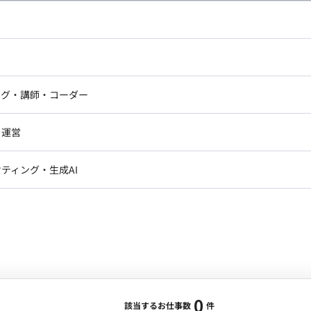
し広い条件設定で検索してみてください。
ドエンジニア
フロントエンジニア
ニア・Androidエンジニア
ゲームプログラマ・エンジニ
アートディレクター・クリエイ
ナー・UI/UXデザイナー
ンジニア
セキュリティエンジニア
ング・講師・コーダー
ター
ジニア・テクニカルサポート
AIエンジニア・機械学習エン
ー
Webライター
クデザイナー・CGデザイナー・イ
ジニア・Androidエンジニア
ゲームプログラマ・エンジニア
・運営
ター
ンジニア・テクニカルサポート
AIエンジニア・機械学習エンジニア
訳・その他ライター
レクター・プロデューサー・プロジェ
データアナリスト・データサ
ティング・生成AI
ジャー
・メディア運用
DX推進
ン
Unity
Objective-C
Python
ンサルタント・ITコンサルタント
ント・企画・セールス
採用・組織開発・制度設計
エンジニアリング
0
該当するお仕事数
件