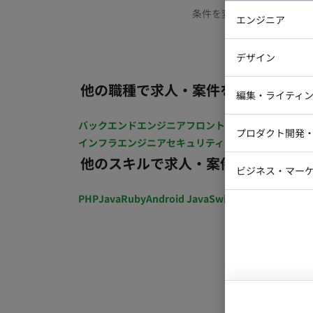
条件を変更するか、もう少
エンジニア
バックエン
デザイン
iOSエンジ
他の職種で求人・案件を探す
Webデザイ
インフラエ
編集・ライティ
テストエン
Webコーダ
グラフィッ
バックエンドエンジニア
フロントエンジニア
iOSエン
プロダクト開発
ラストレー
インフラエンジニア
セキュリティエンジニア
テストエ
編集者・翻
他のスキルで求人・案件を探す
Webディ
ビジネス・マーケ
クトマネー
マーケター
PHP
Java
Ruby
Android Java
Swift
開発ディレクショ
システムコ
コンサルタ
プロンプト