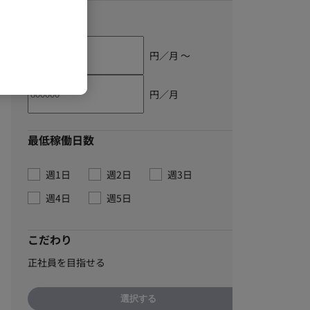
単価
円／月 〜
円／月
最低稼働日数
週1日
週2日
週3日
週4日
週5日
こだわり
正社員を目指せる
選択する