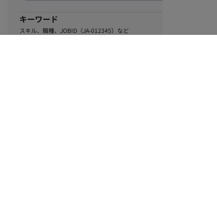
キーワード
スキル、職種、JOBID（JA-012345）など
0
該当するお仕事数
件
この条件で絞り込む
ル
利用規約
個人情報保護方針
サイトマップ