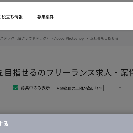
お役立ち情報
募集案件
ステック（旧クラウドテック）
>
Adobe Photoshop
>
正社員を目指せる
p 正社員を目指せるのフリーランス求人・
募集中のみ表示
仕事は見つかりませんでした。
する