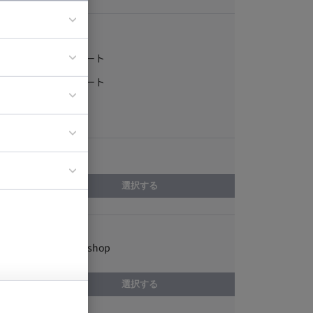
稼働形態
フルリモート
ア
一部リモート
ティブディレク
常駐
ジニア
エリア
イエンティスト
選択する
スキル
Adobe Photoshop
選択する