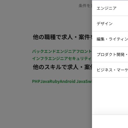
条件を変更するか、もう少
エンジニア
バックエン
デザイン
iOSエンジ
他の職種で求人・案件を探す
Webデザイ
インフラエ
編集・ライティ
テストエン
Webコーダ
グラフィッ
バックエンドエンジニア
フロントエンジニア
iOSエン
プロダクト開発
ラストレー
インフラエンジニア
セキュリティエンジニア
テストエ
編集者・翻
他のスキルで求人・案件を探す
Webディ
ビジネス・マーケ
クトマネー
マーケター
PHP
Java
Ruby
Android Java
Swift
開発ディレクショ
システムコ
コンサルタ
プロンプト