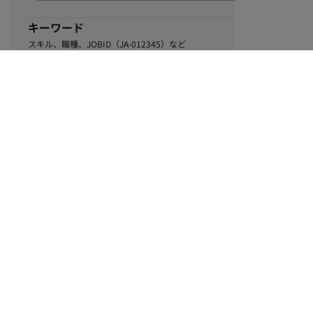
キーワード
スキル、職種、JOBID（JA-012345）など
0
該当するお仕事数
件
この条件で絞り込む
ル
利用規約
個人情報保護方針
サイトマップ