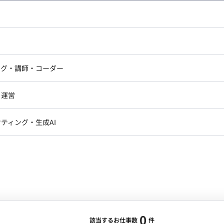
し広い条件設定で検索してみてください。
ドエンジニア
フロントエンジニア
ニア・Androidエンジニア
ゲームプログラマ・エンジニ
アートディレクター・クリエイ
ナー・UI/UXデザイナー
ンジニア
セキュリティエンジニア
ング・講師・コーダー
ター
ジニア・テクニカルサポート
AIエンジニア・機械学習エン
ー
Webライター
クデザイナー・CGデザイナー・イ
ジニア・Androidエンジニア
ゲームプログラマ・エンジニア
・運営
ター
ンジニア・テクニカルサポート
AIエンジニア・機械学習エンジニア
訳・その他ライター
レクター・プロデューサー・プロジェ
データアナリスト・データサ
ティング・生成AI
ジャー
・メディア運用
DX推進
ン
Unity
Objective-C
Python
ンサルタント・ITコンサルタント
ント・企画・セールス
採用・組織開発・制度設計
エンジニアリング
0
該当するお仕事数
件