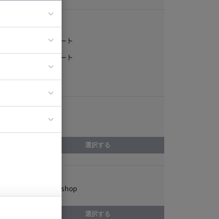
稼働形態
フルリモート
ア
一部リモート
ティブディレク
常駐
ジニア
エリア
イエンティスト
富山県
選択する
スキル
Adobe Photoshop
選択する