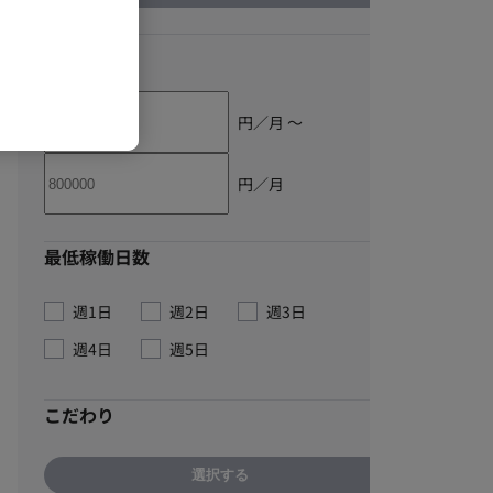
単価
円／月 〜
円／月
最低稼働日数
週1日
週2日
週3日
週4日
週5日
こだわり
選択する