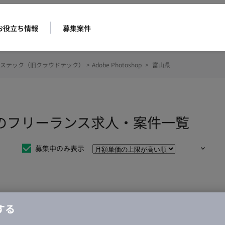
お役立ち情報
募集案件
ステック（旧クラウドテック）
>
Adobe Photoshop
>
富山県
shopのフリーランス求人・案件一覧
募集中のみ表示
仕事は見つかりませんでした。
する