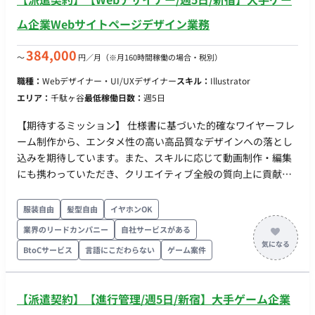
ム企業Webサイトページデザイン業務
384,000
〜
円／月
（※月160時間稼働の場合・税別）
職種：
Webデザイナー・UI/UXデザイナー
スキル：
Illustrator
エリア：
千駄ヶ谷
最低稼働日数：
週5日
【期待するミッション】 仕様書に基づいた的確なワイヤーフレ
ーム制作から、エンタメ性の高い高品質なデザインへの落とし
込みを期待しています。また、スキルに応じて動画制作・編集
にも携わっていただき、クリエイティブ全般の質向上に貢献し
ていただきます。 【業務内容・担当工程】 ・WEBサイトのペー
ジデザイン制作 ・キャンペーンページ等のワイヤーフレーム制
服装自由
髪型自由
イヤホンOK
作 ・各種バナー制作 ・（スキルに応じて）動画制作および編集
業界のリードカンパニー
自社サービスがある
業務 ■ 【働き方】 ・契約形態：派遣契約 （週20時間以上のた
BtoCサービス
言語にこだわらない
ゲーム案件
め、社会保険加入必須） ・稼働量：平日週5日 10:00-19:00 ・
働き方：常駐（エリア：新宿駅徒歩4分） ・交通費：別途支給
・時給：2,400円前後 ※スキル・経験により前後します。 ・契
【派遣契約】【進行管理/週5日/新宿】大手ゲーム企業
約期間：長期 ・募集人数：1名