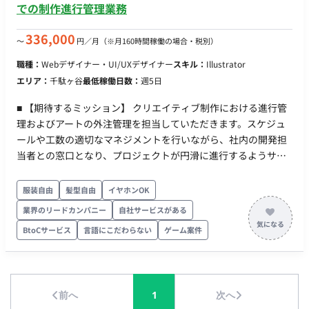
での制作進行管理業務
336,000
〜
円／月
（※月160時間稼働の場合・税別）
職種：
Webデザイナー・UI/UXデザイナー
スキル：
Illustrator
エリア：
千駄ヶ谷
最低稼働日数：
週5日
■ 【期待するミッション】 クリエイティブ制作における進行管
理およびアートの外注管理を担当していただきます。スケジュ
ールや工数の適切なマネジメントを行いながら、社内の開発担
当者との窓口となり、プロジェクトが円滑に進行するようサポ
ートしていただくことを期待しています。 ■ 【業務内容・担当
工程】 【スケジュール・工数管理】 制作物のスケジュール管理
服装自由
髪型自由
イヤホンOK
および、制作にかかる工数管理業務を行います。 【アートの外
業界のリードカンパニー
自社サービスがある
注管理】 外部のアート制作パートナーや外注先とのやり取り、
BtoCサービス
言語にこだわらない
ゲーム案件
クオリティや納期の管理を行います。 【社内連携・窓口業務】
社内の開発担当者との窓口となり、各種調整や情報共有を円滑
に行います。 ■ 【働き方】 ・契約形態：派遣契約 （週20時間以
上のため、社会保険加入必須）※実際の週稼働日数・時間によ
前へ
1
次へ
り変更の可能性あり ・ 稼働量：週5日 稼働曜日：平日 稼働時