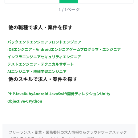
間：10:00-19:00(休憩60分) ・時給：2,100円 ※スキル経験によ
り応相談 ・交通費：別途支給 ・契約期間：2026/9～長期 ・募
1
/
1
ページ
集人数：1名 ・その他 月末締め、25日支払い
他の職種で求人・案件を探す
バックエンドエンジニア
フロントエンジニア
iOSエンジニア・Androidエンジニア
ゲームプログラマ・エンジニア
インフラエンジニア
セキュリティエンジニア
テストエンジニア・テクニカルサポート
AIエンジニア・機械学習エンジニア
他のスキルで求人・案件を探す
PHP
Java
Ruby
Android Java
Swift
開発ディレクション
Unity
Objective-C
Python
フリーランス・副業・業務委託の求人情報ならクラウドワークステック