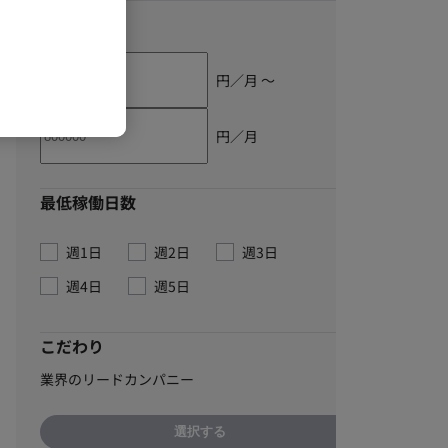
単価
円／月 〜
円／月
最低稼働日数
週1日
週2日
週3日
週4日
週5日
こだわり
業界のリードカンパニー
選択する