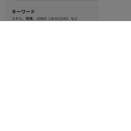
キーワード
スキル、職種、JOBID（JA-012345）など
0
該当するお仕事数
件
この条件で絞り込む
ル
利用規約
個人情報保護方針
サイトマップ