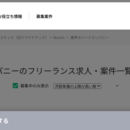
お役立ち情報
募集案件
ステック（旧クラウドテック）
>
Sketch
>
業界のリードカンパニー
カンパニーのフリーランス求人・案件一
募集中のみ表示
仕事は見つかりませんでした。
する