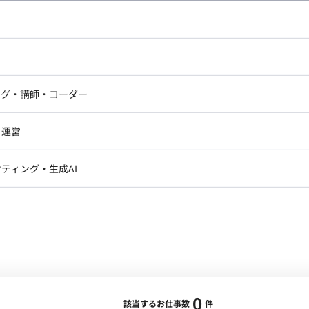
し広い条件設定で検索してみてください。
ドエンジニア
フロントエンジニア
ニア・Androidエンジニア
ゲームプログラマ・エンジニ
アートディレクター・クリエイ
ナー・UI/UXデザイナー
ンジニア
セキュリティエンジニア
ング・講師・コーダー
ター
ジニア・テクニカルサポート
AIエンジニア・機械学習エン
ー
Webライター
クデザイナー・CGデザイナー・イ
ジニア・Androidエンジニア
ゲームプログラマ・エンジニア
・運営
ター
ンジニア・テクニカルサポート
AIエンジニア・機械学習エンジニア
訳・その他ライター
レクター・プロデューサー・プロジェ
データアナリスト・データサ
ティング・生成AI
ジャー
・メディア運用
DX推進
ン
Unity
Objective-C
Python
ンサルタント・ITコンサルタント
ント・企画・セールス
採用・組織開発・制度設計
エンジニアリング
0
該当するお仕事数
件