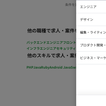
条件を変更するか、もう少
エンジニア
バックエン
デザイン
iOSエンジ
他の職種で求人・案件を探す
Webデザイ
インフラエ
編集・ライティ
テストエン
Webコーダ
グラフィッ
バックエンドエンジニア
フロントエンジニア
iOSエン
プロダクト開発
ラストレー
インフラエンジニア
セキュリティエンジニア
テストエ
編集者・翻
他のスキルで求人・案件を探す
Webディ
ビジネス・マーケ
クトマネー
マーケター
PHP
Java
Ruby
Android Java
Swift
開発ディレクショ
システムコ
コンサルタ
プロンプト