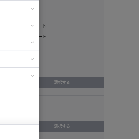
稼働形態
フルリモート
ア
一部リモート
ティブディレク
常駐
ジニア
エリア
イエンティスト
選択する
スキル
Sketch
選択する