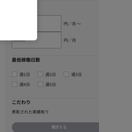
単価
円／月 〜
円／月
最低稼働日数
週1日
週2日
週3日
週4日
週5日
こだわり
表彰された実績有り
選択する