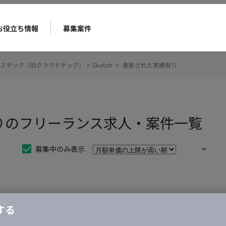
お役立ち情報
募集案件
ステック（旧クラウドテック）
>
Sketch
>
表彰された実績有り
績有りのフリーランス求人・案件一覧
募集中のみ表示
仕事は見つかりませんでした。
する