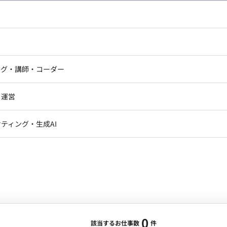
し広い条件設定で検索してみてください。
ドエンジニア
フロントエンジニア
ニア・Androidエンジニア
ゲームプログラマ・エンジニ
アートディレクター・クリエイ
ナー・UI/UXデザイナー
ンジニア
セキュリティエンジニア
ング・講師・コーダー
ター
ジニア・テクニカルサポート
AIエンジニア・機械学習エン
ー
Webライター
クデザイナー・CGデザイナー・イ
ジニア・Androidエンジニア
ゲームプログラマ・エンジニア
・運営
ター
ンジニア・テクニカルサポート
AIエンジニア・機械学習エンジニア
訳・その他ライター
レクター・プロデューサー・プロジェ
データアナリスト・データサ
ティング・生成AI
ジャー
・メディア運用
DX推進
ン
Unity
Objective-C
Python
ンサルタント・ITコンサルタント
ント・企画・セールス
採用・組織開発・制度設計
エンジニアリング
0
該当するお仕事数
件