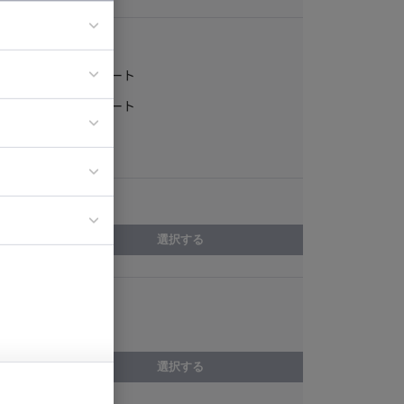
稼働形態
フルリモート
ア
一部リモート
ティブディレク
常駐
ジニア
エリア
イエンティスト
選択する
スキル
Sketch
選択する