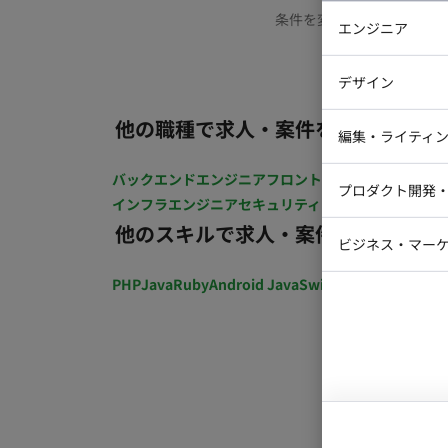
条件を変更するか、もう少
エンジニア
バックエン
デザイン
iOSエンジ
他の職種で求人・案件を探す
Webデザイ
インフラエ
編集・ライティ
テストエン
Webコーダ
グラフィッ
バックエンドエンジニア
フロントエンジニア
iOSエン
プロダクト開発
ラストレー
インフラエンジニア
セキュリティエンジニア
テストエ
編集者・翻
他のスキルで求人・案件を探す
Webディ
ビジネス・マーケ
クトマネー
マーケター
PHP
Java
Ruby
Android Java
Swift
開発ディレクショ
システムコ
コンサルタ
プロンプト