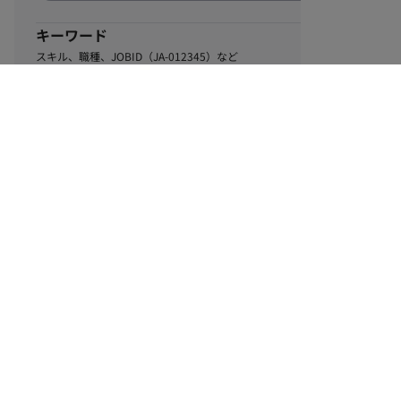
キーワード
スキル、職種、JOBID（JA-012345）など
0
該当するお仕事数
件
この条件で絞り込む
ル
利用規約
個人情報保護方針
サイトマップ