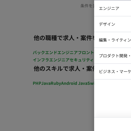
条件を変更するか、もう少
エンジニア
バックエン
デザイン
iOSエンジ
他の職種で求人・案件を探す
Webデザイ
インフラエ
編集・ライティ
テストエン
Webコーダ
グラフィッ
バックエンドエンジニア
フロントエンジニア
iOSエン
プロダクト開発
ラストレー
インフラエンジニア
セキュリティエンジニア
テストエ
編集者・翻
他のスキルで求人・案件を探す
Webディ
ビジネス・マーケ
クトマネー
マーケター
PHP
Java
Ruby
Android Java
Swift
開発ディレクショ
システムコ
コンサルタ
プロンプト