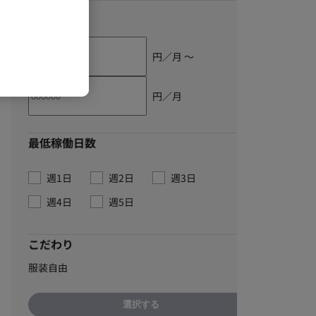
単価
円／月 〜
円／月
最低稼働日数
週1日
週2日
週3日
週4日
週5日
こだわり
服装自由
選択する