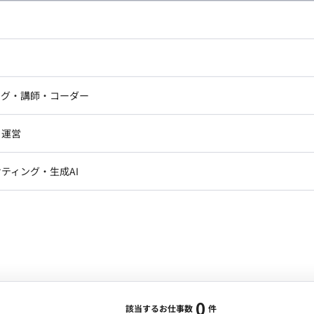
し広い条件設定で検索してみてください。
ドエンジニア
フロントエンジニア
ニア・Androidエンジニア
ゲームプログラマ・エンジニ
アートディレクター・クリエイ
ナー・UI/UXデザイナー
ンジニア
セキュリティエンジニア
ング・講師・コーダー
ター
ジニア・テクニカルサポート
AIエンジニア・機械学習エン
ー
Webライター
クデザイナー・CGデザイナー・イ
ジニア・Androidエンジニア
ゲームプログラマ・エンジニア
・運営
ター
ンジニア・テクニカルサポート
AIエンジニア・機械学習エンジニア
訳・その他ライター
レクター・プロデューサー・プロジェ
データアナリスト・データサ
ティング・生成AI
ジャー
・メディア運用
DX推進
ン
Unity
Objective-C
Python
ンサルタント・ITコンサルタント
ント・企画・セールス
採用・組織開発・制度設計
エンジニアリング
0
該当するお仕事数
件