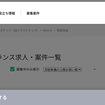
役立ち情報
募集案件
ステック（旧クラウドテック）
>
Sketch
>
服装自由
ーランス求人・案件一覧
募集中のみ表示
仕事は見つかりませんでした。
する