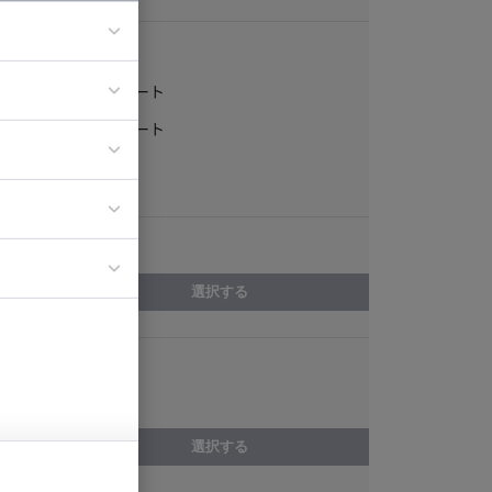
稼働形態
フルリモート
ア
一部リモート
ティブディレク
常駐
ジニア
エリア
イエンティスト
選択する
スキル
Sketch
選択する