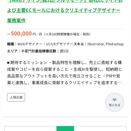
よび主要ECモールにおけるクリエイティブデザイナー
業務案件
500,000
〜
円／月
（※月160時間稼働の場合・税別）
職種：
Webデザイナー・UI/UXデザイナー
スキル：
Illustrator, Photoshop
エリア：
半蔵門駅
最低稼働日数：
週5日
■ 期待するミッション ・製品特性を理解し、売上に直結する構
成案やコピーを自ら提案すること ・生成AIを駆使し、短納期と
高品質なアウトプットを高い次元で両立させること ・PMや営
業と連携し、事業成長に貢献するクリエイティブを追求するこ
と ■ 具体的な業務内容 ・Adobe Illustratorを用いたWebバナー
の新規制作および量産展開 ・大手ECモールの特性に合わせた商
上場企業
品画像および紹介コンテンツの作成 ・キャンペーンLPのデザイ
ン制作、および訴求軸に基づいたライティング ・生成AIを活用
した、画像生成・レタッチ・背景合成などの効率的ワークフロ
ー ・ブランドガイドラインに沿った、販促物やパッケージ等の
デザイン制作 ■リモートについて フルリモートになります