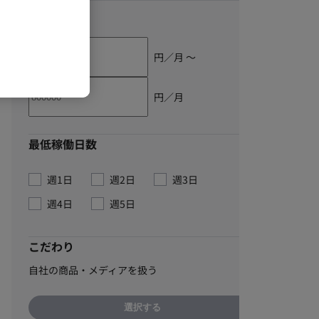
単価
円／月 〜
円／月
最低稼働日数
週1日
週2日
週3日
週4日
週5日
こだわり
自社の商品・メディアを扱う
選択する