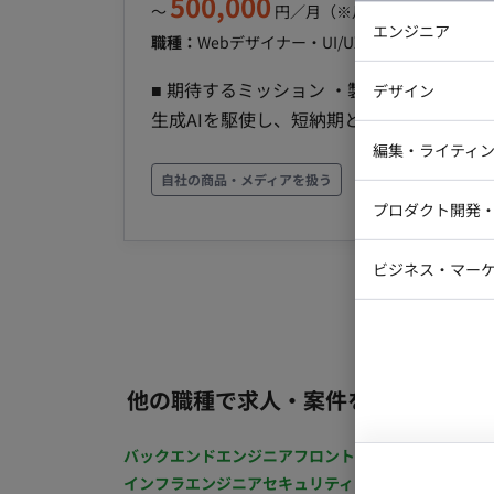
500,000
〜
円／月
（※月160時間稼働の場
エンジニア
職種：
Webデザイナー・UI/UXデザイナー
スキル
バックエン
■ 期待するミッション ・製品特性を理解
デザイン
iOSエンジ
生成AIを駆使し、短納期と高品質なアウト
Webデザイ
し、事業成長に貢献するクリエイティブを追求すること ■ 具体的な業務内容 ・Adobe
インフラエ
編集・ライティ
用いたWebバナーの新規制作および量産展
自社の商品・メディアを扱う
テストエン
Webコーダ
グラフィッ
介コンテンツの作成 ・キャンペーンLPの
プロダクト開発
ラストレー
編集者・翻
生成AIを活用した、画像生成・レタッチ・
Webディ
ビジネス・マーケ
クトマネー
マーケター
システムコ
コンサルタ
プロンプト
他の職種で求人・案件を探す
バックエンドエンジニア
フロントエンジニア
iOSエン
インフラエンジニア
セキュリティエンジニア
テストエ