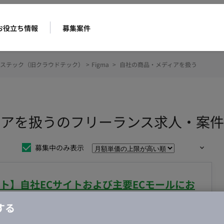
お役立ち情報
募集案件
ステック（旧クラウドテック）
>
Figma
>
自社の商品・メディアを扱う
ディアを扱うのフリーランス求人・案
募集中のみ表示
ート】自社ECサイトおよび主要ECモールにお
務案件
する