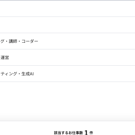
合・税別）
：
Illustrator, Photoshop
エリア：
半蔵門駅
最低稼働日数：
週5日
ドエンジニア
フロントエンジニア
し、売上に直結する構成案やコピーを自ら提案すること ・
ニア・Androidエンジニア
ゲームプログラマ・エンジニ
プットを高い次元で両立させること ・PMや営業と連携
アートディレクター・クリエイ
ナー・UI/UXデザイナー
 Illustratorを
ンジニア
セキュリティエンジニア
ング・講師・コーダー
ター
開 ・大手ECモールの特性に合わせた商品画像および紹
ジニア・テクニカルサポート
AIエンジニア・機械学習エン
ー
Webライター
クデザイナー・CGデザイナー・イ
デザイン制作、および訴求軸に基づいたライティング ・
・運営
ター
訳・その他ライター
背景合成などの効率的ワークフロー ・ブランドガイドラ
レクター・プロデューサー・プロジェ
データアナリスト・データサ
インに沿った、販促物やパッケージ等のデザイン制作 ■リモートについて フルリモートになります
ティング・生成AI
ジャー
1
・メディア運用
DX推進
ンサルタント・ITコンサルタント
ント・企画・セールス
採用・組織開発・制度設計
エンジニアリング
ジニア・Androidエンジニア
ゲームプログラマ・エンジニア
1
ンジニア・テクニカルサポート
AIエンジニア・機械学習エンジニア
該当するお仕事数
件