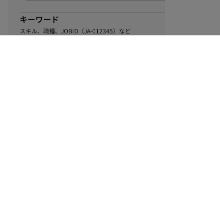
キーワード
スキル、職種、JOBID（JA-012345）など
1
該当するお仕事数
件
この条件で絞り込む
ル
利用規約
個人情報保護方針
サイトマップ