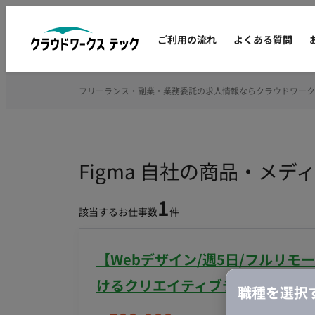
ご利用の流れ
よくある質問
フリーランス・副業・業務委託の求人情報ならクラウドワーク
Figma 自社の商品・メ
1
該当するお仕事数
件
【Webデザイン/週5日/フルリモ
けるクリエイティブデザイナー業
職種を選択