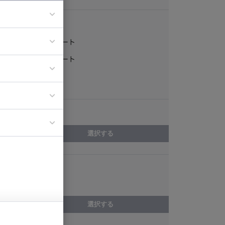
稼働形態
フルリモート
ア
一部リモート
ティブディレク
常駐
ジニア
エリア
イエンティスト
選択する
スキル
Figma
選択する