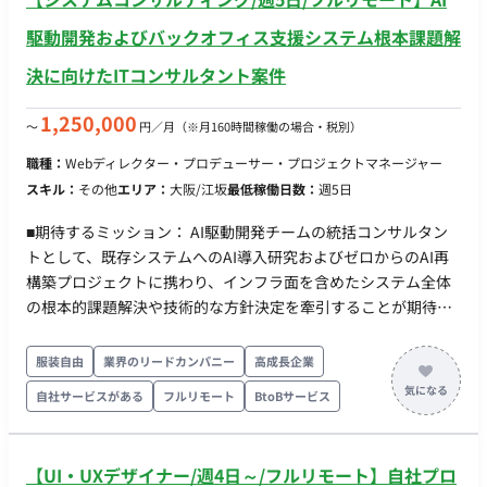
駆動開発およびバックオフィス支援システム根本課題解
決に向けたITコンサルタント案件
1,250,000
〜
円／月
（※月160時間稼働の場合・税別）
職種：
Webディレクター・プロデューサー・プロジェクトマネージャー
スキル：
その他
エリア：
大阪/江坂
最低稼働日数：
週5日
■期待するミッション： AI駆動開発チームの統括コンサルタン
トとして、既存システムへのAI導入研究およびゼロからのAI再
構築プロジェクトに携わり、インフラ面を含めたシステム全体
の根本的課題解決や技術的な方針決定を牽引することが期待さ
れます。 ■業務内容・担当工程： ・AI駆動開発を推進するAI導
入研究チーム、のマネジメント業務 ・インフラ面を含むシステ
服装自由
業界のリードカンパニー
高成長企業
ム全体の根本的課題（高速化など）の解決に向けた技術的な方
自社サービスがある
フルリモート
BtoBサービス
針決定・判断・コンサルティング ・プロダクト改善に向けた要
件定義およびアーキテクチャ設計の推進
【UI・UXデザイナー/週4日～/フルリモート】自社プロ