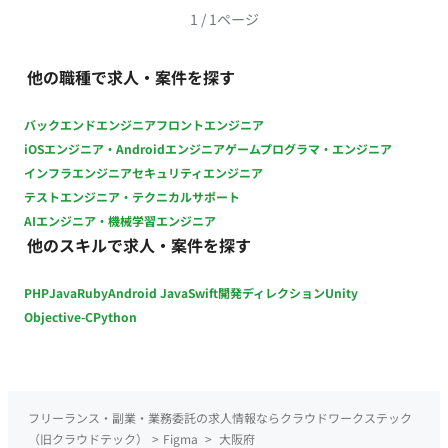
作ツール： Adobe（Xd,Photoshop,Illustrator）,Figma デー
1
/
1
ページ
タ管理： Adobe CC, Googleドライブ コミュニケーションツ
ール： chatwork, google Meet
他の職種で求人・案件を探す
バックエンドエンジニア
フロントエンジニア
iOSエンジニア・Androidエンジニア
ゲームプログラマ・エンジニア
インフラエンジニア
セキュリティエンジニア
テストエンジニア・テクニカルサポート
AIエンジニア・機械学習エンジニア
他のスキルで求人・案件を探す
PHP
Java
Ruby
Android Java
Swift
開発ディレクション
Unity
Objective-C
Python
フリーランス・副業・業務委託の求人情報ならクラウドワークステック
（旧クラウドテック）
>
Figma
>
大阪府