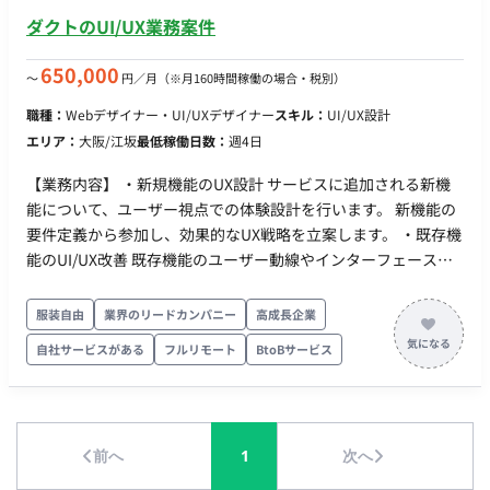
ダクトのUI/UX業務案件
650,000
〜
円／月
（※月160時間稼働の場合・税別）
職種：
Webデザイナー・UI/UXデザイナー
スキル：
UI/UX設計
エリア：
大阪/江坂
最低稼働日数：
週4日
【業務内容】 ・新規機能のUX設計 サービスに追加される新機
能について、ユーザー視点での体験設計を行います。 新機能の
要件定義から参加し、効果的なUX戦略を立案します。 ・既存機
能のUI/UX改善 既存機能のユーザー動線やインターフェースに
ついて課題を抽出し、使いやすさの向上を目指した改善案を提
案・実行します。 ・ユーザー調査 サービス利用者のニーズや課
服装自由
業界のリードカンパニー
高成長企業
題を明らかにするためのインタビューやデータ分析を実施し、
自社サービスがある
フルリモート
BtoBサービス
追加機能や改善点の根拠とします。 ・WebサービスのUIデザイ
ン 新規追加機能および既存機能の改善において、モダンで使い
やすいインターフェースをデザインし、サービスの魅力を最大
化します。 ・プロトタイプ・モックアップの作成 デザイン案を
前へ
1
次へ
可視化し、開発チームや関係者と共有するプロトタイプやモッ
クアップを作成します。 OS： Windows / Mac ※選択可 制