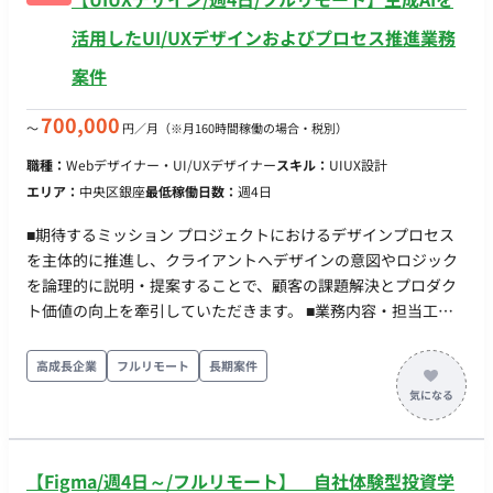
活用したUI/UXデザインおよびプロセス推進業務
案件
700,000
〜
円／月
（※月160時間稼働の場合・税別）
職種：
Webデザイナー・UI/UXデザイナー
スキル：
UIUX設計
エリア：
中央区銀座
最低稼働日数：
週4日
■期待するミッション プロジェクトにおけるデザインプロセス
を主体的に推進し、クライアントへデザインの意図やロジック
を論理的に説明・提案することで、顧客の課題解決とプロダク
ト価値の向上を牽引していただきます。 ■業務内容・担当工程
Figmaや生成AI（FigmaMake、Claude Code等）を活用し、要
件定義から体験設計、UIデザインまでを一貫して行います。
高成長企業
フルリモート
長期案件
PdMや開発チームと連携しながら品質を高めるとともに、将来
的にはメンバーの育成やナレッジの体系化など、組織づくりに
も関わっていただきます。 ・ 生成AIを用いた要件定義、体験設
計、UIデザイン ・ プロジェクトにおけるデザインプロセスの主
【Figma/週4日～/フルリモート】 自社体験型投資学
体的な推進 ・ PdMや開発チームなど他職種との連携を通じたデ