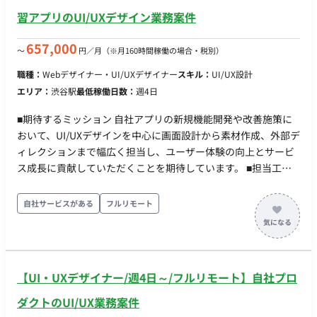
ザイン品質の最適化 ・ AIを使ったプロトタイピング、UI生成、
習アプリのUI/UXデザイン業務案件
情報整理 ・ 組織の成長を目指すサービスディベロップメント活
動（採用、ナレッジ、育成、組織カルチャー業務等） ■働き方 ●
657,000
〜
円／月
（※月160時間稼働の場合・税別）
稼働量：週4日目安（月128時間目安。週3日も検討可能ですが
職種：
Webデザイナー・UI/UXデザイナー
スキル：
UI/UX設計
週4日以上が望ましいです） ● リモート稼働：フルリモート ● フ
エリア：
渋谷駅
最低稼働日数：
週4日
レックス稼働：可能 ●MTG頻度： ・毎朝のデイリーMTGあり。
・平日日中に内部・クライアントとの定例MTGが週2〜3。 ●そ
■期待するミッション 自社アプリの新規機能開発や改善施策に
の他：作業時間は朝夜・土日祝で調整可能です。
おいて、UI/UXデザインを中心に画面設計から素材作成、外部デ
ィレクションまで幅広く担当し、ユーザー体験の向上とサービ
ス成長に貢献していただくことを期待しています。 ■担当工程
（業務範囲） 【ワイヤーフレーム・UI設計】 仕様書に沿ったワ
イヤーフレームの作成や画面設計、UIデザインの検討を行いま
自社サービスがある
フルリモート
す。 【改善提案・デザイン作成】 ユーザー体験を考慮した
UI/UX改善提案や、サービス内で使用するバナー・ビジュアル
素材のデザイン作成を担当します。 【進行管理・要件定義】
PdMやエンジニアとの要件定義・仕様調整、外部パートナーへ
【UI・UXデザイナー/週4日～/フルリモート】自社プロ
のデザイン発注・ディレクション、プロジェクト進行に伴うデ
バッグ・品質確認サポートを行います。 ■案件の魅力（会社に
ダクトのUI/UX業務案件
ついて・サービスについて） ・UIUXデザイナーとして幅広く活