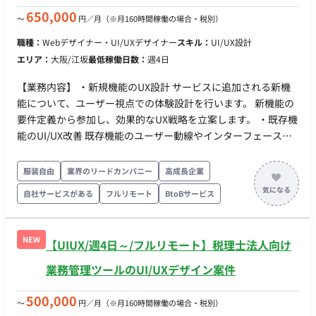
躍できるフィールドがございます。 ・ウェブだけじゃなく、ア
650,000
〜
円／月
（※月160時間稼働の場合・税別）
プリのUIUXスキルも身につきます。 ■働き方 ・ 稼働量：週4
職種：
Webデザイナー・UI/UXデザイナー
スキル：
UI/UX設計
日〜 ・ リモート稼働：フルリモート ・ フレックス稼働：可能
エリア：
大阪/江坂
最低稼働日数：
週4日
【業務内容】 ・新規機能のUX設計 サービスに追加される新機
能について、ユーザー視点での体験設計を行います。 新機能の
要件定義から参加し、効果的なUX戦略を立案します。 ・既存機
能のUI/UX改善 既存機能のユーザー動線やインターフェースに
ついて課題を抽出し、使いやすさの向上を目指した改善案を提
案・実行します。 ・ユーザー調査 サービス利用者のニーズや課
服装自由
業界のリードカンパニー
高成長企業
題を明らかにするためのインタビューやデータ分析を実施し、
自社サービスがある
フルリモート
BtoBサービス
追加機能や改善点の根拠とします。 ・WebサービスのUIデザイ
ン 新規追加機能および既存機能の改善において、モダンで使い
やすいインターフェースをデザインし、サービスの魅力を最大
NEW
【UIUX/週4日～/フルリモート】税理士法人向け
化します。 ・プロトタイプ・モックアップの作成 デザイン案を
可視化し、開発チームや関係者と共有するプロトタイプやモッ
業務管理ツールのUI/UXデザイン案件
クアップを作成します。 OS： Windows / Mac ※選択可 制
作ツール： Adobe（Xd,Photoshop,Illustrator）,Figma デー
500,000
〜
円／月
（※月160時間稼働の場合・税別）
タ管理： Adobe CC, Googleドライブ コミュニケーションツ