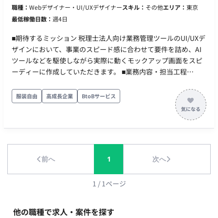
職種：
Webデザイナー・UI/UXデザイナー
スキル：
その他
エリア：
東京
ール： chatwork, google Meet
最低稼働日数：
週4日
■期待するミッション 税理士法人向け業務管理ツールのUI/UXデ
ザインにおいて、事業のスピード感に合わせて要件を詰め、AI
ツールなどを駆使しながら実際に動くモックアップ画面をスピ
ーディーに作成していただきます。 ■業務内容・担当工程
【UI/UXデザインおよびモックアップ作成】 ・既存ページ（ダ
ッシュボードや顧客詳細など）のUI/UX改善（約10ページ） ・
服装自由
高成長企業
BtoBサービス
新規ページ（タスク一覧など）の画面設計・作成（約10ペー
ジ） ・AI（ChatGPTやClaudeなど）を活用した、フロントの
みで実際に動くモックアップの作成 ■働き方 ・稼働日数：週4〜
5日 ・リモート稼働：可能 ・フレックス稼働：可
前へ
1
次へ
1
/
1
ページ
他の職種で求人・案件を探す