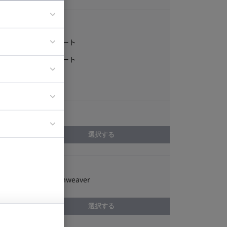
稼働形態
フルリモート
ア
一部リモート
ティブディレク
常駐
ジニア
エリア
イエンティスト
選択する
スキル
Adobe Dreamweaver
選択する