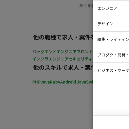
条件を変更するか、もう少
エンジニア
バックエン
デザイン
iOSエンジ
他の職種で求人・案件を探す
Webデザイ
インフラエ
編集・ライティ
テストエン
Webコーダ
グラフィッ
バックエンドエンジニア
フロントエンジニア
iOSエン
プロダクト開発
ラストレー
インフラエンジニア
セキュリティエンジニア
テストエ
編集者・翻
他のスキルで求人・案件を探す
Webディ
ビジネス・マーケ
クトマネー
マーケター
PHP
Java
Ruby
Android Java
Swift
開発ディレクショ
システムコ
コンサルタ
プロンプト