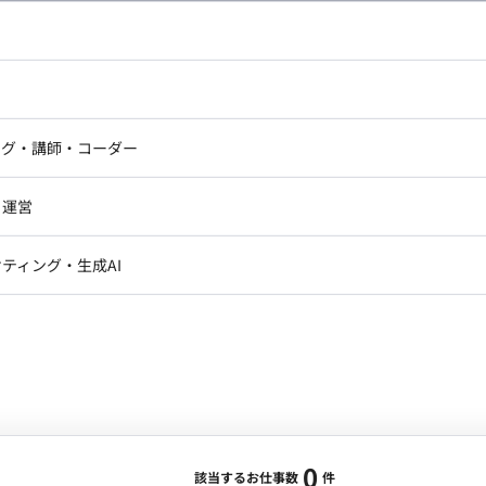
し広い条件設定で検索してみてください。
ドエンジニア
フロントエンジニア
ニア・Androidエンジニア
ゲームプログラマ・エンジニ
アートディレクター・クリエイ
ナー・UI/UXデザイナー
ンジニア
セキュリティエンジニア
ング・講師・コーダー
ター
ジニア・テクニカルサポート
AIエンジニア・機械学習エン
ー
Webライター
クデザイナー・CGデザイナー・イ
ジニア・Androidエンジニア
ゲームプログラマ・エンジニア
・運営
ター
ンジニア・テクニカルサポート
AIエンジニア・機械学習エンジニア
訳・その他ライター
レクター・プロデューサー・プロジェ
データアナリスト・データサ
ティング・生成AI
ジャー
・メディア運用
DX推進
ン
Unity
Objective-C
Python
ンサルタント・ITコンサルタント
ント・企画・セールス
採用・組織開発・制度設計
エンジニアリング
0
該当するお仕事数
件