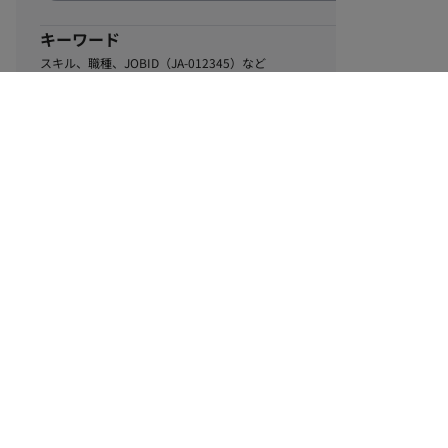
キーワード
スキル、職種、JOBID（JA-012345）など
0
該当するお仕事数
件
この条件で絞り込む
ル
利用規約
個人情報保護方針
サイトマップ