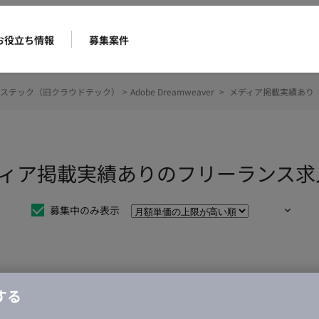
お役立ち情報
募集案件
ステック（旧クラウドテック）
>
Adobe Dreamweaver
>
メディア掲載実績あり
ver メディア掲載実績ありのフリーラン
募集中のみ表示
仕事は見つかりませんでした。
する