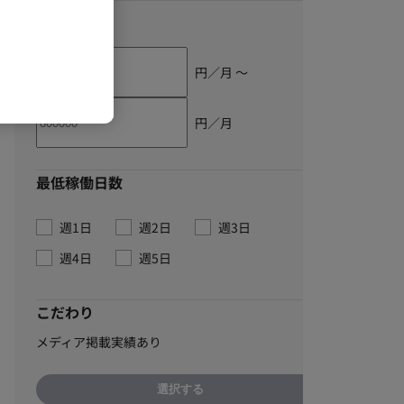
単価
円／月 〜
円／月
最低稼働日数
週1日
週2日
週3日
週4日
週5日
こだわり
メディア掲載実績あり
選択する